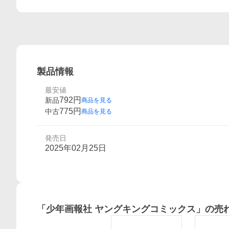
製品情報
最安値
792
円
新品
商品を見る
775
円
中古
商品を見る
発売日
2025年02月25日
「
少年画報社 ヤングキングコミックス
」の売