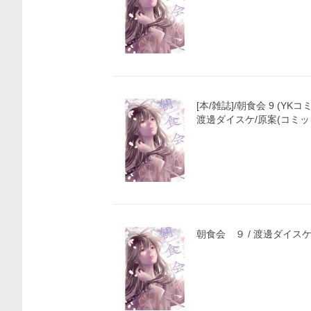
価格比較
[本/雑誌]/朝食会 9 (YK
渡邊ダイスケ/原案(コミッ
朝食会 ９ / 渡邊ダイス