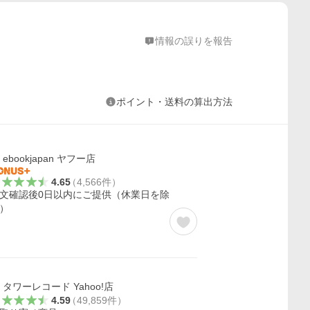
情報の誤りを報告
ポイント・送料の算出方法
ebookjapan ヤフー店
4.65
（
4,566
件
）
文確認後0日以内にご提供（休業日を除
）
タワーレコード Yahoo!店
4.59
（
49,859
件
）