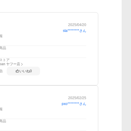
2025/04/20
sta********
さん
報
商品
ストア
apan ヤフー店
告
いいね
0
2025/02/25
pxo********
さん
報
商品