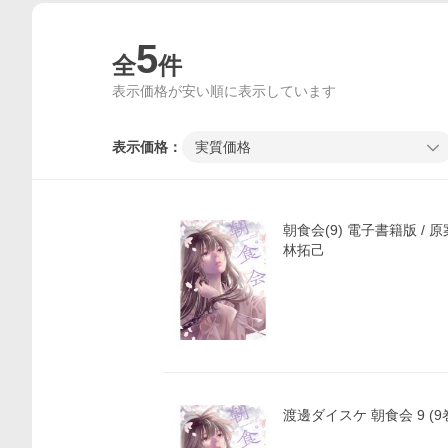
5
全
件
表示価格が安い順に表示しています
表示価格：
実質価格
朝食会(9) 電子書籍版 / 
林拓己
渡邊ダイスケ 朝食会 9 (9巻