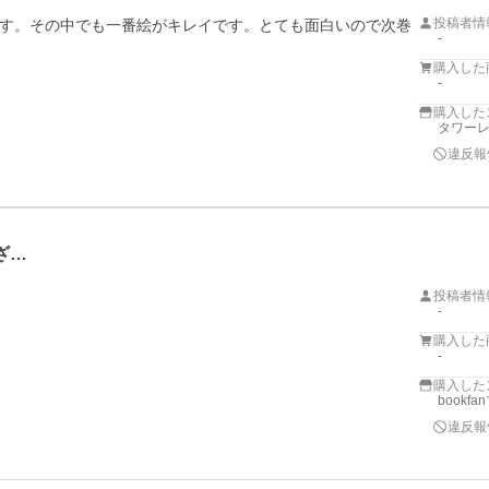
投稿者情
す。その中でも一番絵がキレイです。とても面白いので次巻
-
購入した
-
購入した
タワーレコ
違反報
ざ…
投稿者情
-
購入した
-
購入した
bookf
違反報