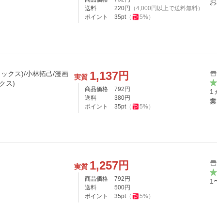
お
送料
220
円
（
4,000
円以上で送料無料）
ポイント
35
pt
（
5
%）
1,137
円
コミックス)/小林拓己/漫画
実質
クス)
商品価格
792
円
1
送料
380
円
業
ポイント
35
pt
（
5
%）
1,257
円
ケ
実質
商品価格
792
円
1
送料
500
円
ポイント
35
pt
（
5
%）