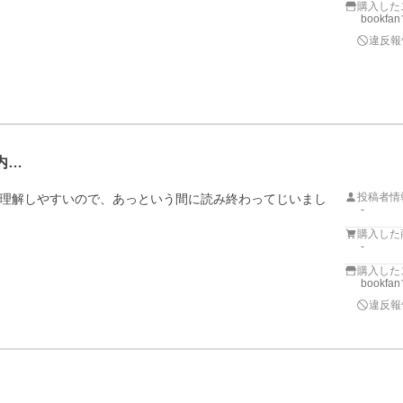
購入した
bookf
違反報
内…
投稿者情
理解しやすいので、あっという間に読み終わってじいまし
-
購入した
-
購入した
bookf
違反報