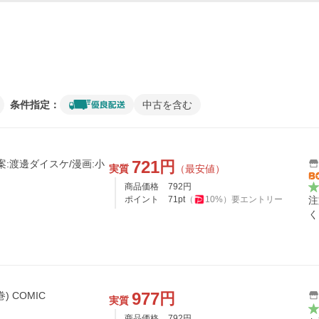
条件指定：
中古を含む
721
円
原案:渡邊ダイスケ/漫画:小
実質
（最安値）
商品価格
792
円
ポイント
71
pt
（
10
%）
要エントリー
注
く
977
円
) COMIC
実質
商品価格
792
円