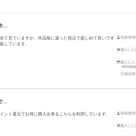
作…
投稿者情
全て見ていますが、作品毎に違った視点で楽しめて良いです
-
返しています。
購入した
-
購入した
ebookj
違反報
で…
投稿者情
イント還元でお得に購入出来るこちらを利用しています。

-
購入した
-