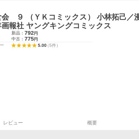
食会 ９ （ＹＫコミックス） 小林拓己／
年画報社 ヤングキングコミックス
792
新品：
円
775
中古：
円
ー
5.00
（
5
件
）
レビュー
概要