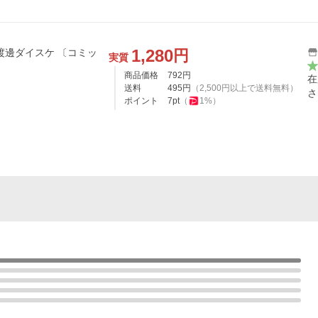
1,280
円
ダイスケ 〔コミッ
実質
商品価格
792
円
在
送料
495
円
（
2,500
円以上で送料無料）
さ
ポイント
7
pt
（
1
%）