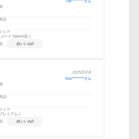
car********
さん
報
商品
ストア
ード Yahoo!店
告
いいね
0
2025/03/18
hus********
さん
報
商品
ストア
anプレミアム
告
いいね
0