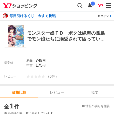
i
毎日引けるくじ 今すぐ挑戦
ログイン
モンスター娘ＴＤ ボクは絶海の孤島
でモン娘たちに溺愛されて困っていま
す ＶＳラシオン騎士団編 （ファミ
通文庫 Ｍ２２－１－１） 竹井１０
日／著 クリエイティブチームくまさ
748
新品：
円
ん／監修 ファミ通文庫
最安値
175
中古：
円
（
0
件
）
レビュー
レビュー
概要
価格比較
価格比較
1
全
件
情報の誤りを報告
表示価格が安い順に表示しています