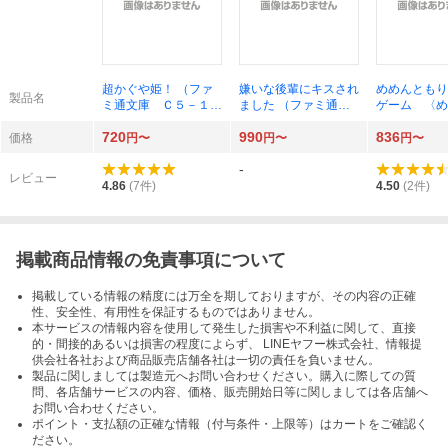
超かぐや姫！ （ファ
嫌いな後輩にキスされ
めめんともり
製品名
ミ通文庫 Ｃ５－１－
ました （ファミ通文
ゲーム 〈め
１） スタジオクロマ
庫 は１０－１－１）
急招集！変な
720
990
836
ト／原作 スタジオコ
灰庭たま／著
された！犯人
価格
円〜
円〜
円〜
ロリド／原作 桐山な
にいる！？ 
-
ると／著
通文庫 Ｍ２
レビュー
１） 田口仙
4.86
(
7
件)
4.50
(
2
件)
著 めめんと
作・監修
掲載商品情報の免責事項について
掲載している情報の精度には万全を期しておりますが、その内容の正確
性、安全性、有用性を保証するものではありません。
本サービスの情報内容を使用して発生した損害や不利益に関して、直接
的・間接的あるいは損害の程度によらず、 LINEヤフー株式会社、情報提
供会社各社および商品販売店舗各社は一切の責任を負いません。
製品に関しましては製造元へお問い合わせください。購入に際しての質
問、各店舗サービスの内容、価格、販売開始日等に関しましては各店舗へ
お問い合わせください。
ポイント・支払額の正確な情報（付与条件・上限等）はカートをご確認く
ださい。