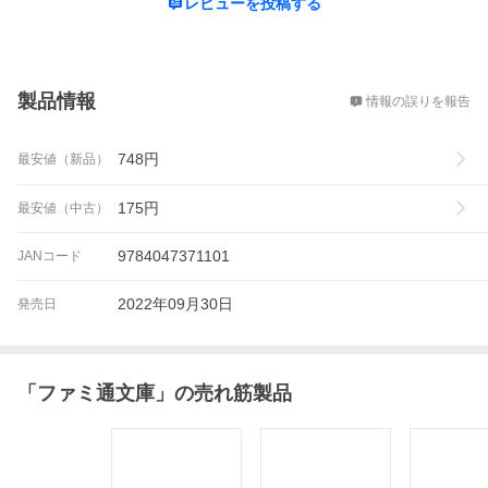
レビューを投稿する
概要
製品情報
情報の誤りを報告
748
円
最安値（新品）
175
円
最安値（中古）
9784047371101
JANコード
2022年09月30日
発売日
「
ファミ通文庫
」の売れ筋製品