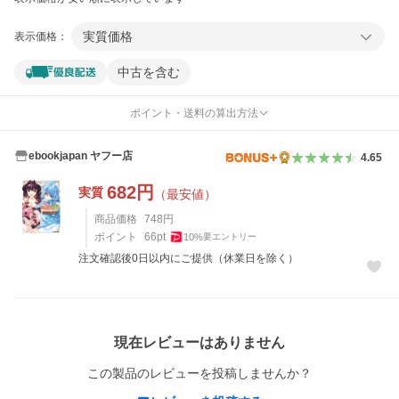
実質価格
表示価格：
中古を含む
ポイント・送料の算出方法
ebookjapan ヤフー店
4.65
682
円
実質
（最安値）
商品価格
748
円
ポイント
66
pt
10
%
要エントリー
注文確認後0日以内にご提供（休業日を除く）
レビュー
現在レビューはありません
この製品のレビューを投稿しませんか？