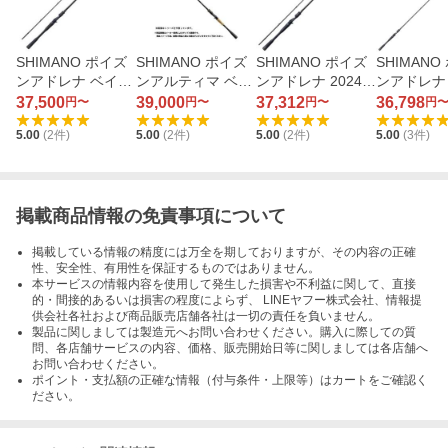
SHIMANO ポイズ
SHIMANO ポイズ
SHIMANO ポイズ
SHIMANO
ンアドレナ ベイト
ンアルティマ ベイ
ンアドレナ 2024 2
ンアドレナ 2
2026 170L-BFS/2
トキャスティング
ピース 1610M-2
ピース 166
37,500
39,000
37,312
36,798
円〜
円〜
円〜
円
モデル 162L-S
5.00
(
2
件)
5.00
(
2
件)
5.00
(
2
件)
5.00
(
3
件)
掲載商品情報の免責事項について
掲載している情報の精度には万全を期しておりますが、その内容の正確
性、安全性、有用性を保証するものではありません。
本サービスの情報内容を使用して発生した損害や不利益に関して、直接
的・間接的あるいは損害の程度によらず、 LINEヤフー株式会社、情報提
供会社各社および商品販売店舗各社は一切の責任を負いません。
製品に関しましては製造元へお問い合わせください。購入に際しての質
問、各店舗サービスの内容、価格、販売開始日等に関しましては各店舗へ
お問い合わせください。
ポイント・支払額の正確な情報（付与条件・上限等）はカートをご確認く
ださい。