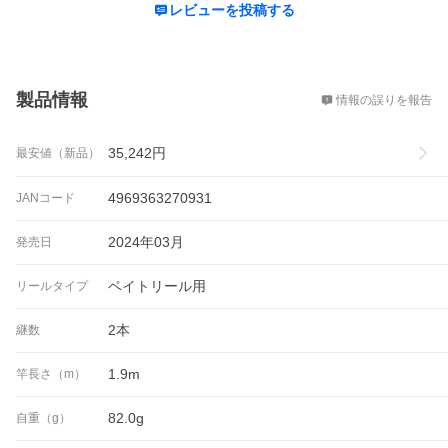
レビューを投稿する
概要
製品情報
情報の誤りを報告
35,242
円
最安値（新品）
4969363270931
JANコード
2024年03月
発売日
ベイトリール用
リールタイプ
2本
継数
1.9m
竿長さ（m）
82.0g
自重（g）