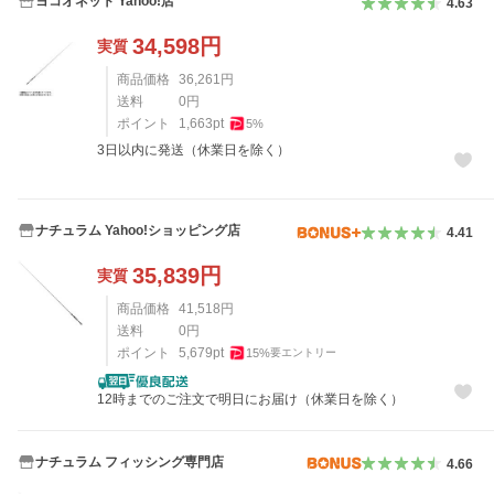
ヨコオネット Yahoo!店
4.63
34,598
円
実質
商品価格
36,261
円
送料
0
円
ポイント
1,663
pt
5
%
3日以内に発送（休業日を除く）
ナチュラム Yahoo!ショッピング店
4.41
35,839
円
実質
商品価格
41,518
円
送料
0
円
ポイント
5,679
pt
15
%
要エントリー
12時までのご注文で明日にお届け（休業日を除く）
ナチュラム フィッシング専門店
4.66