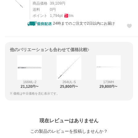
商品価格
39,109
円
送料
0
円
ポイント
1,794
pt
5
%
24時までのご注文で2日以内にお届け
他のバリエーションも合わせて価格比較
166ML-2
264UL-S
173MH
21,120
25,800
29,800
円〜
円〜
円〜
※ 価格は中古価格を含む表示です。
レビュー
現在レビューはありません
この製品のレビューを投稿しませんか？