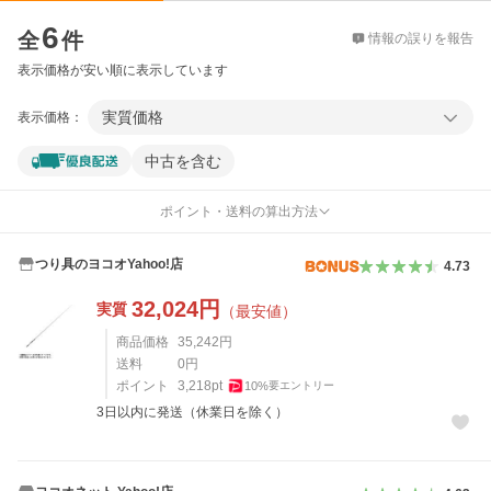
価格比較
6
全
件
情報の誤りを報告
表示価格が安い順に表示しています
実質価格
表示価格：
中古を含む
ポイント・送料の算出方法
つり具のヨコオYahoo!店
4.73
32,024
円
実質
（最安値）
商品価格
35,242
円
送料
0
円
ポイント
3,218
pt
10
%
要エントリー
3日以内に発送（休業日を除く）