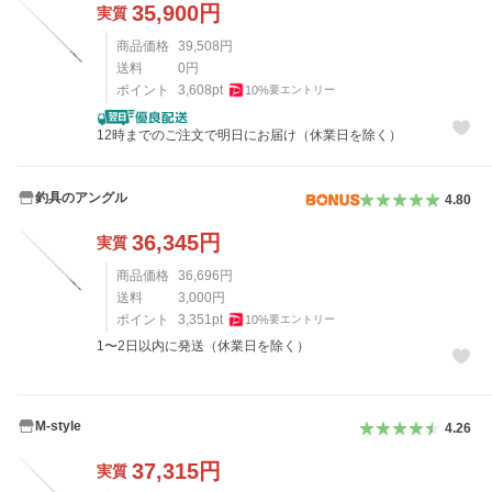
35,900
円
実質
商品価格
39,508
円
送料
0
円
ポイント
3,608
pt
10
%
要エントリー
12時までのご注文で明日にお届け（休業日を除く）
釣具のアングル
4.80
36,345
円
実質
商品価格
36,696
円
送料
3,000
円
ポイント
3,351
pt
10
%
要エントリー
1〜2日以内に発送（休業日を除く）
M-style
4.26
37,315
円
実質