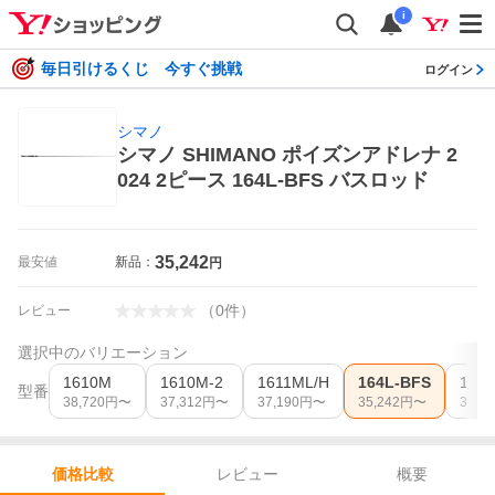
i
毎日引けるくじ 今すぐ挑戦
ログイン
シマノ
シマノ SHIMANO ポイズンアドレナ 2
024 2ピース 164L-BFS バスロッド
35,242
最安値
新品：
円
（
0
件
）
レビュー
選択中のバリエーション
1610M
1610M-2
1611ML/H
164L-BFS
164L
型番
38,720
円〜
37,312
円〜
37,190
円〜
35,242
円〜
35,74
レビュー
概要
価格比較