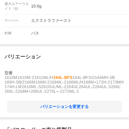
最大ルアーウエ
10.0g
イト（g）
エクストラファースト
テーパー
バス
釣種
バリエーション
型番
1610M
1610M-2
1611ML/H
164L-BFS
164L-BFS/2
164MH-SB
166H-SB/2
166M
166M-2
166ML-2
166ML/H
168M+
172H-2
173MH
174H-LM
2610ML-S
2610UL/ML-2
264UL
264UL-2
264UL-S
266L
266L-2
268M+
268UL-2
270L+-2
272ML-2
バリエーションを変更する