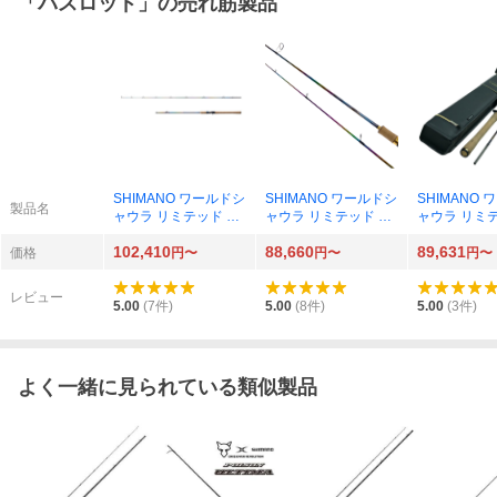
「
バスロッド
」の売れ筋製品
SHIMANO ワールドシ
SHIMANO ワールドシ
SHIMANO
製品名
ャウラ リミテッド 17
ャウラ リミテッド 28
ャウラ リミテ
03R-2
32R-2
02R-2
102,410
88,660
89,631
価格
円〜
円〜
円〜
レビュー
5.00
(
7
件)
5.00
(
8
件)
5.00
(
3
件)
よく一緒に見られている類似製品