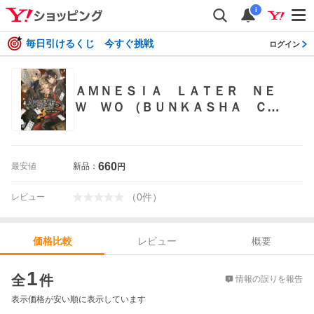
i
毎日引けるくじ 今すぐ挑戦
ログイン
ＡＭＮＥＳＩＡ ＬＡＴＥＲ ＮＥ
Ｗ ＷＯ （ＢＵＮＫＡＳＨＡ ＣＯ
ＭＩＣＳ） 北沢 きょう 画 ぶんか
社 ぶんか社コミックス
660
最安値
新品：
円
（
0
件
）
レビュー
レビュー
概要
価格比較
価格比較
1
全
件
情報の誤りを報告
表示価格が安い順に表示しています