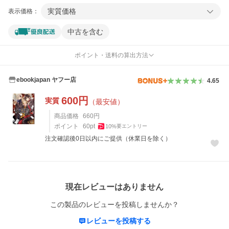
実質価格
表示価格：
中古を含む
ポイント・送料の算出方法
ebookjapan ヤフー店
4.65
600
円
実質
（最安値）
商品価格
660
円
ポイント
60
pt
10
%
要エントリー
注文確認後0日以内にご提供（休業日を除く）
レビュー
現在レビューはありません
この製品のレビューを投稿しませんか？
レビューを投稿する