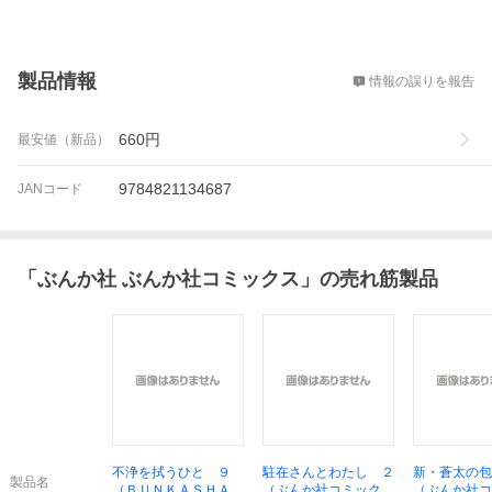
概要
製品情報
情報の誤りを報告
660
円
最安値（新品）
9784821134687
JANコード
「
ぶんか社 ぶんか社コミックス
」の売れ筋製品
不浄を拭うひと ９
駐在さんとわたし ２
新・蒼太の包
製品名
（ＢＵＮＫＡＳＨＡ
（ぶんか社コミック
（ぶんか社コ