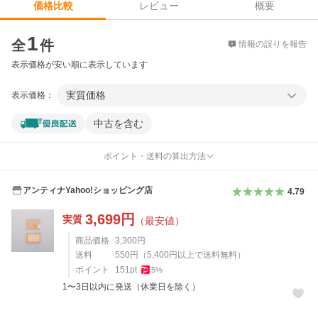
レビュー
概要
価格比較
価格比較
1
全
件
情報の誤りを報告
表示価格が安い順に表示しています
実質価格
表示価格：
中古を含む
ポイント・送料の算出方法
アンティナYahoo!ショッピング店
4.79
3,699
円
実質
（最安値）
商品価格
3,300
円
送料
550
円
（
5,400
円以上で送料無料）
ポイント
151
pt
5
%
1〜3日以内に発送（休業日を除く）