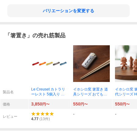
バリエーションを変更する
「
箸置き
」の売れ筋製品
Le Creuset カトラリ
イホシロ窯 箸置き 道
イホシロ窯 
製品名
ーレスト 5個入り レ
具シリーズ おてもと×
代シリーズ Ha
インボー
1個
輪 はにわ×1
3,850
550
550
価格
円〜
円〜
円〜
-
-
レビュー
4.77
(
13
件)