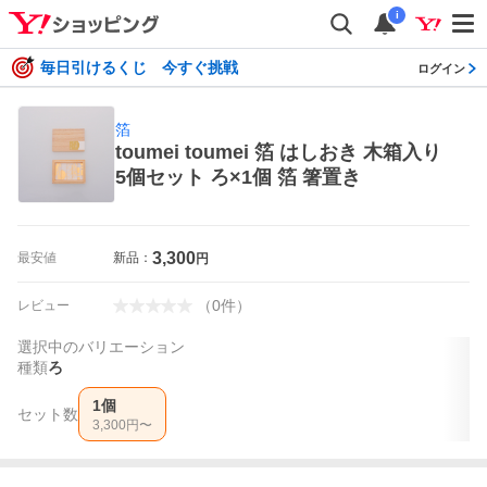
i
毎日引けるくじ 今すぐ挑戦
ログイン
箔
toumei toumei 箔 はしおき 木箱入り
5個セット ろ×1個 箔 箸置き
3,300
最安値
新品：
円
（
0
件
）
レビュー
選択中のバリエーション
種類
ろ
1個
セット数
3,300
円〜