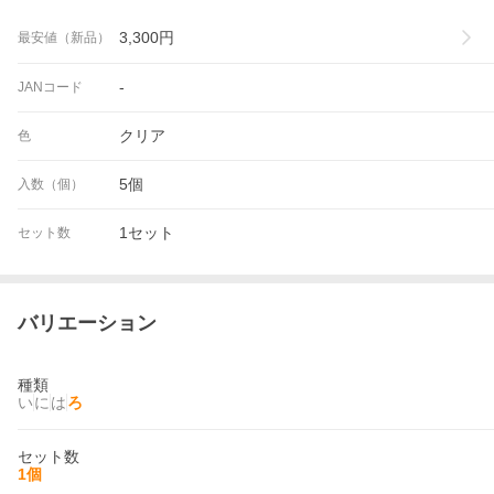
3,300
円
最安値（新品）
-
JANコード
クリア
色
5個
入数（個）
1セット
セット数
バリエーション
種類
い
に
は
ろ
セット数
1個