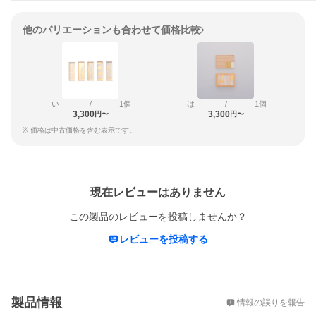
他のバリエーションも合わせて価格比較
い
/
1個
は
/
1個
3,300
3,300
円〜
円〜
※ 価格は中古価格を含む表示です。
レビュー
現在レビューはありません
この製品のレビューを投稿しませんか？
レビューを投稿する
概要
製品情報
情報の誤りを報告