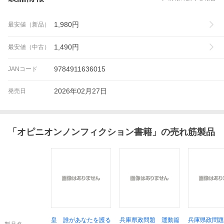
1,980
円
最安値（新品）
1,490
円
最安値（中古）
9784911636015
JANコード
2026年02月27日
発売日
「
オピニオンノンフィクション書籍
」の売れ筋製品
皇 誰があなたを護る
兵庫県政問題 運動篇
兵庫県政問題