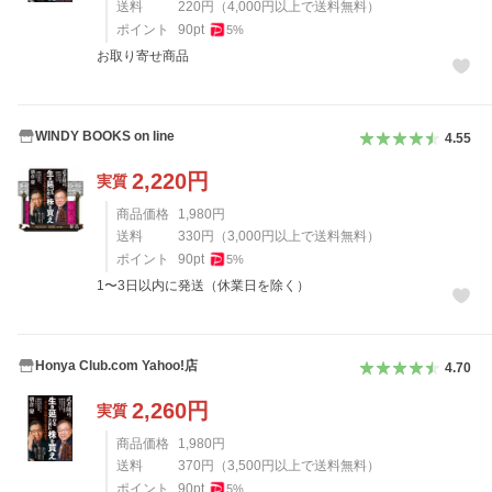
送料
220
円
（
4,000
円以上で送料無料）
ポイント
90
pt
5
%
お取り寄せ商品
WINDY BOOKS on line
4.55
2,220
円
実質
商品価格
1,980
円
送料
330
円
（
3,000
円以上で送料無料）
ポイント
90
pt
5
%
1〜3日以内に発送（休業日を除く）
Honya Club.com Yahoo!店
4.70
2,260
円
実質
商品価格
1,980
円
送料
370
円
（
3,500
円以上で送料無料）
ポイント
90
pt
5
%