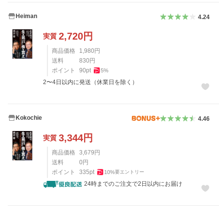
Heiman
4.24
2,720
円
実質
商品価格
1,980
円
送料
830
円
ポイント
90
pt
5
%
2〜4日以内に発送（休業日を除く）
Kokochie
4.46
3,344
円
実質
商品価格
3,679
円
送料
0
円
ポイント
335
pt
10
%
要エントリー
24時までのご注文で2日以内にお届け
レビュー