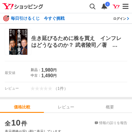
i
毎日引けるくじ 今すぐ挑戦
ログイン
生き延びるために株を買え インフレ
はどうなるのか？ 武者陵司／著 朝
倉慶／著 オピニオンノンフィクショ
ン書籍
1,980
新品：
円
最安値
1,490
中古：
円
（
1
件
）
レビュー
レビュー
概要
価格比較
価格比較
10
全
件
情報の誤りを報告
表示価格が安い順に表示しています