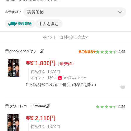
実質価格
表示価格：
中古を含む
ポイント・送料の算出方法
ebookjapan ヤフー店
4.65
1,800
円
実質
（最安値）
商品価格
1,980
円
ポイント
180
pt
10
%
要エントリー
注文確認後0日以内にご提供（休業日を除く）
タワーレコード Yahoo!店
4.59
2,110
円
実質
商品価格
1,980
円