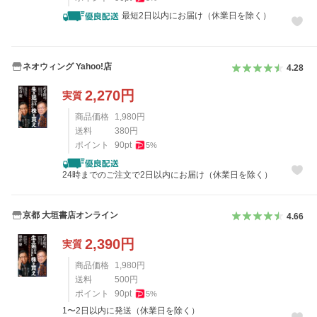
最短2日以内にお届け（休業日を除く）
ネオウィング Yahoo!店
4.28
2,270
円
実質
商品価格
1,980
円
送料
380
円
ポイント
90
pt
5
%
24時までのご注文で2日以内にお届け（休業日を除く）
京都 大垣書店オンライン
4.66
2,390
円
実質
商品価格
1,980
円
送料
500
円
ポイント
90
pt
5
%
1〜2日以内に発送（休業日を除く）