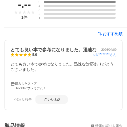
-.--
5
4
3
2
1
件
1
おすすめ順
とても良い本で参考になりました。迅速な…
2026/04/09
dtb********
さん
5.0
とても良い本で参考になりました。迅速な対応ありがとう
ございました。
購入したストア
bookfanプレミアム
違反報告
いいね
0
概要
製品情報
情報の誤りを報告