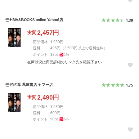
HMV&BOOKS online Yahoo!店
4.39
2,457
円
実質
商品価格
1,980
円
送料
495
円
（
2,500
円以上で送料無料）
ポイント
18
pt
1
%
在庫状況は商品詳細のリンク先を確認下さい
柏の葉 蔦屋書店 ヤフー店
4.75
2,490
円
実質
商品価格
1,980
円
送料
600
円
ポイント
90
pt
5
%