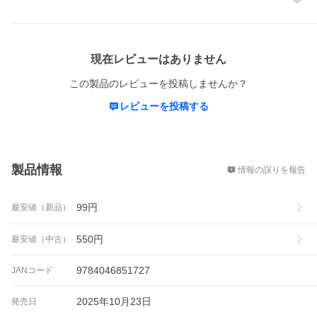
レビュー
現在レビューはありません
この製品のレビューを投稿しませんか？
レビューを投稿する
概要
製品情報
情報の誤りを報告
99
円
最安値（新品）
550
円
最安値（中古）
9784046851727
JANコード
2025年10月23日
発売日