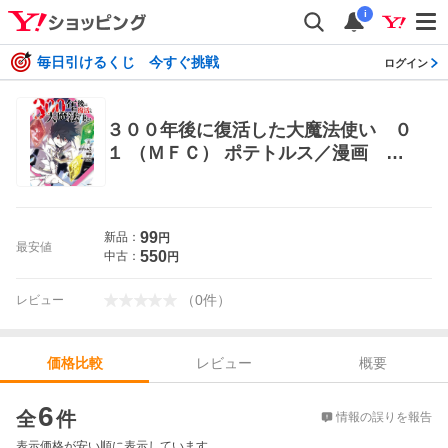
i
毎日引けるくじ 今すぐ挑戦
ログイン
３００年後に復活した大魔法使い ０
１ （ＭＦＣ） ポテトルス／漫画 鄭
薫／原作 ｅｎ‐ｄｏｌｐｈｉｎ ｓ
ｔｕｄｉｏ／制作 メディアファクト
リー MFコミックス
99
新品：
円
最安値
550
中古：
円
（
0
件
）
レビュー
レビュー
概要
価格比較
価格比較
6
全
件
情報の誤りを報告
表示価格が安い順に表示しています