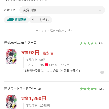
実質価格
表示価格：
中古を含む
ポイント・送料の算出方法
ebookjapan ヤフー店
4.65
92
円
実質
（最安値）
商品価格
99
円
ポイント
7
pt
8.5
%
要エントリー
注文確認後0日以内にご提供（休業日を除く）
タワーレコード Yahoo!店
4.59
1,250
円
実質
商品価格
1,078
円