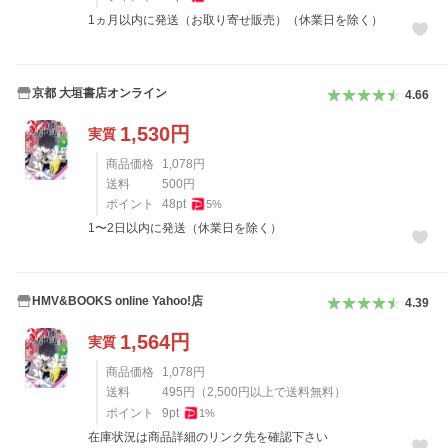
1ヵ月以内に発送（お取り寄せ販売）（休業日を除く）
京都 大垣書店オンライン
4.66
1,530
円
実質
商品価格
1,078
円
送料
500
円
ポイント
48
pt
5
%
1〜2日以内に発送（休業日を除く）
HMV&BOOKS online Yahoo!店
4.39
1,564
円
実質
商品価格
1,078
円
送料
495
円
（
2,500
円以上で送料無料）
ポイント
9
pt
1
%
在庫状況は商品詳細のリンク先を確認下さい