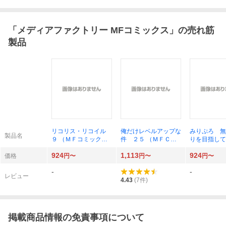
「
メディアファクトリー MFコミックス
」の売れ筋
製品
リコリス・リコイル
俺だけレベルアップな
みりぷろ 無
製品名
９ （ＭＦコミックス
件 ２５ （ＭＦＣ）
りを目指して
フラッパーシリーズ）
ＤＵＢＵ／漫画 Ｃｈ
（ＭＦＣ） 
924
1,113
924
備前やすのり
ｕｇｏｎｇ／原作
著 ミリプロ
価格
円〜
円〜
円〜
ｈ‐ｇｏｏｎ／脚色
-
-
レビュー
4.43
(
7
件)
掲載商品情報の免責事項について