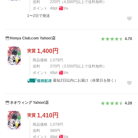
送料
220
円
（
4,000
円以上で送料無料）
ポイント
48
pt
5
%
1〜2日で発送
Honya Club.com Yahoo!店
4.70
1,400
円
実質
商品価格
1,078
円
送料
370
円
（
3,500
円以上で送料無料）
ポイント
48
pt
5
%
最短2日以内にお届け（休業日を除く）
ネオウィング Yahoo!店
4.28
1,410
円
実質
商品価格
1,078
円
送料
380
円
ポイント
48
pt
5
%