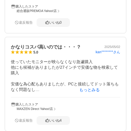
し安心感が薄いです。

購入したストア
設定もテンプレートが用意されており簡単でしたが、最初
総合通販PREMOA Yahoo!店
はリフレッシュレートが60hzなのでもし買う方がいたらデ
ィスプレイ設定から変えることをおすすめします。
違反報告
いいね
0
かなりコスパ高いのでは・・・？
2025/05/02
kan********
さん
5.0
使っていたモニターが映らなくなり急遽購入

他にも候補がありましたが27インチで安価な物を検索して
購入

安価な為心配もありましたが、PCと接続してドット落ちも
なく問題なし

もっとみる
初期設定だと画面が眩しいですね

設定変更すれば問題なし　変更も難しい事はありません

購入したストア
MAXZEN Direct Yahoo!店
書類作成や動画を見る程度なので、ゲーム関係使用につい
ては分かりません

違反報告
いいね
4