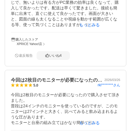
じで、無いよりは有る方がPC業務の効率は良くなって、購
入して良かったです。配送は早くて驚きました。接続も簡
単に出来て、直ぐに使えて良かったです。画面が大きい
と、図面の線も太くなることや視線を動かす範囲が広くな
る等、使って気づくことはありますが、モニターがあった
もっとみる
方が便利ですね。PC画面を指さして伝えるのも、27インチ
モニターがあれば伝えやすいですし、簡単なプレゼン画面
購入したストア
にもなって、購入して良かったことは意外とありました。
XPRICE Yahoo!店
違反報告
いいね
4
今回は2枚目のモニターが必要になったの…
2026/03/26
rkl********
さん
5.0
今回は2枚目のモニターが必要になったので購入させて頂き
ました。

普段は24インチのモニターを使っているのですが、このモ
ニターは27インチと大きく、比べてみると飲み込まれるよ
うな圧があります。

モニターと台座の組み立てはかなり簡単で複雑なものはな
もっとみる
かったですが、モニターに少し力を加えると揺れるので少