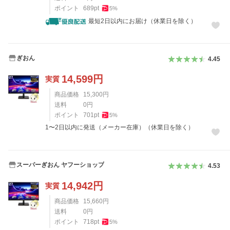
ポイント
689
pt
5
%
最短2日以内にお届け（休業日を除く）
ぎおん
4.45
14,599
円
実質
商品価格
15,300
円
送料
0
円
ポイント
701
pt
5
%
1〜2日以内に発送（メーカー在庫）（休業日を除く）
スーパーぎおん ヤフーショップ
4.53
14,942
円
実質
商品価格
15,660
円
送料
0
円
ポイント
718
pt
5
%