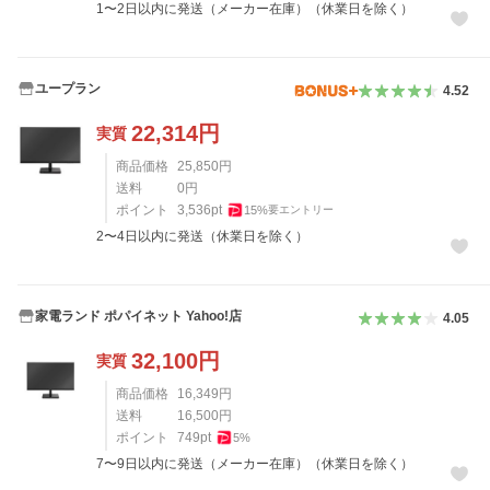
1〜2日以内に発送（メーカー在庫）（休業日を除く）
ユープラン
4.52
22,314
円
実質
商品価格
25,850
円
送料
0
円
ポイント
3,536
pt
15
%
要エントリー
2〜4日以内に発送（休業日を除く）
家電ランド ポパイネット Yahoo!店
4.05
32,100
円
実質
商品価格
16,349
円
送料
16,500
円
ポイント
749
pt
5
%
7〜9日以内に発送（メーカー在庫）（休業日を除く）