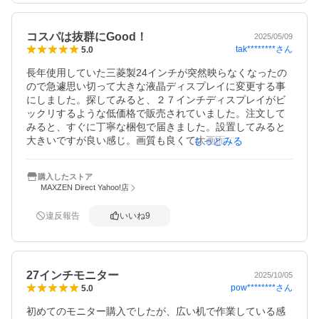
コスパは抜群にGood！
2025/05/09
tak********
さん
5.0
長年使用していた三菱製24インチが突然映らなくなったの
ので急遽思い切って大きな液晶ディスプレイに変更する事
にしました。探してみると、２７インチディスプレイがビ
ックリするような低価格で販売されていました。注文して
みると、すぐに丁寧な梱包で届きました。設置してみると
大きいですが良い感じ。画質も良くて大画面でさらに良
もっとみる
い。コスパは抜群にGood！

一つだけ気になったのは、最初の設定が少し明るすぎるよ
購入したストア
うに思いました。自分で好みの明るさに設定して問題なく
MAXZEN Direct Yahoo!店
使用できます。その他は全く問題なくこのコストからは予
想以上のきれいな画質でお勧めです。
違反報告
いいね
9
27インチモニター
2025/10/05
pow********
さん
5.0
初めてのモニター購入でしたが、広い机で作業している感