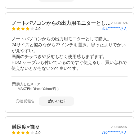
ノートパソコンからの出力用モニターとし…
2026/01/24
iba********
さん
4.0
ノートパソコンからの出力用モニターとして購入。

24サイズと悩みながら27インチを選択。思ったよりでかい
が見やすい。

画面のチラつきや反射もなく使用感もまずまず。

HDMIケーブルも付いているのですぐ使えるし、買い忘れで
購入したストア
MAXZEN Direct Yahoo!店
違反報告
いいね
2
満足度>値段
2026/05/07
vzo********
さん
4.0