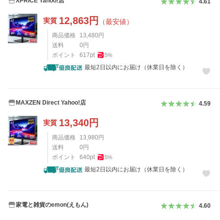
XPRICE Yahoo!店
4.61
12,863
円
実質
（最安値）
商品価格
13,480
円
送料
0
円
ポイント
617
pt
5
%
最短2日以内にお届け（休業日を除く）
MAXZEN Direct Yahoo!店
4.59
13,340
円
実質
商品価格
13,980
円
送料
0
円
ポイント
640
pt
5
%
最短2日以内にお届け（休業日を除く）
家電と雑貨のemon(えもん)
4.60