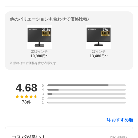
他のバリエーションも合わせて価格比較
23.8インチ
27インチ
10,980
13,480
円〜
円〜
※ 価格は中古価格を含む表示です。
レビュー
4.68
5
4
3
2
78
件
1
おすすめ順
コスパが良い！
2025/06/06