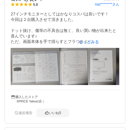
naz********
さん
5.0
27インチモニターとしてはかなりコスパは良いです！

今回は２台購入させて頂きました。

ドット抜け、傷等の不具合は無く、良い買い物が出来たと
喜んでいます♪

ただ、画面本体を手で揺らすとフラつきます。一箇所でモ
もっとみる
ニター支えている機種には良くある事なので、私はあまり
気にしておりません。

気になる方はモニターアーム等を使用してはいかがかと思
います。

私の目ではデフォルト輝度が高いと感じたので、ナイトモ
ードに切り替えましたが、そこは個人の見え方になります
ので、調節して下さい。かなり細かく調節出来るので、ゲ
ーム等の早い画像の切り替えにも良いかと思います。

購入したストア
XPRICE Yahoo!店
また、電源アダプターは直接コンセントに挿す式なので、
電源の取り方は確認した方が良いかと思います。
違反報告
いいね
5