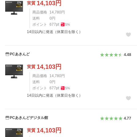
14,103
円
実質
商品価格
14,780
円
送料
0
円
ポイント
677
pt
5
%
14日以内に発送（休業日を除く）
PCあきんど
4.48
14,103
円
実質
商品価格
14,780
円
送料
0
円
ポイント
677
pt
5
%
14日以内に発送（休業日を除く）
PCあきんどデジタル館
4.77
14,103
円
実質