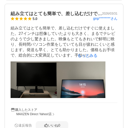
組み立てはとても簡単で、差し込むだけで…
2026/03/31
gnp********
さん
5.0
組み立てはとても簡単で、差し込むだけですぐに使えまし
た。27インチは想像していたよりも大きく、まるでテレビ
のようで少し驚きました。映像もとてもきれいで鮮明に映
り、長時間パソコン作業をしていても目が疲れにくいと感
じます。発送も早く、とても助かりました。価格もお手頃
で、総合的に大変満足しています。手放せない一台になり
もっとみる
そうです。
購入したストア
MAXZEN Direct Yahoo!店
違反報告
いいね
0