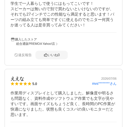
学生で一人暮らしで使うにはもってこいです！

スピーカーは無いので別で買わないといけないのですが、
それでも27インチでこの性能なら満足すると思います！パ
ーツの組み立ても簡単ですぐに使えるのでモニター何買う
か迷ってる人は是非買ってみてください！
購入したストア
総合通販PREMOA Yahoo!店
違反報告
いいね
0
ええな
2026/07/06
mvs********
さん
5.0
作業用ディスプレイとして購入しました。解像度や明るさ
も問題なく、資料作成やソフトウェア作業でも文字が見や
すいです。画面サイズもちょうど良く、長時間のPC作業が
快適になりました。状態も良くコスパの良いモニターだと
思います。