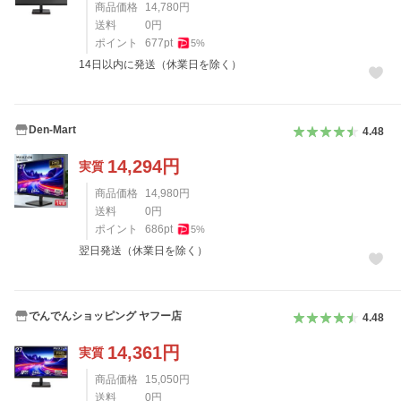
商品価格
14,780
円
送料
0
円
ポイント
677
pt
5
%
14日以内に発送（休業日を除く）
Den-Mart
4.48
14,294
円
実質
商品価格
14,980
円
送料
0
円
ポイント
686
pt
5
%
翌日発送（休業日を除く）
でんでんショッピング ヤフー店
4.48
14,361
円
実質
商品価格
15,050
円
送料
0
円