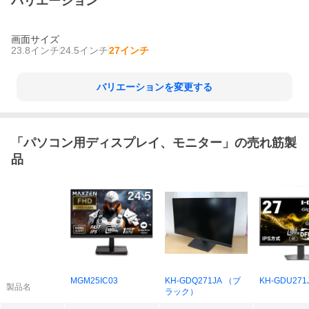
バリエーション
画面サイズ
23.8インチ
24.5インチ
27インチ
バリエーションを変更する
「
パソコン用ディスプレイ、モニター
」の売れ筋製
品
MGM25IC03
KH-GDQ271JA （ブ
KH-GDU271
製品名
ラック）