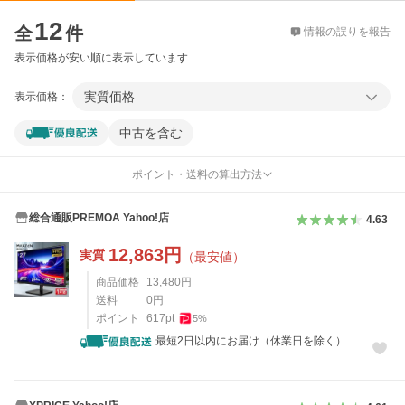
価格比較
12
全
件
情報の誤りを報告
表示価格が安い順に表示しています
実質価格
表示価格：
中古を含む
ポイント・送料の算出方法
総合通販PREMOA Yahoo!店
4.63
12,863
円
実質
（最安値）
商品価格
13,480
円
送料
0
円
ポイント
617
pt
5
%
最短2日以内にお届け（休業日を除く）