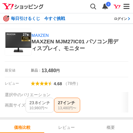
i
毎日引けるくじ 今すぐ挑戦
ログイン
MAXZEN
MAXZEN MJM27IC01 パソコン用デ
ィスプレイ、モニター
13,480
最安値
新品：
円
（
78
件
）
レビュー
4.68
選択中のバリエーション
23.8インチ
27インチ
画面サイズ
10,980
円〜
13,480
円〜
レビュー
概要
価格比較