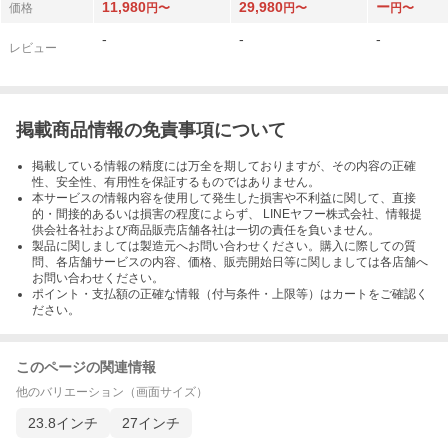
11,980
29,980
ー
価格
円〜
円〜
円〜
-
-
-
レビュー
掲載商品情報の免責事項について
掲載している情報の精度には万全を期しておりますが、その内容の正確
性、安全性、有用性を保証するものではありません。
本サービスの情報内容を使用して発生した損害や不利益に関して、直接
的・間接的あるいは損害の程度によらず、 LINEヤフー株式会社、情報提
供会社各社および商品販売店舗各社は一切の責任を負いません。
製品に関しましては製造元へお問い合わせください。購入に際しての質
問、各店舗サービスの内容、価格、販売開始日等に関しましては各店舗へ
お問い合わせください。
ポイント・支払額の正確な情報（付与条件・上限等）はカートをご確認く
ださい。
このページの関連情報
他のバリエーション（画面サイズ）
23.8インチ
27インチ