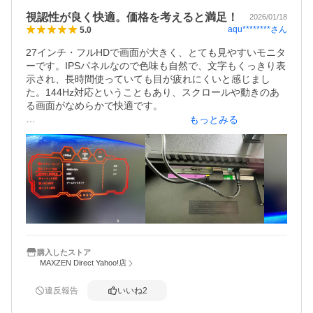
視認性が良く快適。価格を考えると満足！
2026/01/18
aqu********
さん
5.0
27インチ・フルHDで画面が大きく、とても見やすいモニタ
ーです。IPSパネルなので色味も自然で、文字もくっきり表
示され、長時間使っていても目が疲れにくいと感じまし
た。144Hz対応ということもあり、スクロールや動きのあ
る画面がなめらかで快適です。

もっとみる
今のところドット抜けや不具合もなく、動作は安定してい
ます。フリッカーレス仕様なのも安心感があります。ゲー
ミング用途はもちろん、普段使いや作業用としても十分満
足できる性能です。

正直、この価格帯でこのサイズと品質ならかなりコスパが
良いと思います。高性能を求めすぎなければ、多くの人に
とって「ちょうどいい」モニターだと感じました。購入し
て良かったです。
購入したストア
MAXZEN Direct Yahoo!店
違反報告
いいね
2