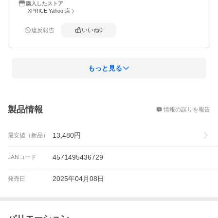
購入したストア
XPRICE Yahoo!店
違反報告
いいね
0
もっと見る
概要
製品情報
情報の誤りを報告
13,480
円
最安値（新品）
4571495436729
JANコード
2025年04月08日
発売日