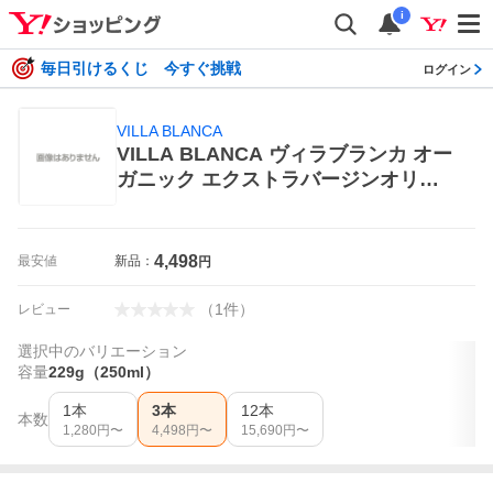
i
毎日引けるくじ 今すぐ挑戦
ログイン
VILLA BLANCA
VILLA BLANCA ヴィラブランカ オー
ガニック エクストラバージンオリー
ブオイル 229g（250ml）×3 オリーブ
オイル
4,498
最安値
新品：
円
（
1
件
）
レビュー
選択中のバリエーション
容量
229g（250ml）
1本
3本
12本
本数
1,280
円〜
4,498
円〜
15,690
円〜