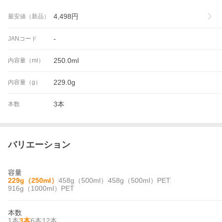
4,498
円
最安値（新品）
-
JANコード
250.0ml
内容量（ml）
229.0g
内容量（g）
3本
本数
バリエーション
容量
229g（250ml）
458g（500ml）
458g（500ml）PET
916g（1000ml）PET
本数
1本
3本
6本
12本