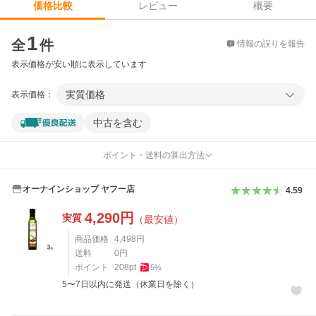
レビュー
概要
価格比較
価格比較
1
全
件
情報の誤りを報告
表示価格が安い順に表示しています
実質価格
表示価格：
中古を含む
ポイント・送料の算出方法
オーナインショップ ヤフー店
4.59
4,290
円
実質
（最安値）
商品価格
4,498
円
送料
0
円
ポイント
208
pt
5
%
5〜7日以内に発送（休業日を除く）