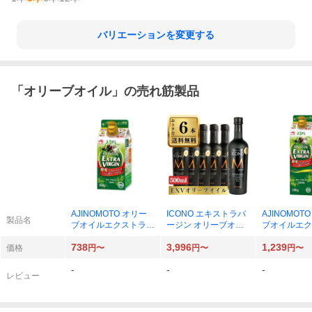
バリエーションを変更する
「
オリーブオイル
」の売れ筋製品
AJINOMOTO オリー
ICONO エキストラバ
AJINOMOT
製品名
ブオイルエクストラバ
ージン オリーブオイ
ブオイルエク
ージン スマートグリ
ル 500ml
ージン スマ
738
3,996
1,239
ーンパック 300g×1
ーンパック 50
価格
円〜
円〜
円〜
-
-
-
レビュー