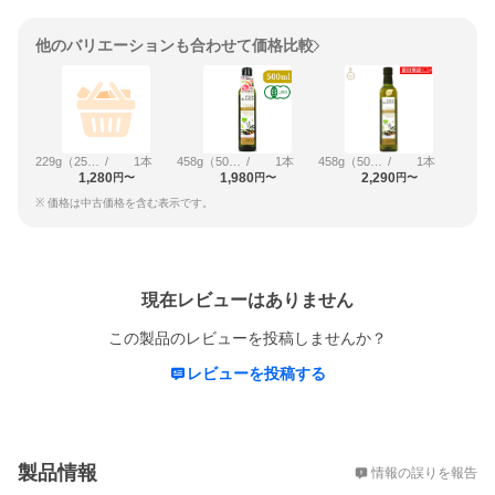
他のバリエーションも合わせて価格比較
229g（250ml）
/
1本
458g（500ml）PET
/
1本
458g（500ml）
/
1本
1,280
1,980
2,290
円〜
円〜
円〜
※ 価格は中古価格を含む表示です。
レビュー
現在レビューはありません
この製品のレビューを投稿しませんか？
レビューを投稿する
概要
製品情報
情報の誤りを報告