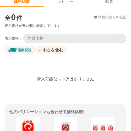
レビュー
概要
価格比較
価格比較
0
全
件
情報の誤りを報告
表示価格が安い順に表示しています
実質価格
表示価格：
中古を含む
購入可能なストアはありません
他のバリエーションも合わせて価格比較