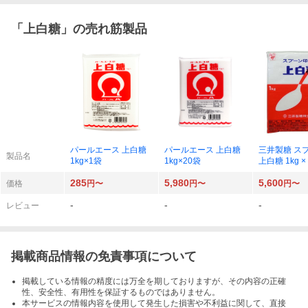
「
上白糖
」の売れ筋製品
パールエース 上白糖
パールエース 上白糖
三井製糖 ス
製品名
1kg×1袋
1kg×20袋
上白糖 1kg ×
285
5,980
5,600
価格
円〜
円〜
円〜
-
-
-
レビュー
掲載商品情報の免責事項について
掲載している情報の精度には万全を期しておりますが、その内容の正確
性、安全性、有用性を保証するものではありません。
本サービスの情報内容を使用して発生した損害や不利益に関して、直接