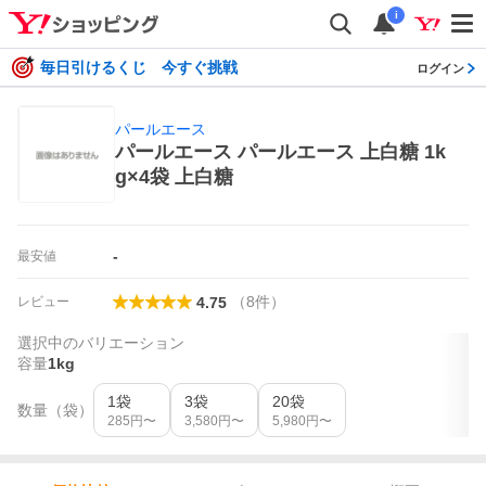
i
毎日引けるくじ 今すぐ挑戦
ログイン
パールエース
パールエース パールエース 上白糖 1k
g×4袋 上白糖
-
最安値
（
8
件
）
レビュー
4.75
選択中のバリエーション
容量
1kg
1袋
3袋
20袋
数量（袋）
285
円〜
3,580
円〜
5,980
円〜