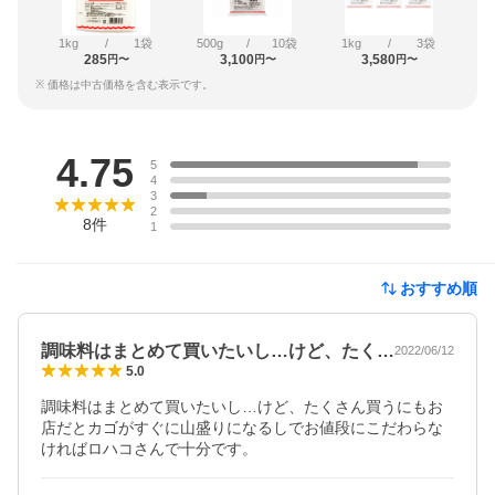
1kg
/
1袋
500g
/
10袋
1kg
/
3袋
285
3,100
3,580
円〜
円〜
円〜
※ 価格は中古価格を含む表示です。
レビュー
4.75
5
4
3
2
8
件
1
おすすめ順
調味料はまとめて買いたいし…けど、たく…
2022/06/12
5.0
調味料はまとめて買いたいし…けど、たくさん買うにもお
店だとカゴがすぐに山盛りになるしでお値段にこだわらな