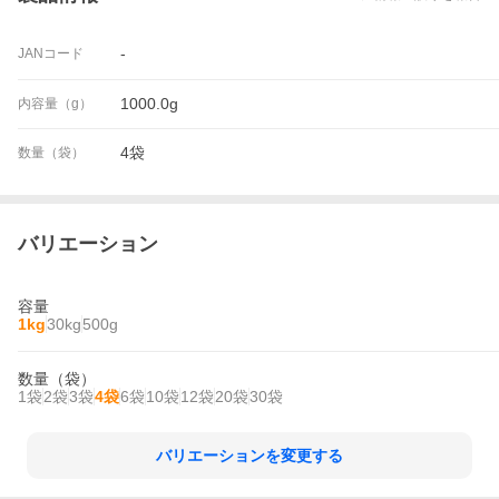
-
JANコード
1000.0g
内容量（g）
4袋
数量（袋）
バリエーション
容量
1kg
30kg
500g
数量（袋）
1袋
2袋
3袋
4袋
6袋
10袋
12袋
20袋
30袋
バリエーションを変更する