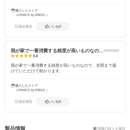
購入したストア
LOHACO by ASKUL
違反報告
いいね
0
我が家で一番消費する頻度が高いものなの…
2026/03/02
5.0
我が家で一番消費する頻度が高いものなので、玄関まで届
けていただけて助かります。
購入したストア
LOHACO by ASKUL
違反報告
いいね
0
概要
製品情報
情報の誤りを報告