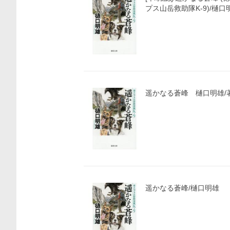
プス山岳救助隊K-9)/樋口
遥かなる蒼峰 樋口明雄/
遥かなる蒼峰/樋口明雄