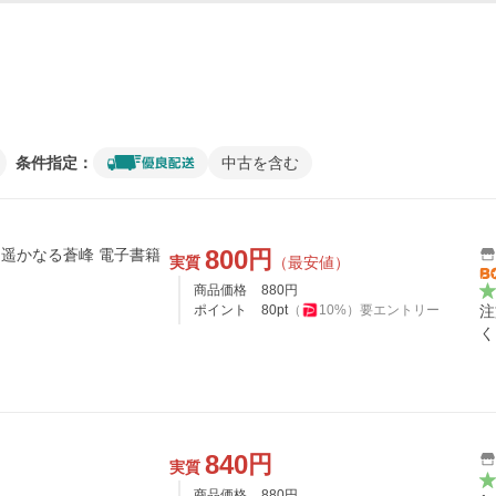
条件指定：
中古を含む
800
円
 遥かなる蒼峰 電子書籍
実質
（最安値）
商品価格
880
円
ポイント
80
pt
（
10
%）
要エントリー
注
く
840
円
実質
商品価格
880
円