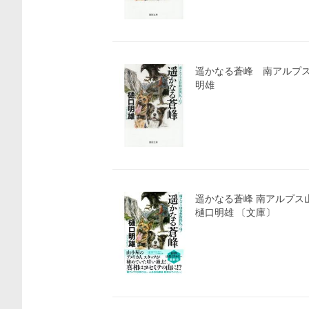
遥かなる蒼峰 南アルプス山
明雄
遥かなる蒼峰 南アルプス山岳
樋口明雄 〔文庫〕