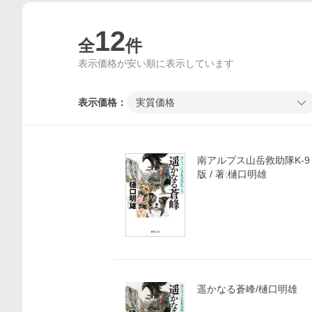
12
全
件
表示価格が安い順に表示しています
表示価格：
実質価格
南アルプス山岳救助隊K-9
版 / 著:樋口明雄
遥かなる蒼峰/樋口明雄