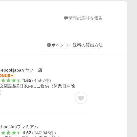
情報の誤りを報告
ポイント・送料の算出方法
ebookjapan ヤフー店
4.65
（
4,567
件
）
文確認後0日以内にご提供（休業日を除
）
bookfanプレミアム
4.62
（
140,946
件
）