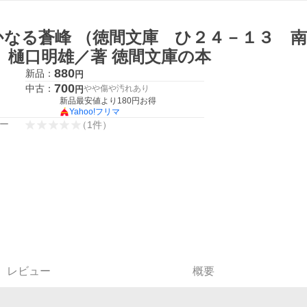
かなる蒼峰 （徳間文庫 ひ２４－１３ 
） 樋口明雄／著 徳間文庫の本
880
新品：
円
700
中古：
やや傷や汚れあり
円
新品最安値より
180
円お得
Yahoo!フリマ
ー
（
1
件
）
レビュー
概要