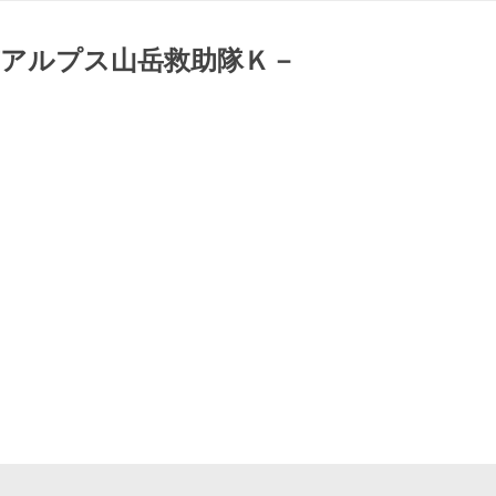
南アルプス山岳救助隊Ｋ－