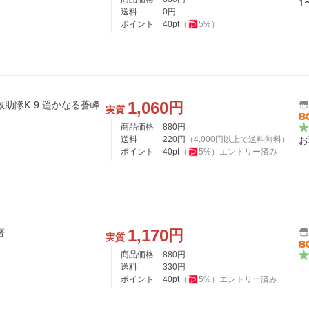
1
送料
0
円
ポイント
40
pt
（
5
%）
1,060
円
助隊K-9 遥かなる蒼峰
実質
商品価格
880
円
送料
220
円
（
4,000
円以上で送料無料）
お
ポイント
40
pt
（
5
%）
エントリー済み
1,170
円
著
実質
商品価格
880
円
送料
330
円
ポイント
40
pt
（
5
%）
エントリー済み