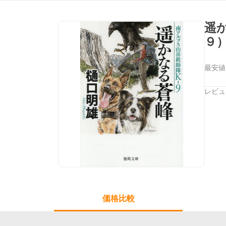
遥
９
最安値
レビュ
価格比較