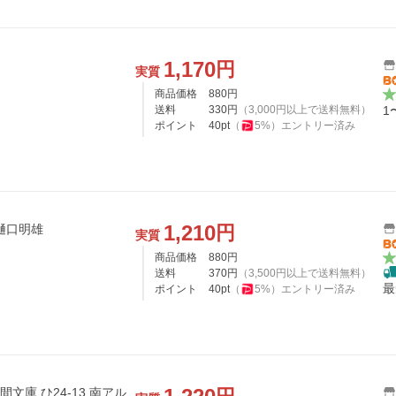
1,170
円
実質
商品価格
880
円
送料
330
円
（
3,000
円以上で送料無料）
1
ポイント
40
pt
（
5
%）
エントリー済み
1,210
円
樋口明雄
実質
商品価格
880
円
送料
370
円
（
3,500
円以上で送料無料）
最
ポイント
40
pt
（
5
%）
エントリー済み
間文庫 ひ24-13 南アル