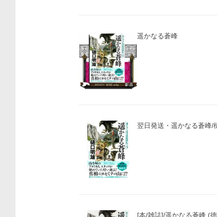
遥かなる蒼峰
翌日発送・遥かなる蒼峰/
価格比較
[本/雑誌]/遥かなる蒼峰 (徳