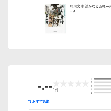
徳間文庫 遥かなる蒼峰―南アルプス山岳救助隊Ｋ
−９
5
-.--
4
3
1
件
2
1
おすすめ順