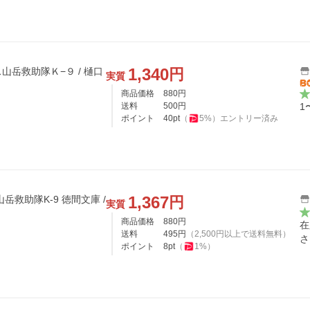
1,340
円
岳救助隊Ｋ−９ / 樋口
実質
商品価格
880
円
送料
500
円
1
ポイント
40
pt
（
5
%）
エントリー済み
1,367
円
救助隊K-9 徳間文庫 /
実質
商品価格
880
円
在
送料
495
円
（
2,500
円以上で送料無料）
さ
ポイント
8
pt
（
1
%）