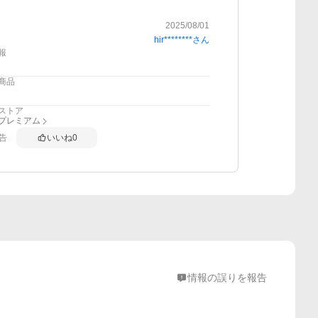
2025/08/01
hir********
さん
報
商品
ストア
anプレミアム
告
いいね
0
情報の誤りを報告