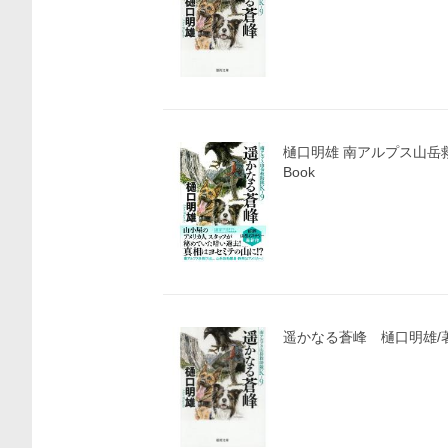
樋口明雄 南アルプス山岳救
Book
遥かなる蒼峰 樋口明雄/