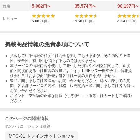
ライム AOTP-36 ネク
ージンライ
スV CHOGOKI
5,082
35,574
90,197
サスプライム
Ver.
価格
円〜
円〜
円〜
レビュー
5.00
(
1
件)
4.50
(
10
件)
4.69
(
13
件)
掲載商品情報の免責事項について
掲載している情報の精度には万全を期しておりますが、その内容の正確
性、安全性、有用性を保証するものではありません。
本サービスの情報内容を使用して発生した損害や不利益に関して、直接
的・間接的あるいは損害の程度によらず、 LINEヤフー株式会社、情報提
供会社各社および商品販売店舗各社は一切の責任を負いません。
製品に関しましては製造元へお問い合わせください。購入に際しての質
問、各店舗サービスの内容、価格、販売開始日等に関しましては各店舗へ
お問い合わせください。
ポイント・支払額の正確な情報（付与条件・上限等）はカートをご確認く
ださい。
このページの関連情報
他のバリエーション（種類）
MPG-01 トレインボットショウキ