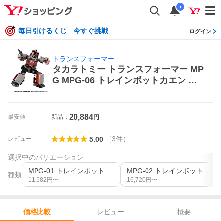
i
毎日引けるくじ 今すぐ挑戦
ログイン
トランスフォーマー
タカラトミー トランスフォーマー MP
G MPG-06 トレインボットカエン ト
ランスフォーマー 超合金、ロボット
20,884
最安値
新品：
円
（
3
件
）
レビュー
5.00
選択中のバリエーション
MPG-01 トレインボットショウキ
MPG-02 トレインボットゲツエイ
種類
11,682
円〜
16,720
円〜
レビュー
概要
価格比較