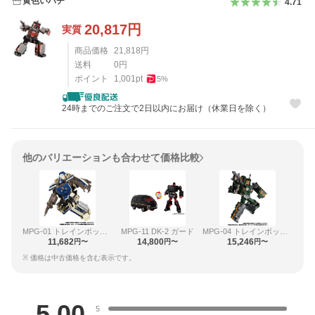
黄色いハチ
4.71
20,817
円
実質
商品価格
21,818
円
送料
0
円
ポイント
1,001
pt
5
%
24時までのご注文で2日以内にお届け（休業日を除く）
他のバリエーションも合わせて価格比較
MPG-01 トレインボットショウキ
MPG-11 DK-2 ガード
MPG-04 トレインボットスイケン
11,682
14,800
15,246
円〜
円〜
円〜
※ 価格は中古価格を含む表示です。
レビュー
5.00
5