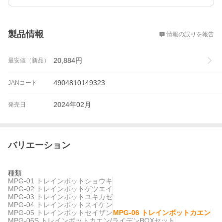
概要
製品情報
情報の誤りを報告
20,884
円
最安値（新品）
4904810149323
JANコード
2024年02月
発売日
バリエーション
種類
MPG-01 トレインボットショウキ
MPG-02 トレインボットゲツエイ
MPG-03 トレインボットユキカゼ
MPG-04 トレインボットスイケン
MPG-05 トレインボットセイザン
MPG-06 トレインボットカエン
MPG-06S トレインボットカエン/ライデンBOXセット