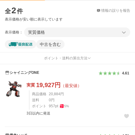
価格比較
2
全
件
情報の誤りを報告
表示価格が安い順に表示しています
実質価格
表示価格：
中古を含む
ポイント・送料の算出方法
シャイニングONE
4.61
19,927
円
実質
（最安値）
商品価格
20,884
円
送料
0
円
ポイント
957
pt
5
%
3日以内に発送