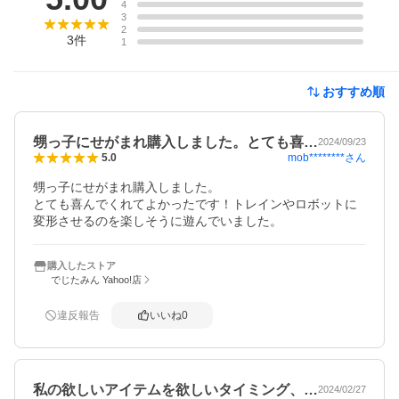
4
3
2
3
件
1
おすすめ順
甥っ子にせがまれ購入しました。とても喜…
2024/09/23
mob********
さん
5.0
甥っ子にせがまれ購入しました。

とても喜んでくれてよかったです！トレインやロボットに
変形させるのを楽しそうに遊んでいました。
購入したストア
でじたみん Yahoo!店
違反報告
いいね
0
私の欲しいアイテムを欲しいタイミング、…
2024/02/27