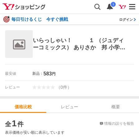
i
毎日引けるくじ 今すぐ挑戦
ログイン
いらっしゃい！ １ （ジュディ
ーコミックス） ありさか 邦 小学館
ジュディコミックス
583
最安値
新品：
円
（
0
件
）
レビュー
レビュー
概要
価格比較
価格比較
1
全
件
情報の誤りを報告
表示価格が安い順に表示しています