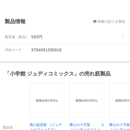
概要
製品情報
情報の誤りを報告
583
円
最安値（新品）
9784091395818
JANコード
「
小学館 ジュディコミックス
」の売れ筋製品
風の盆恋歌 （ジュデ
裸心の十字架 ３
裸心の十
製品名
ィーコミックス） 石
（ジュディーコミック
（ジュディー