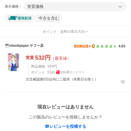
実質価格
表示価格：
中古を含む
ポイント・送料の算出方法
ebookjapan ヤフー店
4.65
532
円
実質
（最安値）
商品価格
583
円
ポイント
51
pt
10
%
要エントリー
注文確認後0日以内にご提供（休業日を除く）
レビュー
現在レビューはありません
この製品のレビューを投稿しませんか？
レビューを投稿する