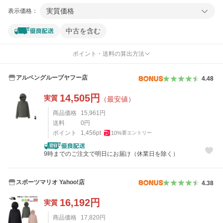
実質価格
表示価格：
中古を含む
ポイント・送料の算出方法
アルペングループヤフー店
4.48
14,505
円
実質
（最安値）
商品価格
15,961
円
送料
0
円
ポイント
1,456
pt
10
%
要エントリー
9時までのご注文で明日にお届け（休業日を除く）
スポーツマリオ Yahoo!店
4.38
16,192
円
実質
商品価格
17,820
円