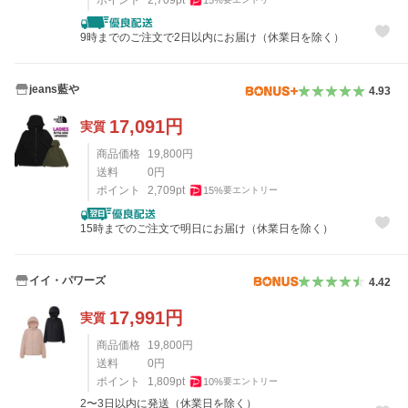
9時までのご注文で2日以内にお届け（休業日を除く）
jeans藍や
4.93
17,091
円
実質
商品価格
19,800
円
送料
0
円
ポイント
2,709
pt
15
%
要エントリー
15時までのご注文で明日にお届け（休業日を除く）
イイ・パワーズ
4.42
17,991
円
実質
商品価格
19,800
円
送料
0
円
ポイント
1,809
pt
10
%
要エントリー
2〜3日以内に発送（休業日を除く）