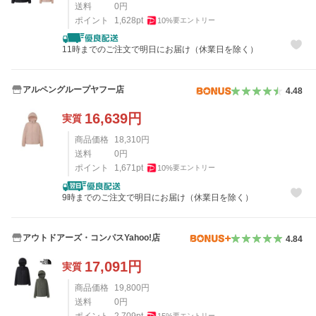
送料
0
円
ポイント
1,628
pt
10
%
要エントリー
11時までのご注文で明日にお届け（休業日を除く）
アルペングループヤフー店
4.48
16,639
円
実質
商品価格
18,310
円
送料
0
円
ポイント
1,671
pt
10
%
要エントリー
9時までのご注文で明日にお届け（休業日を除く）
アウトドアーズ・コンパスYahoo!店
4.84
17,091
円
実質
商品価格
19,800
円
送料
0
円
ポイント
2,709
pt
15
%
要エントリー