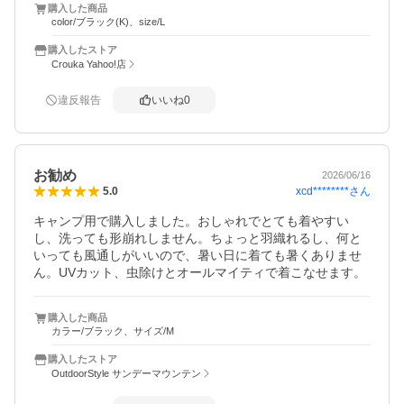
購入した商品
color/ブラック(K)、size/L
購入したストア
Crouka Yahoo!店
違反報告
いいね
0
お勧め
2026/06/16
xcd********
さん
5.0
キャンプ用で購入しました。おしゃれでとても着やすい
し、洗っても形崩れしません。ちょっと羽織れるし、何と
いっても風通しがいいので、暑い日に着ても暑くありませ
ん。UVカット、虫除けとオールマイティで着こなせます。
購入した商品
カラー/ブラック、サイズ/M
購入したストア
OutdoorStyle サンデーマウンテン