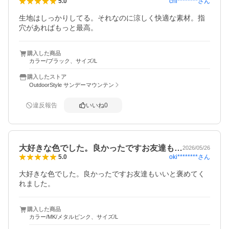
chi********
さん
5.0
生地はしっかりしてる。それなのに涼しく快適な素材。指
穴があればもっと最高。
購入した商品
カラー/ブラック、サイズ/L
購入したストア
OutdoorStyle サンデーマウンテン
違反報告
いいね
0
大好きな色でした。良かったですお友達も…
2026/05/26
oki********
さん
5.0
大好きな色でした。良かったですお友達もいいと褒めてく
れました。
購入した商品
カラー/MK/メタルピンク、サイズ/L