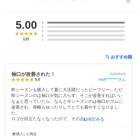
レビュー
5.00
5
4
3
2
6
件
1
おすすめ順
袖口が改善された！
2025/05/29
muh********
さん
5.0
昨シーズンも購入して夏に大活躍だったビーフリー。ただ
昨シーズンのは袖口が気に入らず、そこが改善すればいい
なぁと思っていたら、なんと今シーズンのは袖口がゴムに
改善され、身幅もゆったりしてとても着やすくなりまし
た。

ロゴが目立たなくなったので、その点は好きずきになるか
もっとみる
なぁと思います。
購入した商品