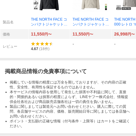
THE NORTH FACE コ
THE NORTH FACE コ
THE NORTH 
製品名
ンパクトジャケット
ンパクトジャケット
000 レトロ
メンズ NP72530-K
メンズ NP72530
ンライト ジ
11,550
11,550
26,998
（ブラック）
NP12651-
価格
円〜
円〜
円〜
シルアイボリ
-
-
ーンスラブ）
レビュー
4.67
(
18
件)
掲載商品情報の免責事項について
掲載している情報の精度には万全を期しておりますが、その内容の正確
性、安全性、有用性を保証するものではありません。
本サービスの情報内容を使用して発生した損害や不利益に関して、直接
的・間接的あるいは損害の程度によらず、 LINEヤフー株式会社、情報提
供会社各社および商品販売店舗各社は一切の責任を負いません。
製品に関しましては製造元へお問い合わせください。購入に際しての質
問、各店舗サービスの内容、価格、販売開始日等に関しましては各店舗へ
お問い合わせください。
ポイント・支払額の正確な情報（付与条件・上限等）はカートをご確認く
ださい。