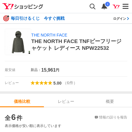
i
毎日引けるくじ 今すぐ挑戦
ログイン
THE NORTH FACE
THE NORTH FACE TNFビーフリージ
ャケット レディース NPW22532
15,961
最安値
新品：
円
（
6
件
）
レビュー
5.00
レビュー
概要
価格比較
価格比較
6
全
件
情報の誤りを報告
表示価格が安い順に表示しています