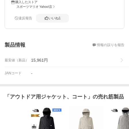
購入したストア
スポーツマリオ Yahoo!店
違反報告
いいね
1
概要
製品情報
情報の誤りを報告
15,961
円
最安値（新品）
-
JANコード
「
アウトドア用ジャケット、コート
」の売れ筋製品