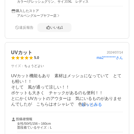
カラー/グレッシュグリン、サイズ/XL レディス
購入したストア
アルペングループヤフー店
違反報告
いいね
1
UVカット
2024/07/14
ma2********
さん
5.0
サイズ
：
ちょうどよい
UVカット機能もあり　素材はメッシュになっていて　とて
も軽い！！

そして　風が通って涼しい！！

ポケットも大きく　チャックがあるのも便利！！

とにかくUVカットのアウターは　気にいるものがありませ
んでしたが　こちらはオシャレで　色違いも欲しかったで
もっとみる
す。
投稿者情報
女性/50代/156～160cm
普段着ているサイズ：L