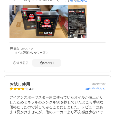
もっとみる
製があるとかないとか？

購入時の製品説明だと「正規品」とありました。届いた缶
購入したストア
オイル通販 KU ヤフー店
違反報告
いいね
1
お試し使用
2023/07/07
sar********
さん
4.0
アイアンスポーツスター用に使っていたオイルが値上がり
したためミネラルのシングル50を探していたところ手頃な
価格だったので試してみることにしました。レピューはあ
まり見かけませんが、他のメーカーより不安感は少ないで