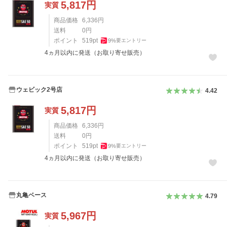
5,817
円
実質
商品価格
6,336
円
送料
0
円
ポイント
519
pt
9
%
要エントリー
4ヵ月以内に発送（お取り寄せ販売）
ウェビック2号店
4.42
5,817
円
実質
商品価格
6,336
円
送料
0
円
ポイント
519
pt
9
%
要エントリー
4ヵ月以内に発送（お取り寄せ販売）
丸亀ベース
4.79
5,967
円
実質