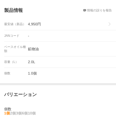
概要
製品情報
情報の誤りを報告
4,950
円
最安値（新品）
-
JANコード
ベースオイル種
鉱物油
類
2.0L
容量（L）
1.0個
個数
バリエーション
個数
1個
2個
3個
6個
10個