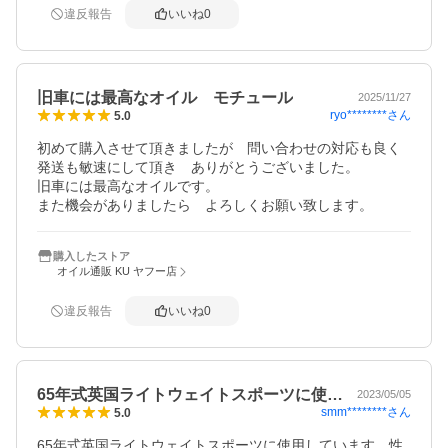
違反報告
いいね
0
旧車には最高なオイル モチュール
2025/11/27
ryo********
さん
5.0
初めて購入させて頂きましたが　問い合わせの対応も良く
発送も敏速にして頂き　ありがとうございました。

旧車には最高なオイルです。

また機会がありましたら　よろしくお願い致します。
購入したストア
オイル通販 KU ヤフー店
違反報告
いいね
0
65年式英国ライトウェイトスポーツに使…
2023/05/05
smm********
さん
5.0
65年式英国ライトウェイトスポーツに使用しています。性