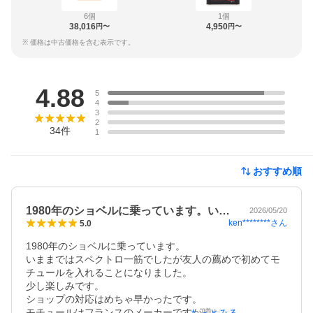
6個
1個
38,016
4,950
円〜
円〜
※ 価格は中古価格を含む表示です。
レビュー
4.88
5
4
3
2
34
件
1
おすすめ順
1980年のショベルに乗っています。い…
2026/05/20
ken********
さん
5.0
1980年のショベルに乗っています。

いままではスペクトロ一筋でしたが友人の薦めで初めてモ
チュールを入れることになりました。

少し楽しみです。

ショップの対応はめちゃ早かったです。

モチュールはフランスのメーカーですが噂だと最近はＣ国