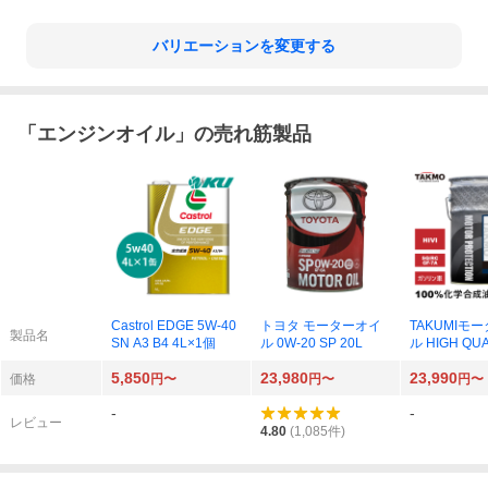
バリエーションを変更する
「
エンジンオイル
」の売れ筋製品
Castrol EDGE 5W-40
トヨタ モーターオイ
TAKUMIモ
製品名
SN A3 B4 4L×1個
ル 0W-20 SP 20L
ル HIGH QUA
053002003 
5,850
23,980
23,990
P RC GF-6A
価格
円〜
円〜
円〜
-
-
レビュー
4.80
(
1,085
件)