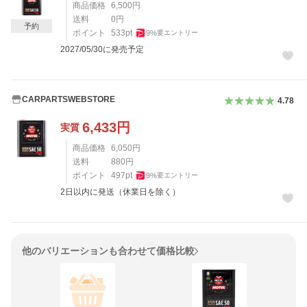
商品価格
6,500
円
送料
0
円
予約
ポイント
533
pt
9
%
要エントリー
2027/05/30に発売予定
CARPARTSWEBSTORE
4.78
6,433
円
実質
商品価格
6,050
円
送料
880
円
ポイント
497
pt
9
%
要エントリー
2日以内に発送（休業日を除く）
他のバリエーションも合わせて価格比較