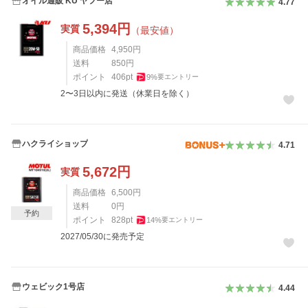
オイル通販 KU ヤフー店
4.77
5,394
円
実質
（最安値）
商品価格
4,950
円
送料
850
円
ポイント
406
pt
9
%
要エントリー
2〜3日以内に発送（休業日を除く）
ハクライショップ
4.71
5,672
円
実質
商品価格
6,500
円
送料
0
円
予約
ポイント
828
pt
14
%
要エントリー
2027/05/30に発売予定
ウェビック1号店
4.44