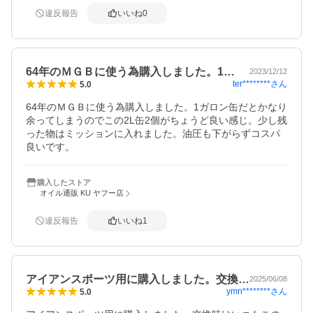
違反報告
いいね
0
64年のＭＧＢに使う為購入しました。1…
2023/12/12
ter********
さん
5.0
64年のＭＧＢに使う為購入しました。1ガロン缶だとかなり
余ってしまうのでこの2L缶2個がちょうど良い感じ。少し残
った物はミッションに入れました。油圧も下がらずコスパ
良いです。
購入したストア
オイル通販 KU ヤフー店
違反報告
いいね
1
アイアンスポーツ用に購入しました。交換…
2025/06/08
ymn********
さん
5.0