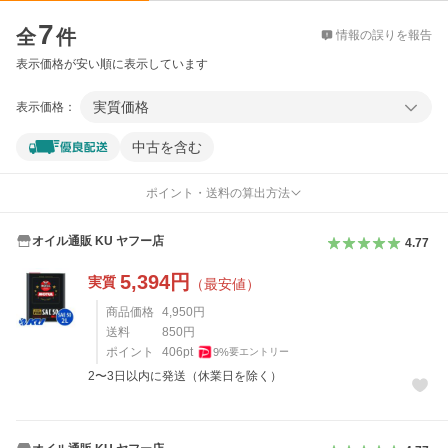
価格比較
7
全
件
情報の誤りを報告
表示価格が安い順に表示しています
実質価格
表示価格：
中古を含む
ポイント・送料の算出方法
オイル通販 KU ヤフー店
4.77
5,394
円
実質
（最安値）
商品価格
4,950
円
送料
850
円
ポイント
406
pt
9
%
要エントリー
2〜3日以内に発送（休業日を除く）