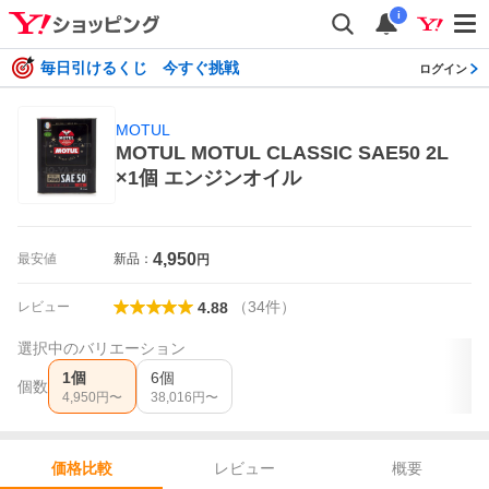
i
毎日引けるくじ 今すぐ挑戦
ログイン
MOTUL
MOTUL MOTUL CLASSIC SAE50 2L
×1個 エンジンオイル
4,950
最安値
新品：
円
（
34
件
）
レビュー
4.88
選択中のバリエーション
1個
6個
個数
4,950
円〜
38,016
円〜
レビュー
概要
価格比較