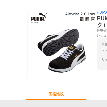
PUMA
PU
ク）
最安値
レビュ
選
カ
サ
価格比較