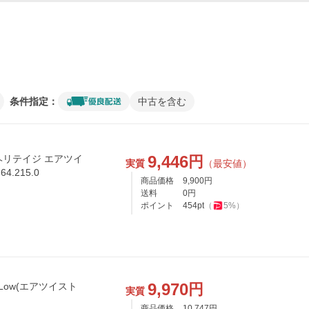
条件指定：
中古を含む
9,446
円
 ヘリテイジ エアツイ
実質
（最安値）
4.215.0
商品価格
9,900
円
送料
0
円
ポイント
454
pt
（
5
%）
9,970
円
.0 Low(エアツイスト
実質
商品価格
10,747
円