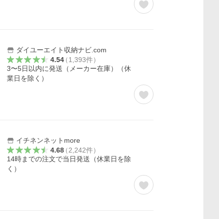
ダイユーエイト収納ナビ.com
4.54
（
1,393
件
）
3〜5日以内に発送（メーカー在庫）（休
業日を除く）
イチネンネットmore
4.68
（
2,242
件
）
14時までの注文で当日発送（休業日を除
く）