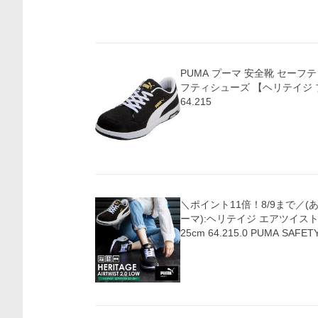
PUMA プーマ 安全靴 セーフ
フティシューズ 【ヘリテイジ ブ
64.215
＼ポイント11倍！8/9まで／(あ
ーマ):ヘリテイジ エアツイスト2
25cm 64.215.0 PUMA SAF