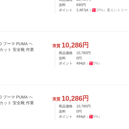
送料
690
円
ポイント
1,467
pt
（
15
%）
要エントリー
10,286
円
0 プーマ PUMA ヘ
実質
カット 安全靴 作業
商品価格
10,780
円
送料
0
円
ポイント
494
pt
（
5
%）
10,286
円
0 プーマ PUMA ヘ
実質
カット 安全靴 作業
商品価格
10,780
円
送料
0
円
ポイント
494
pt
（
5
%）