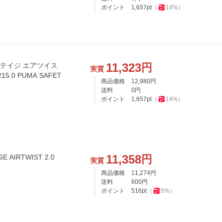
ポイント
1,657
pt
（
14
%）
11,323
円
ヘリテイジ エアツイス
実質
15.0 PUMA SAFET
商品価格
12,980
円
送料
0
円
ポイント
1,657
pt
（
14
%）
11,358
円
GE AIRTWIST 2.0
実質
商品価格
11,274
円
送料
600
円
ポイント
516
pt
（
5
%）