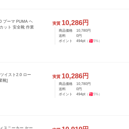
10,286
円
0 プーマ PUMA ヘ
実質
カット 安全靴 作業
商品価格
10,780
円
送料
0
円
ポイント
494
pt
（
5
%）
10,286
円
ツイスト2.0 ロー
実質
作業靴]
商品価格
10,780
円
送料
0
円
ポイント
494
pt
（
5
%）
ティスニーカー セー