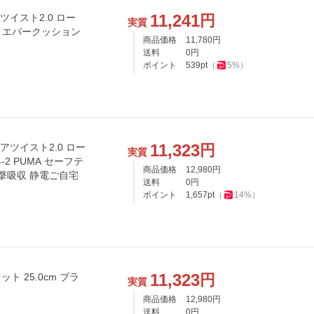
11,241
円
ツイスト2.0 ロー
実質
ール エバークッション
商品価格
11,780
円
送料
0
円
ポイント
539
pt
（
5
%）
11,323
円
アツイスト2.0 ロー
実質
-2 PUMA セーフテ
商品価格
12,980
円
撃吸収 静電ご自宅
送料
0
円
ポイント
1,657
pt
（
14
%）
11,323
円
ト 25.0cm ブラ
実質
商品価格
12,980
円
送料
0
円