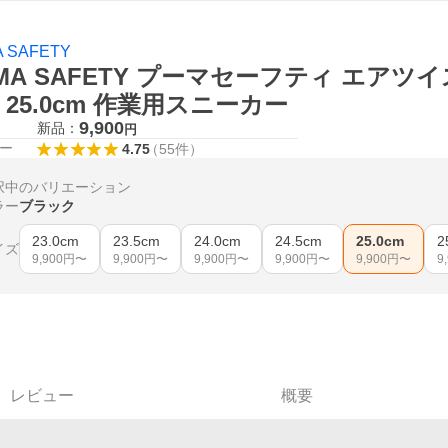
 SAFETY
MA SAFETY プーマセーフティ エアツ
25.0cm 作業用スニーカー
9,900
新品：
円
ー
4.75
（
55
件
）
択中のバリエーション
ラー
ブラック
23.0cm
23.5cm
24.0cm
24.5cm
25.0cm
2
イズ
9,900
円〜
9,900
円〜
9,900
円〜
9,900
円〜
9,900
円〜
9
レビュー
概要