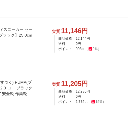
11,146
円
ティスニーカー セー
実質
ラック】25.0cm
商品価格
12,144
円
送料
0
円
ポイント
998
pt
（
9
%）
11,205
円
すつく) PUMA(プ
実質
.0 ロー ブラック
商品価格
12,980
円
ETY 安全靴 作業靴
送料
0
円
ポイント
1,775
pt
（
15
%）