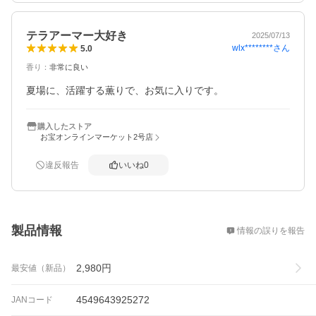
テラアーマー大好き
2025/07/13
wlx********
さん
5.0
香り
：
非常に良い
夏場に、活躍する薫りで、お気に入りです。
購入したストア
お宝オンラインマーケット2号店
違反報告
いいね
0
概要
製品情報
情報の誤りを報告
2,980
円
最安値（新品）
4549643925272
JANコード