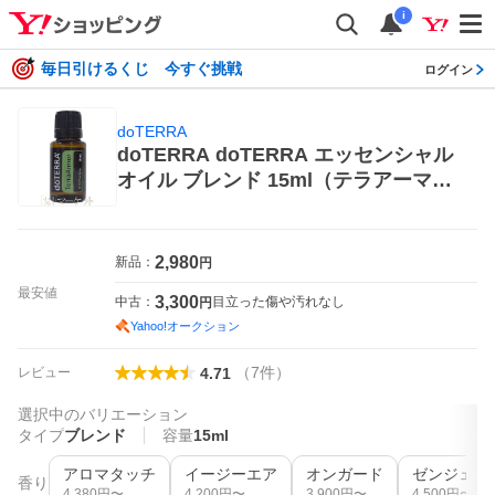
i
毎日引けるくじ 今すぐ挑戦
ログイン
doTERRA
doTERRA doTERRA エッセンシャル
オイル ブレンド 15ml（テラアーマ
ー） エッセンシャルオイル
2,980
新品：
円
最安値
3,300
中古：
目立った傷や汚れなし
円
Yahoo!オークション
（
7
件
）
レビュー
4.71
選択中のバリエーション
タイプ
ブレンド
容量
15ml
アロマタッチ
イージーエア
オンガード
ゼンジェス
香り
4,380
円〜
4,200
円〜
3,900
円〜
4,500
円〜