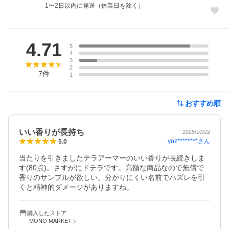
1〜2日以内に発送（休業日を除く）
レビュー
4.71
5
4
3
2
7
件
1
おすすめ順
いい香りが長持ち
2025/10/22
yoz********
さん
5.0
当たりを引きましたテラアーマーのいい香りが長続きしま
す(80点)。さすがにドテラです。高額な商品なので無償で
香りのサンプルが欲しい。分かりにくい名前でハズレを引
くと精神的ダメージがありますね。
購入したストア
MONO MARKET