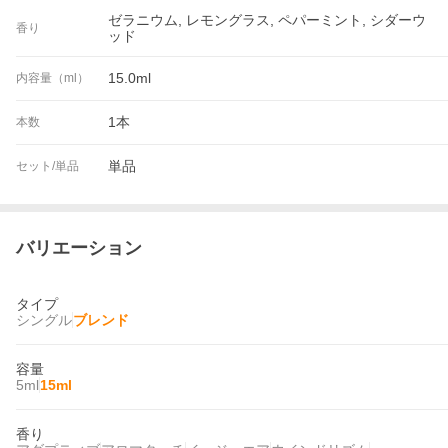
ゼラニウム, レモングラス, ペパーミント, シダーウ
香り
ッド
15.0ml
内容量（ml）
1本
本数
単品
セット/単品
バリエーション
タイプ
シングル
ブレンド
容量
5ml
15ml
香り