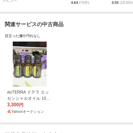
レビュー
4.64
(
75
件)
4.55
(
10,491
関連サービスの中古商品
目立った傷や汚れなし
doTERRA ドテラ エッ
センシャルオイル 15ml
3本セット テラアーマー
3,300
円
レモングラス◆虫除け
Yahoo!オークション
アロマ