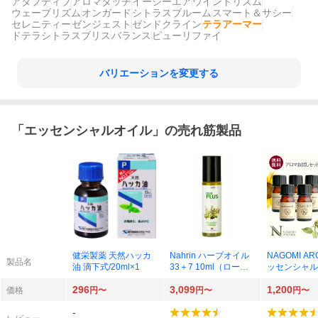
アダプティブ
アロマタッチ
イージーエア
ウインドリズム
ウェーブリズム
オンガード
シトラスブルーム
スマート＆サシー
セレニティー
ゼンジェスト
ゼンドクライン
テラアーマー
ドテラシトラスブリス
バランス
ピューリファイ
バリエーションを変更する
「
エッセンシャルオイル
」の売れ筋製品
健栄製薬 天然ハッカ
Nahrin ハーブオイル
NAGOMI AR
製品名
油 滴下式/20ml×1
33＋7 10ml（ロール
ッセンシャル
オン）
香り選べる 5
296
3,099
1,200
セット
価格
円〜
円〜
円〜
-