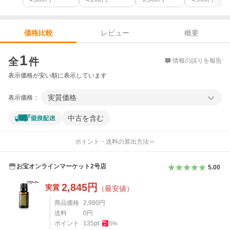
レビュー
概要
価格比較
価格比較
1
全
件
情報の誤りを報告
表示価格が安い順に表示しています
実質価格
表示価格：
中古を含む
ポイント・送料の算出方法
お宝オンラインマーケット2号店
5.00
2,845
円
実質
（最安値）
商品価格
2,980
円
送料
0
円
ポイント
135
pt
5
%