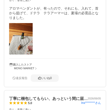
香り
：
非常に良い
アロマペンダントが、有ったので、それにも、入れて、首
から提げて、ドテラ　テラアーマーは、夏場の必需品とな
りました。
購入したストア
MONO MARKET
違反報告
いいね
0
丁寧に梱包してもらい、あっという間に届…
2026/06/05
lnx********
さん
5.0
香り
：
非常に良い