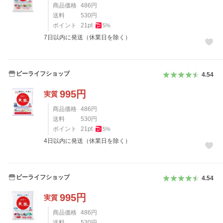
商品価格
486
円
送料
530
円
ポイント
21
pt
5
%
7日以内に発送（休業日を除く）
ビーライフショップ
4.54
995
円
実質
商品価格
486
円
送料
530
円
ポイント
21
pt
5
%
4日以内に発送（休業日を除く）
ビーライフショップ
4.54
995
円
実質
商品価格
486
円
送料
530
円