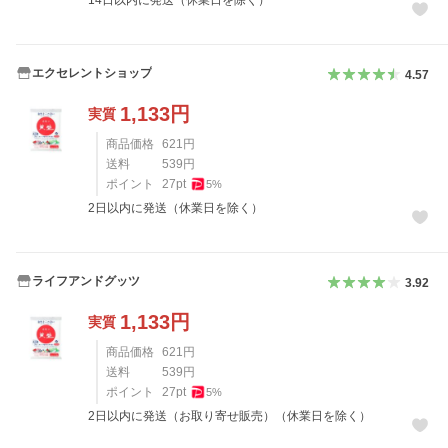
エクセレントショップ
4.57
1,133
円
実質
商品価格
621
円
送料
539
円
ポイント
27
pt
5
%
2日以内に発送（休業日を除く）
ライフアンドグッツ
3.92
1,133
円
実質
商品価格
621
円
送料
539
円
ポイント
27
pt
5
%
2日以内に発送（お取り寄せ販売）（休業日を除く）