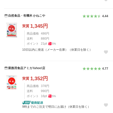
自然食品・有機米 かねこや
4.44
1,345
円
実質
商品価格
486
円
送料
880
円
ポイント
21
pt
5
%
10日以内に発送（メーカー在庫）（休業日を除く）
業務用食品アミカYahoo!店
4.77
1,352
円
実質
商品価格
378
円
送料
990
円
ポイント
16
pt
5
%
9時までのご注文で明日にお届け（休業日を除く）