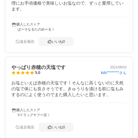
理にお手頃価格で美味しいお塩なので、ずっと愛用してい
ます。
購入したストア
ぱーそなるたのめーる
違反報告
いいね
0
やっぱり赤穂の天塩です
2021/08/02
kds********
さん
5.0
お塩といえば赤穂の天塩です！そんなに高くないのに天然
の塩で体にも良さそうです。きゅうりを漬ける前に塩もみ
するのによく使うのでまた購入したいと思います。
購入したストア
Vドラッグヤフー店
違反報告
いいね
0