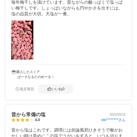
毎年梅干しを漬けています。昔ながらの酸っぱくて塩っぱ
い梅干しです。しょっぱいながらも円やかさを出すには、
塩の品質が大切。天塩が一番。
購入したストア
ぱーそなるたのめーる
違反報告
いいね
0
昔から常備の塩
2022/02/11
otv********
さん
4.0
昔から塩はこれです。調理には勿論風邪ひきそうで喉がお
かしい時は早めにこの塩でうがいをすると、いつも治りま