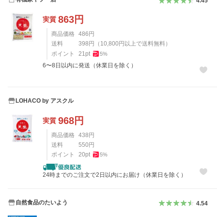
4.45
863
円
実質
商品価格
486
円
送料
398
円
（
10,800
円以上で送料無料）
ポイント
21
pt
5
%
6〜8日以内に発送（休業日を除く）
LOHACO by アスクル
968
円
実質
商品価格
438
円
送料
550
円
ポイント
20
pt
5
%
24時までのご注文で2日以内にお届け（休業日を除く）
自然食品のたいよう
4.54