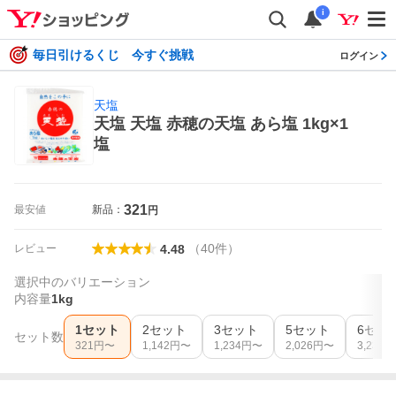
i
毎日引けるくじ 今すぐ挑戦
ログイン
天塩
天塩 天塩 赤穂の天塩 あら塩 1kg×1
塩
321
最安値
新品：
円
（
40
件
）
レビュー
4.48
選択中のバリエーション
内容量
1kg
1セット
2セット
3セット
5セット
6セッ
セット数
321
円〜
1,142
円〜
1,234
円〜
2,026
円〜
3,236
円