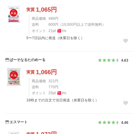
1,065
円
実質
商品価格
486
円
送料
600
円
（
10,000
円以上で送料無料）
ポイント
21
pt
5
%
5〜7日以内に発送（休業日を除く）
ぱーそなるたのめーる
4.63
1,066
円
実質
商品価格
321
円
送料
770
円
ポイント
25
pt
9
%
16時までの注文で当日発送（休業日を除く）
エスマート
4.46