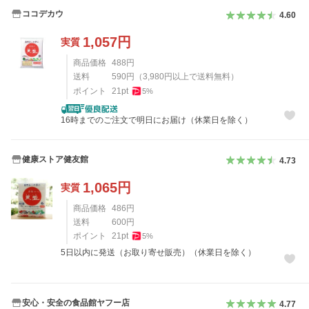
ココデカウ
4.60
1,057
円
実質
商品価格
488
円
送料
590
円
（
3,980
円以上で送料無料）
ポイント
21
pt
5
%
16時までのご注文で明日にお届け（休業日を除く）
健康ストア健友館
4.73
1,065
円
実質
商品価格
486
円
送料
600
円
ポイント
21
pt
5
%
5日以内に発送（お取り寄せ販売）（休業日を除く）
安心・安全の食品館ヤフー店
4.77