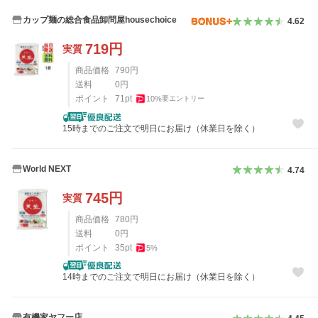
カップ麺の総合食品卸問屋housechoice
4.62
719
円
実質
商品価格
790
円
送料
0
円
ポイント
71
pt
10
%
要エントリー
15時までのご注文で明日にお届け（休業日を除く）
World NEXT
4.74
745
円
実質
商品価格
780
円
送料
0
円
ポイント
35
pt
5
%
14時までのご注文で明日にお届け（休業日を除く）
有機家ヤフー店