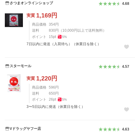
さつまオンラインショップ
4.68
1,169
円
実質
商品価格
354
円
送料
830
円
（
10,000
円以上で送料無料）
ポイント
15
pt
5
%
7日以内に発送（入荷待ち）（休業日を除く）
スターモール
4.57
1,220
円
実質
商品価格
596
円
送料
650
円
ポイント
26
pt
5
%
3〜5日以内に発送（休業日を除く）
Vドラッグヤフー店
4.63