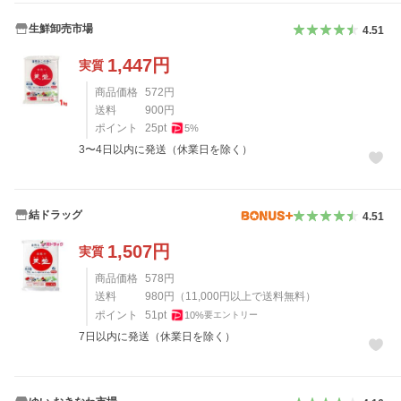
生鮮卸売市場
4.51
1,447
円
実質
商品価格
572
円
送料
900
円
ポイント
25
pt
5
%
3〜4日以内に発送（休業日を除く）
結ドラッグ
4.51
1,507
円
実質
商品価格
578
円
送料
980
円
（
11,000
円以上で送料無料）
ポイント
51
pt
10
%
要エントリー
7日以内に発送（休業日を除く）