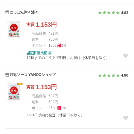
にっぽん津々浦々
4.83
1,153
円
実質
商品価格
421
円
送料
750
円
ポイント
18
pt
5
%
14時までのご注文で明日にお届け（休業日を除く）
月兎ソース YAHOOショップ
4.80
1,153
円
実質
商品価格
587
円
送料
592
円
ポイント
26
pt
5
%
2〜3日以内に発送（休業日を除く）