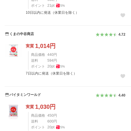
ポイント
21
pt
5
%
10日以内に発送（休業日を除く）
くまの中谷商店
4.72
1,014
円
実質
商品価格
440
円
送料
594
円
ポイント
20
pt
5
%
7日以内に発送（休業日を除く）
バイタミンワールド
4.40
1,030
円
実質
商品価格
450
円
送料
600
円
ポイント
20
pt
5
%