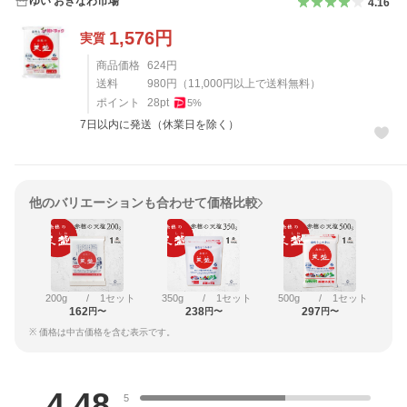
ゆい おきなわ市場
4.16
1,576
円
実質
商品価格
624
円
送料
980
円
（
11,000
円以上で送料無料）
ポイント
28
pt
5
%
7日以内に発送（休業日を除く）
他のバリエーションも合わせて価格比較
200g
/
1セット
350g
/
1セット
500g
/
1セット
162
238
297
円〜
円〜
円〜
※ 価格は中古価格を含む表示です。
レビュー
4.48
5