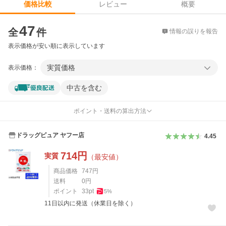
レビュー
概要
価格比較
価格比較
47
全
件
情報の誤りを報告
表示価格が安い順に表示しています
実質価格
表示価格：
中古を含む
ポイント・送料の算出方法
ドラッグピュア ヤフー店
4.45
714
円
実質
（最安値）
商品価格
747
円
送料
0
円
ポイント
33
pt
5
%
11日以内に発送（休業日を除く）