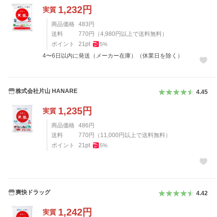
1,232
円
実質
商品価格
483
円
送料
770
円
（
4,980
円以上で送料無料）
ポイント
21
pt
5
%
4〜6日以内に発送（メーカー在庫）（休業日を除く）
株式会社片山 HANARE
4.45
1,235
円
実質
商品価格
486
円
送料
770
円
（
11,000
円以上で送料無料）
ポイント
21
pt
5
%
爽快ドラッグ
4.42
1,242
円
実質