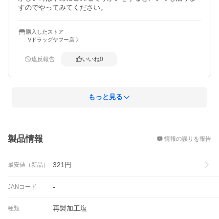
すのでやってみてください。
購入したストア
Vドラッグヤフー店
違反報告
いいね
0
もっと見る
概要
製品情報
情報の誤りを報告
321
円
最安値（新品）
-
JANコード
再製加工塩
種類