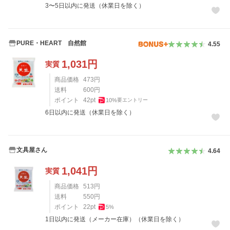
3〜5日以内に発送（休業日を除く）
PURE・HEART 自然館
4.55
1,031
円
実質
商品価格
473
円
送料
600
円
ポイント
42
pt
10
%
要エントリー
6日以内に発送（休業日を除く）
文具屋さん
4.64
1,041
円
実質
商品価格
513
円
送料
550
円
ポイント
22
pt
5
%
1日以内に発送（メーカー在庫）（休業日を除く）