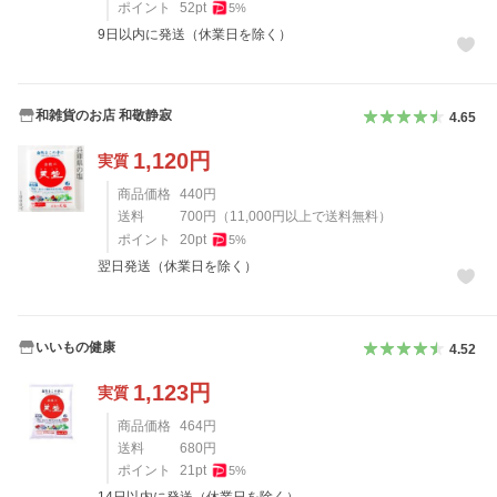
ポイント
52
pt
5
%
9日以内に発送（休業日を除く）
和雑貨のお店 和敬静寂
4.65
1,120
円
実質
商品価格
440
円
送料
700
円
（
11,000
円以上で送料無料）
ポイント
20
pt
5
%
翌日発送（休業日を除く）
いいもの健康
4.52
1,123
円
実質
商品価格
464
円
送料
680
円
ポイント
21
pt
5
%
14日以内に発送（休業日を除く）