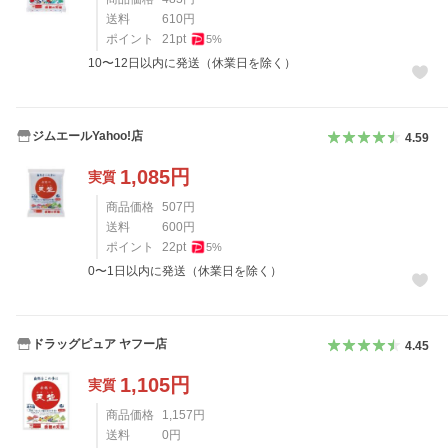
送料
610
円
ポイント
21
pt
5
%
10〜12日以内に発送（休業日を除く）
ジムエールYahoo!店
4.59
1,085
円
実質
商品価格
507
円
送料
600
円
ポイント
22
pt
5
%
0〜1日以内に発送（休業日を除く）
ドラッグピュア ヤフー店
4.45
1,105
円
実質
商品価格
1,157
円
送料
0
円