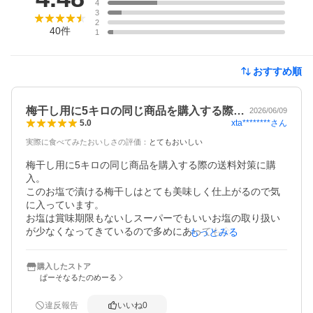
4
3
2
40
件
1
おすすめ順
梅干し用に5キロの同じ商品を購入する際…
2026/06/09
xta********
さん
5.0
実際に食べてみたおいしさの評価
：
とてもおいしい
梅干し用に5キロの同じ商品を購入する際の送料対策に購
入。

このお塩で漬ける梅干しはとても美味しく仕上がるので気
に入っています。

お塩は賞味期限もないしスーパーでもいいお塩の取り扱い
が少なくなってきているので多めにあっても全然困らな
もっとみる
い。

身体に優しくて美味しいお塩は貴重な存在。

購入したストア
食塩は沢山売ってるけど。
ぱーそなるたのめーる
違反報告
いいね
0