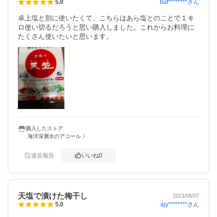
but********
さん
5.0
卓上塩と別に使いたくて、こちらはあら塩とのことで１キ
ロ使い切るだろうと思い購入しました。これからお料理に
たくさん使いたいと思います。
購入したストア
海洋深層水のアコール
違反報告
いいね
0
天塩で漬けた梅干し
2021/08/07
ajy********
さん
5.0