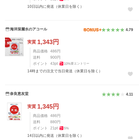
10日以内に発送（休業日を除く）
海洋深層水のアコール
4.79
1,343
円
実質
商品価格
486
円
送料
900
円
ポイント
43
pt
10
%
要エントリー
14時までの注文で当日発送（休業日を除く）
奈良恵友堂
4.11
1,345
円
実質
商品価格
486
円
送料
880
円
ポイント
21
pt
5
%
14日以内に発送（休業日を除く）