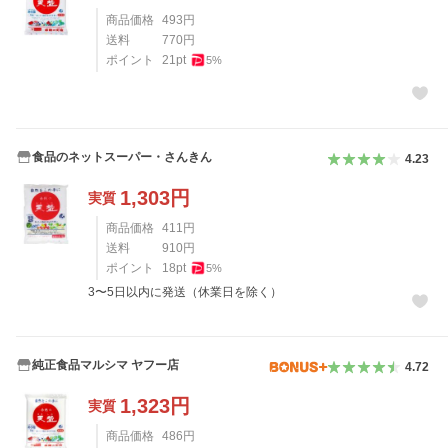
商品価格
493
円
送料
770
円
ポイント
21
pt
5
%
食品のネットスーパー・さんきん
4.23
1,303
円
実質
商品価格
411
円
送料
910
円
ポイント
18
pt
5
%
3〜5日以内に発送（休業日を除く）
純正食品マルシマ ヤフー店
4.72
1,323
円
実質
商品価格
486
円