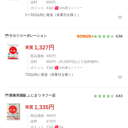
送料
880
円
ポイント
43
pt
10
%
要エントリー
1〜3日以内に発送（休業日を除く）
サカツコーポレーション
4.56
1,327
円
実質
商品価格
490
円
送料
880
円
（
30,000
円以上で送料無料）
ポイント
43
pt
10
%
要エントリー
7日以内に発送（休業日を除く）
業務用酒販 ふじまつ ヤフー店
4.63
1,335
円
実質
商品価格
486
円
送料
870
円
ポイント
21
pt
5
%