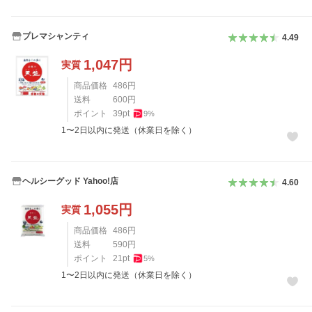
プレマシャンティ
4.49
1,047
円
実質
商品価格
486
円
送料
600
円
ポイント
39
pt
9
%
1〜2日以内に発送（休業日を除く）
ヘルシーグッド Yahoo!店
4.60
1,055
円
実質
商品価格
486
円
送料
590
円
ポイント
21
pt
5
%
1〜2日以内に発送（休業日を除く）