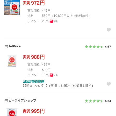
972
円
実質
商品価格
442
円
送料
550
円
（
10,800
円以上で送料無料）
ポイント
20
pt
5
%
JetPrice
4.67
988
円
実質
商品価格
416
円
送料
590
円
ポイント
18
pt
5
%
16時までのご注文で明日にお届け（休業日を除く）
ビーライフショップ
4.54
995
円
実質