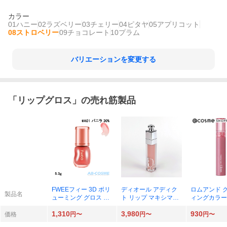
カラー
01ハニー
02ラズベリー
03チェリー
04ピタヤ
05アプリコット
08ストロベリー
09チョコレート
10プラム
バリエーションを変更する
「
リップグロス
」の売れ筋製品
FWEEフィー 3D ボリ
ディオール アディク
ロムアンド 
製品名
ューミング グロス 5.3
ト リップ マキシマイ
ィングカラー
g A01 バニラ30%
ザー 6ml（001 ピン
g 04 グレ
1,310
3,980
930
ク）
イ
価格
円〜
円〜
円〜