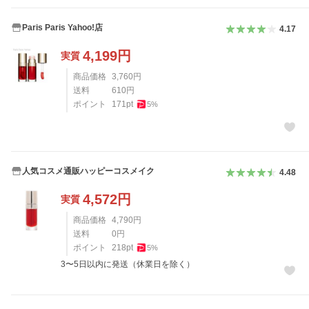
Paris Paris Yahoo!店
4.17
4,199
円
実質
商品価格
3,760
円
送料
610
円
ポイント
171
pt
5
%
人気コスメ通販ハッピーコスメイク
4.48
4,572
円
実質
商品価格
4,790
円
送料
0
円
ポイント
218
pt
5
%
3〜5日以内に発送（休業日を除く）