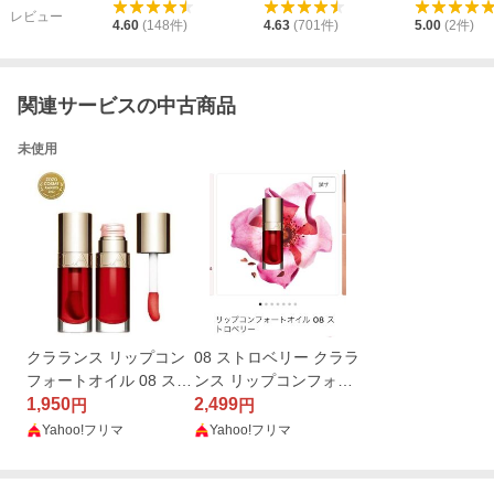
レビュー
4.60
(
148
件)
4.63
(
701
件)
5.00
(
2
件)
関連サービスの中古商品
未使用
クラランス リップコン
08 ストロベリー クララ
フォートオイル 08 スト
ンス リップコンフォー
ロベリー 試し塗りのみ
1,950
トオイル CLARINS リッ
2,499
円
円
ほぼ新品☆
プグロス
Yahoo!フリマ
Yahoo!フリマ