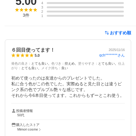
5.00
4
3
2
3
件
1
おすすめ順
６回目使ってます！
2025/11/16
qch********
さん
5.0
発色の良さ
：
とても良い
色づき
：
控えめ
塗りやすさ
：
とても良い
仕上
がり
：
とても良い
メイク持ち
：
良い
初めて使ったのは友達からのプレゼントでした。

私に合う色がこの色でした。実際ぬると見た目とは違うピ
ンク系の色でプルプル艶々な感じです。

それから今6本目使ってます。これからもずーとこれ使う。
投稿者情報
50代
購入したストア
Mimori cosme