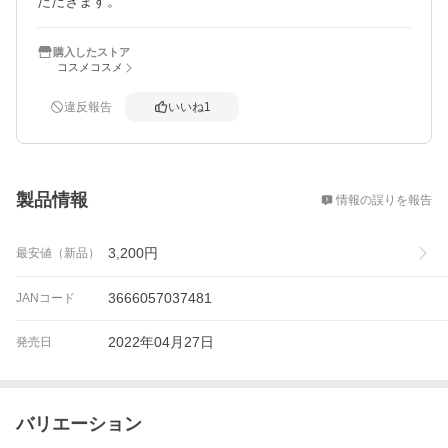
購入したストア
コスメコスメ
違反報告
いいね
1
概要
製品情報
情報の誤りを報告
3,200
円
最安値（新品）
3666057037481
JANコード
2022年04月27日
発売日
バリエーション