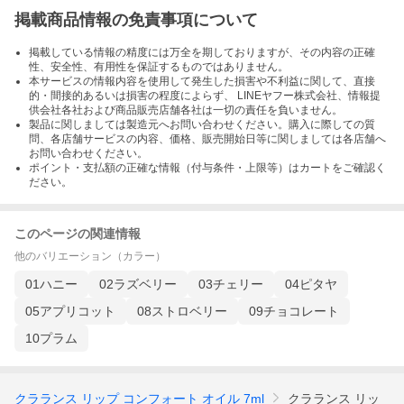
掲載商品情報の免責事項について
掲載している情報の精度には万全を期しておりますが、その内容の正確
性、安全性、有用性を保証するものではありません。
本サービスの情報内容を使用して発生した損害や不利益に関して、直接
的・間接的あるいは損害の程度によらず、 LINEヤフー株式会社、情報提
供会社各社および商品販売店舗各社は一切の責任を負いません。
製品に関しましては製造元へお問い合わせください。購入に際しての質
問、各店舗サービスの内容、価格、販売開始日等に関しましては各店舗へ
お問い合わせください。
ポイント・支払額の正確な情報（付与条件・上限等）はカートをご確認く
ださい。
このページの関連情報
他のバリエーション（カラー）
01ハニー
02ラズベリー
03チェリー
04ピタヤ
05アプリコット
08ストロベリー
09チョコレート
10プラム
クラランス リップ コンフォート オイル 7ml
クラランス リッ