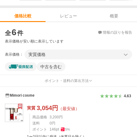
レビュー
概要
価格比較
価格比較
6
全
件
情報の誤りを報告
表示価格が安い順に表示しています
実質価格
表示価格：
中古を含む
ポイント・送料の算出方法
Mimori cosme
4.63
3,054
円
実質
（最安値）
商品価格
3,200
円
送料
0
円
ポイント
146
pt
5
%
1〜2日以内に発送（休業日を除く）