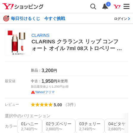
i
毎日引けるくじ 今すぐ挑戦
ログイン
CLARINS
CLARINS クラランス リップ コンフ
ォート オイル 7ml 08ストロベリー リ
ップグロス
3,200
新品：
円
1,950
最安値
中古：
未使用
円
新品最安値より
1,250
円お得
Yahoo!フリマ
（
3
件
）
レビュー
5.00
選択中のバリエーション
01ハニー
02ラズベリー
03チェリー
04ピタヤ
カラー
2,740
円〜
2,880
円〜
2,749
円〜
2,680
円〜