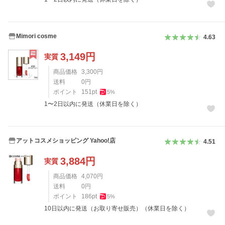
Mimori cosme
4.63
3,149
円
実質
商品価格
3,300
円
送料
0
円
ポイント
151
pt
5
%
1〜2日以内に発送（休業日を除く）
アットコスメショッピング Yahoo!店
4.51
3,884
円
実質
商品価格
4,070
円
送料
0
円
ポイント
186
pt
5
%
10日以内に発送（お取り寄せ販売）（休業日を除く）