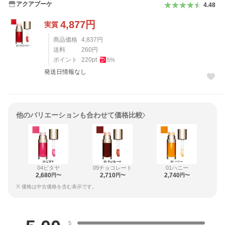
アクアブーケ
4.48
4,877
円
実質
商品価格
4,837
円
送料
260
円
ポイント
220
pt
5
%
発送日情報なし
他のバリエーションも合わせて価格比較
04ピタヤ
09チョコレート
01ハニー
2,680
2,710
2,740
円〜
円〜
円〜
※ 価格は中古価格を含む表示です。
レビュー
5