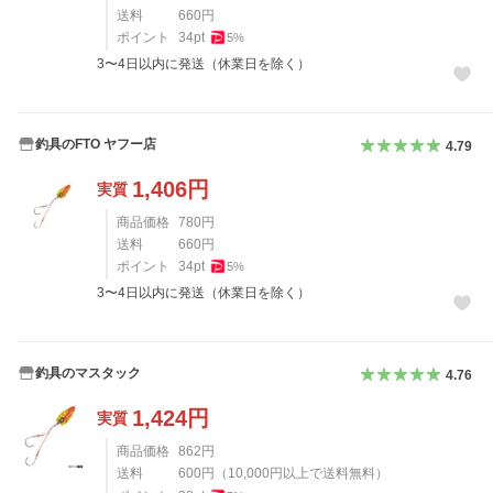
送料
660
円
ポイント
34
pt
5
%
3〜4日以内に発送（休業日を除く）
釣具のFTO ヤフー店
4.79
1,406
円
実質
商品価格
780
円
送料
660
円
ポイント
34
pt
5
%
3〜4日以内に発送（休業日を除く）
釣具のマスタック
4.76
1,424
円
実質
商品価格
862
円
送料
600
円
（
10,000
円以上で送料無料）