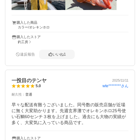
購入した商品
カラー/オレキンホロ
購入したストア
釣工房
違反報告
いいね
1
一投目のテンヤ
2025/11/11
wte********
さん
5.0
耐久性
：
普通
早々な配送有難うございました。同号数の販売店舗が近場
に無く大変助かります。先週玄界灘でオレキンホロ25号使
い石鯛60センチ３枚を上げました。過去にも大物の実績が
多く、大変気に入っている商品です。
購入したストア