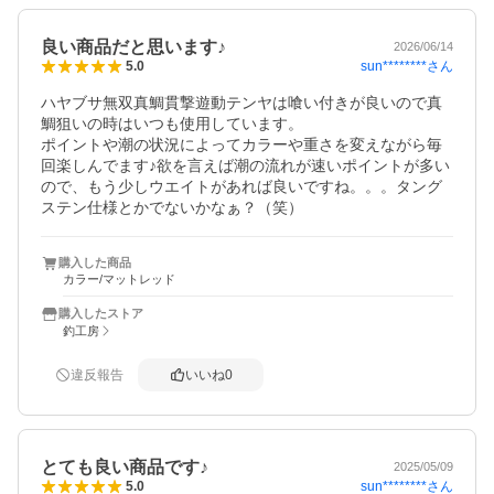
良い商品だと思います♪
2026/06/14
sun********
さん
5.0
ハヤブサ無双真鯛貫撃遊動テンヤは喰い付きが良いので真
鯛狙いの時はいつも使用しています。

ポイントや潮の状況によってカラーや重さを変えながら毎
回楽しんでます♪欲を言えば潮の流れが速いポイントが多い
ので、もう少しウエイトがあれば良いですね。。。タング
購入した商品
カラー/マットレッド
購入したストア
釣工房
違反報告
いいね
0
とても良い商品です♪
2025/05/09
sun********
さん
5.0