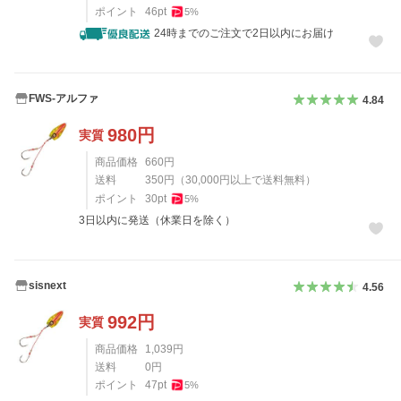
ポイント
46
pt
5
%
24時までのご注文で2日以内にお届け
FWS-アルファ
4.84
980
円
実質
商品価格
660
円
送料
350
円
（
30,000
円以上で送料無料）
ポイント
30
pt
5
%
3日以内に発送（休業日を除く）
sisnext
4.56
992
円
実質
商品価格
1,039
円
送料
0
円
ポイント
47
pt
5
%