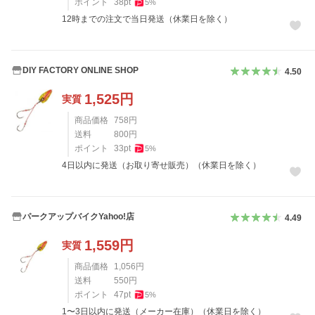
ポイント
38
pt
5
%
12時までの注文で当日発送（休業日を除く）
DIY FACTORY ONLINE SHOP
4.50
1,525
円
実質
商品価格
758
円
送料
800
円
ポイント
33
pt
5
%
4日以内に発送（お取り寄せ販売）（休業日を除く）
パークアップバイクYahoo!店
4.49
1,559
円
実質
商品価格
1,056
円
送料
550
円
ポイント
47
pt
5
%
1〜3日以内に発送（メーカー在庫）（休業日を除く）