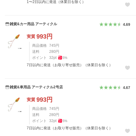
1〜2日以内に発送（休業日を除く）
雑貨&カー用品 アーティクル
4.69
993
円
実質
商品価格
745
円
送料
280
円
ポイント
32
pt
5
%
7日以内に発送（お取り寄せ販売）（休業日を除く）
雑貨&車用品 アーティクル2号店
4.67
993
円
実質
商品価格
745
円
送料
280
円
ポイント
32
pt
5
%
7日以内に発送（お取り寄せ販売）（休業日を除く）