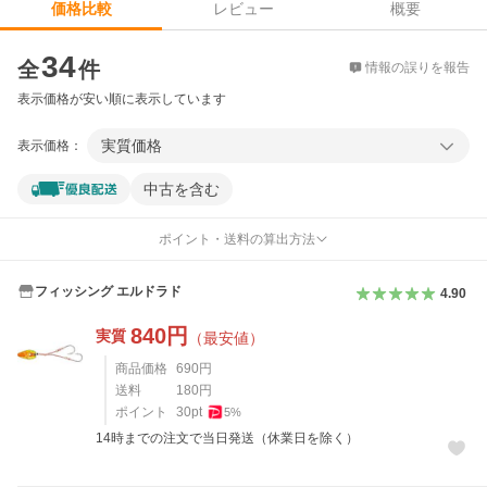
レビュー
概要
価格比較
価格比較
34
全
件
情報の誤りを報告
表示価格が安い順に表示しています
実質価格
表示価格：
中古を含む
ポイント・送料の算出方法
フィッシング エルドラド
4.90
840
円
実質
（最安値）
商品価格
690
円
送料
180
円
ポイント
30
pt
5
%
14時までの注文で当日発送（休業日を除く）