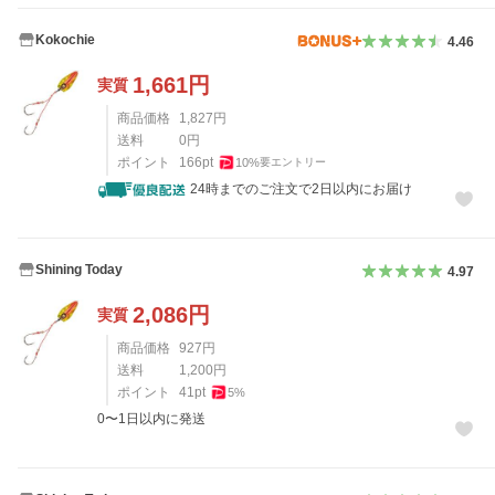
Kokochie
4.46
1,661
円
実質
商品価格
1,827
円
送料
0
円
ポイント
166
pt
10
%
要エントリー
24時までのご注文で2日以内にお届け
Shining Today
4.97
2,086
円
実質
商品価格
927
円
送料
1,200
円
ポイント
41
pt
5
%
0〜1日以内に発送