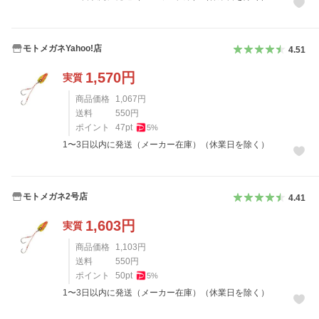
モトメガネYahoo!店
4.51
1,570
円
実質
商品価格
1,067
円
送料
550
円
ポイント
47
pt
5
%
1〜3日以内に発送（メーカー在庫）（休業日を除く）
モトメガネ2号店
4.41
1,603
円
実質
商品価格
1,103
円
送料
550
円
ポイント
50
pt
5
%
1〜3日以内に発送（メーカー在庫）（休業日を除く）