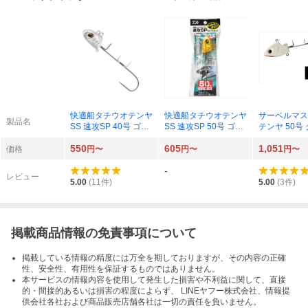
快適船タチウオテンヤ
快適船タチウオテンヤ
サーベルマス
製品名
SS 速攻SP 40号 ゴー
SS 速攻SP 50号 ゴー
テンヤ 50号
ジャスシルバー
ジャスゴールド
550
605
1,051
価格
円〜
円〜
円〜
-
レビュー
5.00
(
11
件)
5.00
(
3
件)
掲載商品情報の免責事項について
掲載している情報の精度には万全を期しておりますが、その内容の正確
性、安全性、有用性を保証するものではありません。
本サービスの情報内容を使用して発生した損害や不利益に関して、直接
的・間接的あるいは損害の程度によらず、 LINEヤフー株式会社、情報提
供会社各社および商品販売店舗各社は一切の責任を負いません。