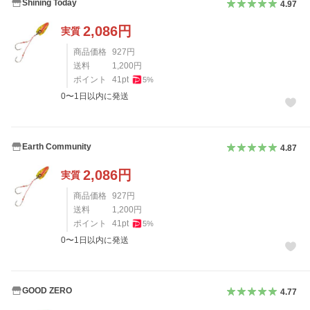
Shining Today
4.97
2,086
円
実質
商品価格
927
円
送料
1,200
円
ポイント
41
pt
5
%
0〜1日以内に発送
Earth Community
4.87
2,086
円
実質
商品価格
927
円
送料
1,200
円
ポイント
41
pt
5
%
0〜1日以内に発送
GOOD ZERO
4.77