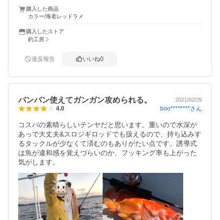
購入した商品
カラー/海老レッドラメ
購入したストア
釣工房
違反報告
いいね
0
バンバン使えてガンガン攻められる。
2021/02/25
boo********
さん
4.0
コスパの素晴らしいテンヤだと思います。重いので水深が
あっで大丈夫&スロジギロッドでも扱えるので、持ち込みす
るタックルが少なくて済むのもありがたい点です。誘導式
は魚が違和感を覚えづらいのか、フッキング率も上がった
気がします。