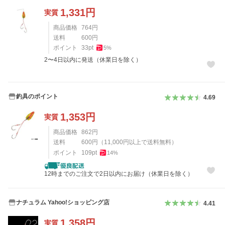
1,331
円
実質
商品価格
764
円
送料
600
円
ポイント
33
pt
5
%
2〜4日以内に発送（休業日を除く）
釣具のポイント
4.69
1,353
円
実質
商品価格
862
円
送料
600
円
（
11,000
円以上で送料無料）
ポイント
109
pt
14
%
12時までのご注文で2日以内にお届け（休業日を除く）
ナチュラム Yahoo!ショッピング店
4.41
1,358
円
実質