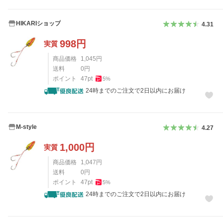
HIKARIショップ
4.31
998
円
実質
商品価格
1,045
円
送料
0
円
ポイント
47
pt
5
%
24時までのご注文で2日以内にお届け
M-style
4.27
1,000
円
実質
商品価格
1,047
円
送料
0
円
ポイント
47
pt
5
%
24時までのご注文で2日以内にお届け