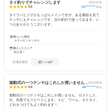
タイ釣りでチャレンジします
2022/11/10
cdc********
さん
5.0
タイラバとジグがもっぱらメインですが、ある番組を見て
テンヤにもチャレンジです。次の釣行で使ってみます。い
つもありがとうございます。
購入した商品
カラー/ピンキンホロ
購入したストア
釣工房
違反報告
いいね
0
遊動式の一つテンヤはこれしか買いません…
2021/08/15
sta********
さん
5.0
遊動式の一つテンヤはこれしか買いません。ロストした
分、何度でもリピートします。エビ、ワーム、ネクタイ、
どれをつけてもよく釣れます！