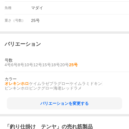
マダイ
魚種
25号
重さ（号数）
バリエーション
号数
4号
6号
8号
10号
12号
15号
18号
20号
25号
カラー
オレキンホロ
ケイムラゼブラグロー
ケイムラミドキン
ピンキンホロ
ピンクグロー
海老レッドラメ
バリエーションを変更する
「
釣り仕掛け テンヤ
」の売れ筋製品