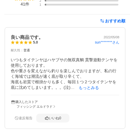
2
41
件
1
おすすめ順
良い商品です。
2022/05/08
sun********
さん
5.0
耐久性
：
普通
いつもタイテンヤはハヤブサの無双真鯛 貫撃遊動テンヤを
使用しております。

色や重さを変えながら釣りを楽しんでおりますが、私の行
く海域では潮流が速く底が取り辛くて、

海底も岩質で根掛かりも多く、毎回１つ２つタイテンヤを
底に沈めてしまいます。。。(泣)

もっとみる
２０号や２５号の赤系・オレンジ系はネットでもGETし難
いと思うのは私だけでしょうか？(汗)
購入したストア
フィッシング エルドラド
違反報告
いいね
0