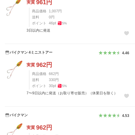
961
円
実質
商品価格
1,007
円
送料
0
円
ポイント
46
pt
5
%
3日以内に発送
バイクマン 4ミニストアー
4.46
962
円
実質
商品価格
662
円
送料
330
円
ポイント
30
pt
5
%
7〜9日以内に発送（お取り寄せ販売）（休業日を除く）
バイクマン
4.53
962
円
実質