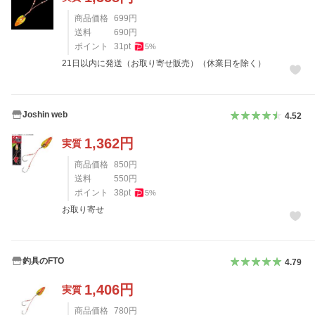
商品価格
699
円
送料
690
円
ポイント
31
pt
5
%
21日以内に発送（お取り寄せ販売）（休業日を除く）
Joshin web
4.52
1,362
円
実質
商品価格
850
円
送料
550
円
ポイント
38
pt
5
%
お取り寄せ
釣具のFTO
4.79
1,406
円
実質
商品価格
780
円