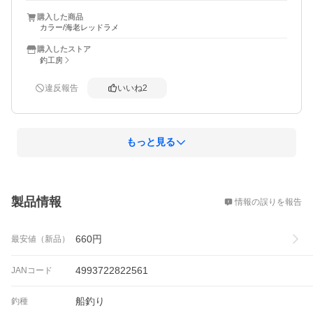
購入した商品
カラー/海老レッドラメ
購入したストア
釣工房
違反報告
いいね
2
もっと見る
概要
製品情報
情報の誤りを報告
660
円
最安値（新品）
4993722822561
JANコード
船釣り
釣種