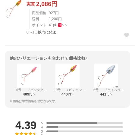
2,086
円
実質
商品価格
927
円
送料
1,200
円
ポイント
41
pt
5
%
0〜1日以内に発送
他のバリエーションも合わせて価格比較
6号
/
ピンクグロー
10号
/
ピンキンホロ
6号
/
ケイムラゼブラグロー
409
440
441
円〜
円〜
円〜
※ 価格は中古価格を含む表示です。
レビュー
4.39
5
4
3