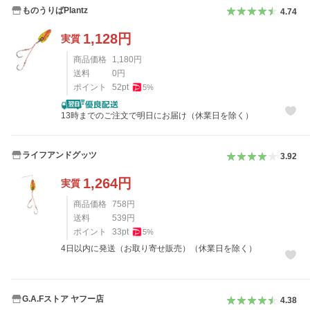
ものうりばPlantz
4.74
1,128
円
実質
商品価格
1,180
円
送料
0
円
ポイント
52
pt
5
%
13時までのご注文で明日にお届け（休業日を除く）
ライフアンドグッツ
3.92
1,264
円
実質
商品価格
758
円
送料
539
円
ポイント
33
pt
5
%
4日以内に発送（お取り寄せ販売）（休業日を除く）
G.A.Fストア ヤフー店
4.38