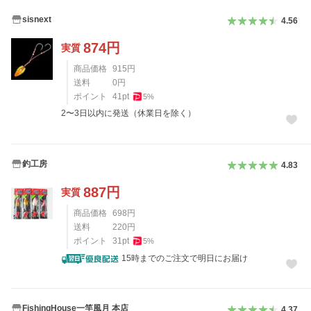
sisnext
4.56
874
円
実質
商品価格
915
円
送料
0
円
ポイント
41
pt
5
%
2〜3日以内に発送（休業日を除く）
釣工房
4.83
887
円
実質
商品価格
698
円
送料
220
円
ポイント
31
pt
5
%
15時までのご注文で明日にお届け
FishingHouse一竿風月 本店
4.37