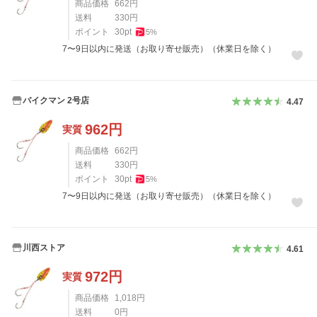
商品価格
662
円
送料
330
円
ポイント
30
pt
5
%
7〜9日以内に発送（お取り寄せ販売）（休業日を除く）
バイクマン 2号店
4.47
962
円
実質
商品価格
662
円
送料
330
円
ポイント
30
pt
5
%
7〜9日以内に発送（お取り寄せ販売）（休業日を除く）
川西ストア
4.61
972
円
実質
商品価格
1,018
円
送料
0
円