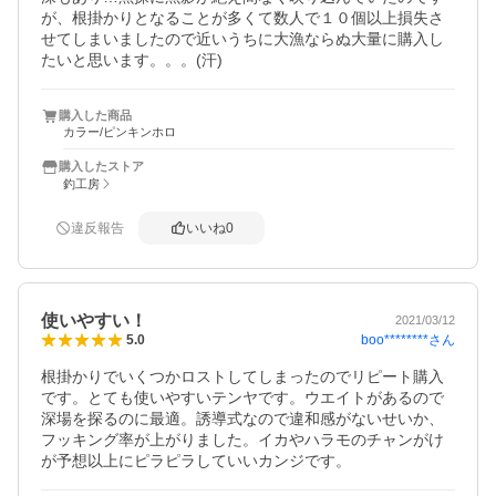
が、根掛かりとなることが多くて数人で１０個以上損失さ
せてしまいましたので近いうちに大漁ならぬ大量に購入し
たいと思います。。。(汗)
購入した商品
カラー/ピンキンホロ
購入したストア
釣工房
違反報告
いいね
0
使いやすい！
2021/03/12
boo********
さん
5.0
根掛かりでいくつかロストしてしまったのでリピート購入
です。とても使いやすいテンヤです。ウエイトがあるので
深場を探るのに最適。誘導式なので違和感がないせいか、
フッキング率が上がりました。イカやハラモのチャンがけ
が予想以上にピラピラしていいカンジです。