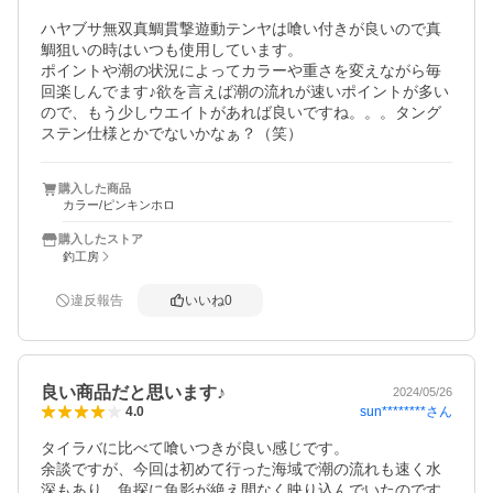
ハヤブサ無双真鯛貫撃遊動テンヤは喰い付きが良いので真
鯛狙いの時はいつも使用しています。

ポイントや潮の状況によってカラーや重さを変えながら毎
回楽しんでます♪欲を言えば潮の流れが速いポイントが多い
ので、もう少しウエイトがあれば良いですね。。。タング
購入した商品
カラー/ピンキンホロ
購入したストア
釣工房
違反報告
いいね
0
良い商品だと思います♪
2024/05/26
sun********
さん
4.0
タイラバに比べて喰いつきが良い感じです。

余談ですが、今回は初めて行った海域で潮の流れも速く水
深もあり…魚探に魚影が絶え間なく映り込んでいたのです