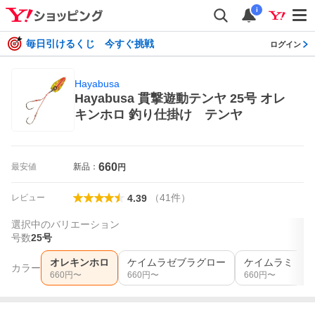
i
毎日引けるくじ 今すぐ挑戦
ログイン
Hayabusa
Hayabusa 貫撃遊動テンヤ 25号 オレ
キンホロ 釣り仕掛け テンヤ
660
最安値
新品：
円
（
41
件
）
レビュー
4.39
選択中のバリエーション
号数
25号
オレキンホロ
ケイムラゼブラグロー
ケイムラミドキ
カラー
660
円〜
660
円〜
660
円〜