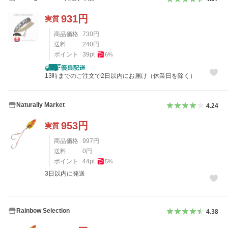
931
円
実質
商品価格
730
円
送料
240
円
ポイント
39
pt
6
%
13時までのご注文で2日以内にお届け（休業日を除く）
Naturally Market
4.24
953
円
実質
商品価格
997
円
送料
0
円
ポイント
44
pt
5
%
3日以内に発送
Rainbow Selection
4.38