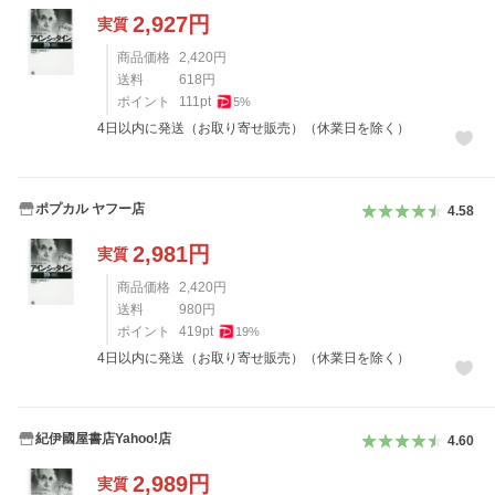
2,927
円
実質
商品価格
2,420
円
送料
618
円
ポイント
111
pt
5
%
4日以内に発送（お取り寄せ販売）（休業日を除く）
ポプカル ヤフー店
4.58
2,981
円
実質
商品価格
2,420
円
送料
980
円
ポイント
419
pt
19
%
4日以内に発送（お取り寄せ販売）（休業日を除く）
紀伊國屋書店Yahoo!店
4.60
2,989
円
実質