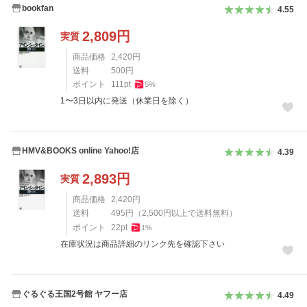
bookfan
4.55
2,809
円
実質
商品価格
2,420
円
送料
500
円
ポイント
111
pt
5
%
1〜3日以内に発送（休業日を除く）
HMV&BOOKS online Yahoo!店
4.39
2,893
円
実質
商品価格
2,420
円
送料
495
円
（
2,500
円以上で送料無料）
ポイント
22
pt
1
%
在庫状況は商品詳細のリンク先を確認下さい
ぐるぐる王国2号館 ヤフー店
4.49