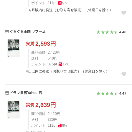
ポイント
111
pt
5
%
1ヵ月以内に発送（お取り寄せ販売）（休業日を除く）
ぐるぐる王国 ヤフー店
4.48
2,593
円
実質
商品価格
2,420
円
送料
548
円
ポイント
375
pt
17
%
4日以内に発送（お取り寄せ販売）（休業日を除く）
ドラマ書房Yahoo!店
4.47
2,639
円
実質
商品価格
2,420
円
送料
330
円
ポイント
111
pt
5
%