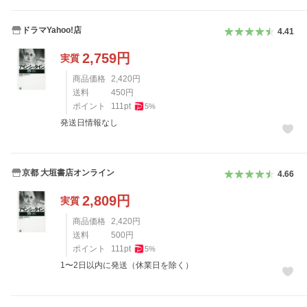
ドラマYahoo!店
4.41
2,759
円
実質
商品価格
2,420
円
送料
450
円
ポイント
111
pt
5
%
発送日情報なし
京都 大垣書店オンライン
4.66
2,809
円
実質
商品価格
2,420
円
送料
500
円
ポイント
111
pt
5
%
1〜2日以内に発送（休業日を除く）