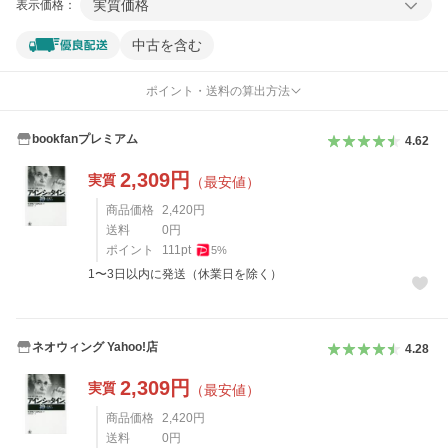
実質価格
表示価格：
中古を含む
ポイント・送料の算出方法
bookfanプレミアム
4.62
2,309
円
実質
（最安値）
商品価格
2,420
円
送料
0
円
ポイント
111
pt
5
%
1〜3日以内に発送（休業日を除く）
ネオウィング Yahoo!店
4.28
2,309
円
実質
（最安値）
商品価格
2,420
円
送料
0
円