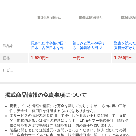
隠された十字架の国・
苦しみと悪を神学す
聖書を読ん
製品名
日本 古代日本を作っ
る 神義論入門 Ｍ．
夏目漱石から
た渡来人と原始キリス
Ｓ．Ｍ．スコット／
六まで 鈴木
1,980
ー
1,760
ト教 新装版 ケン・
著 加納和寛／訳
価格
円〜
円〜
円〜
ジョセフＳｒ．／著
-
-
-
ケン・ジョセフＪｒ．
レビュー
／著
掲載商品情報の免責事項について
掲載している情報の精度には万全を期しておりますが、その内容の正確
性、安全性、有用性を保証するものではありません。
本サービスの情報内容を使用して発生した損害や不利益に関して、直接
的・間接的あるいは損害の程度によらず、 LINEヤフー株式会社、情報提
供会社各社および商品販売店舗各社は一切の責任を負いません。
製品に関しましては製造元へお問い合わせください。購入に際しての質
問、各店舗サービスの内容、価格、販売開始日等に関しましては各店舗へ