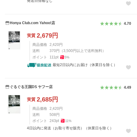
発送日情報なし
Honya Club.com Yahoo!店
4.70
2,679
円
実質
商品価格
2,420
円
送料
370
円
（
3,500
円以上で送料無料）
ポイント
111
pt
5
%
最短2日以内にお届け（休業日を除く）
ぐるぐる王国DS ヤフー店
4.49
2,685
円
実質
商品価格
2,420
円
送料
508
円
ポイント
243
pt
11
%
4日以内に発送（お取り寄せ販売）（休業日を除く）