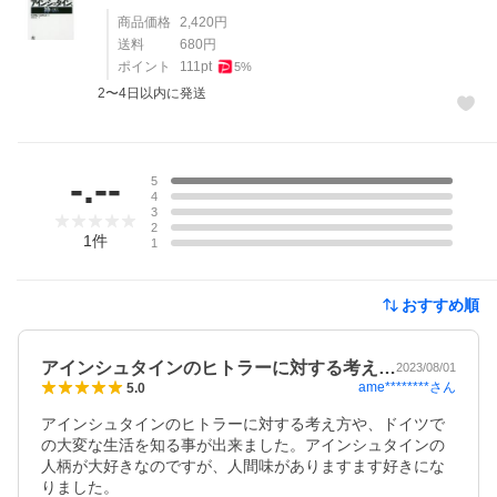
商品価格
2,420
円
送料
680
円
ポイント
111
pt
5
%
2〜4日以内に発送
レビュー
-.--
5
4
3
2
1
件
1
おすすめ順
アインシュタインのヒトラーに対する考え…
2023/08/01
ame********
さん
5.0
アインシュタインのヒトラーに対する考え方や、ドイツで
の大変な生活を知る事が出来ました。アインシュタインの
人柄が大好きなのですが、人間味がありますます好きにな
りました。