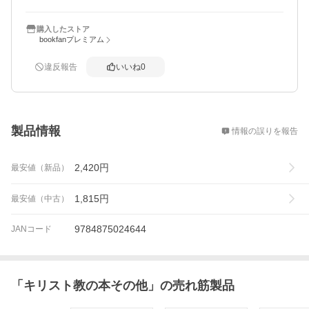
購入したストア
bookfanプレミアム
違反報告
いいね
0
概要
製品情報
情報の誤りを報告
2,420
円
最安値（新品）
1,815
円
最安値（中古）
9784875024644
JANコード
「
キリスト教の本その他
」の売れ筋製品