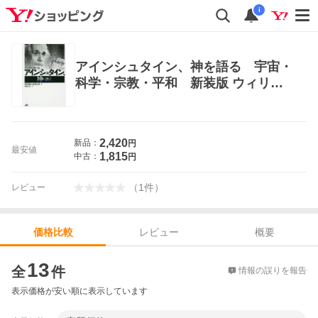
i
アインシュタイン、神を語る 宇宙・
科学・宗教・平和 新装版 ウィリア
ム・ヘルマンス／著 神保圭志／訳
キリスト教の本その他
2,420
新品：
円
最安値
1,815
中古：
円
（
1
件
）
レビュー
レビュー
概要
価格比較
価格比較
13
全
件
情報の誤りを報告
表示価格が安い順に表示しています