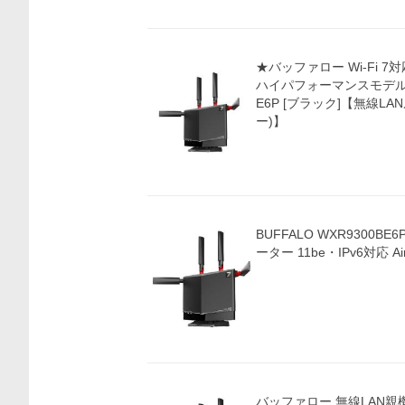
★バッファロー Wi-Fi 
ハイパフォーマンスモデル AirS
E6P [ブラック]【無線LAN
ー)】
BUFFALO WXR9300BE6P 無
ーター 11be・IPv6対応 AirS
バッファロー 無線LAN親機 ル