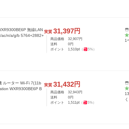
31,397
円
XR9300BE6P 無線LAN
実質
/n/a/g/b 5764+2882+
商品価格
32,907
円
1
送料
0
円
ポイント
1,510
pt
（
5
%）
31,432
円
ーター Wi-Fi 7(11b
実質
ion WXR9300BE6P B
商品価格
32,943
円
1
送料
0
円
く
ポイント
1,511
pt
（
5
%）