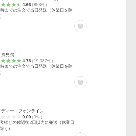
4.66
（
898
件
）
3時までの注文で当日発送（休業日を除
）
風見鶏
4.78
（
19,087
件
）
3時までの注文で当日発送（休業日を除
）
ディーエフオンライン
0.00
（
0
件
）
客様との確認後2日以内に発送（休業日
除く）