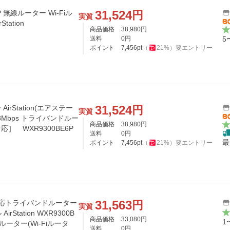
31,524
円
線ルーター Wi-Fiル
実質
tation
商品価格
38,980
円
送料
0
円
5
ポイント
7,456
pt
（
21
%）
要エントリー
31,524
円
AirStation(エアステー
実質
商品価格
38,980
円
v6対応］ WXR9300BE6P
送料
0
円
最
ポイント
7,456
pt
（
21
%）
要エントリー
31,563
円
7対応トライバンドルーター
実質
tation WXR9300B
商品価格
33,080
円
1
ルーター(Wi-Fiルータ
送料
0
円