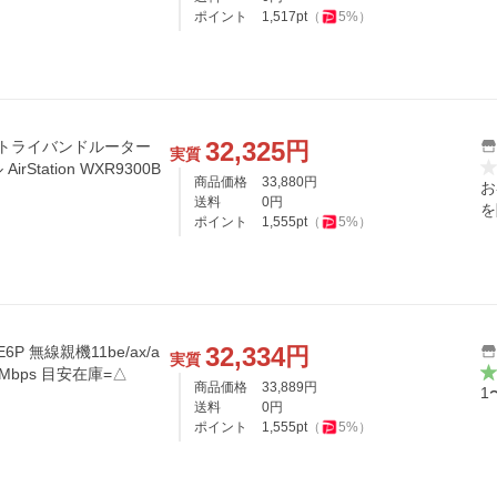
ポイント
1,517
pt
（
5
%）
32,325
円
対応トライバンドルーター
実質
tation WXR9300B
商品価格
33,880
円
お
送料
0
円
を
ポイント
1,555
pt
（
5
%）
32,334
円
P 無線親機11be/ax/a
実質
688Mbps 目安在庫=△
商品価格
33,889
円
1
送料
0
円
ポイント
1,555
pt
（
5
%）