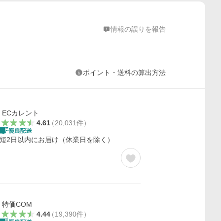
情報の誤りを報告
ポイント・送料の算出方法
ECカレント
4.61
（
20,031
件
）
短2日以内にお届け（休業日を除く）
特価COM
4.44
（
19,390
件
）