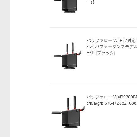
ー)】
バッファロー Wi-Fi 7
ハイパフォーマンスモデル AirS
E6P [ブラック]
バッファロー WXR9300BE6
c/n/a/g/b 5764+2882+