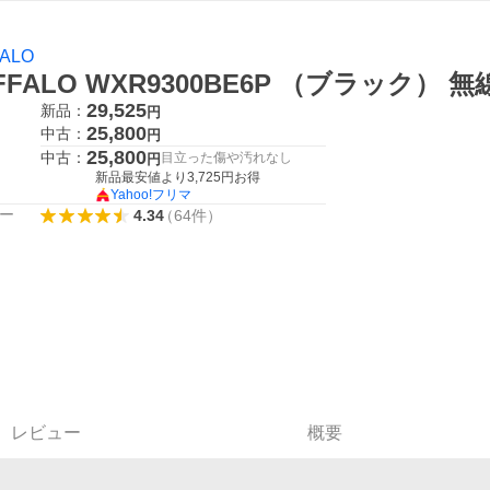
ALO
FFALO WXR9300BE6P （ブラック） 
29,525
新品：
円
25,800
中古：
円
25,800
中古：
目立った傷や汚れなし
円
新品最安値より
3,725
円お得
Yahoo!フリマ
ー
4.34
（
64
件
）
レビュー
概要