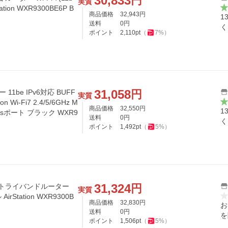
30,833
円
実質
ion WXR9300BE6P B
商品価格
32,943
円
1
送料
0
円
く
ポイント
2,110
pt
（
7
%）
31,058
円
11be IPv6対応 BUFF
実質
 Wi-Fi7 2.4/5/6GHz M
商品価格
32,550
円
1
bpsポート ブラック WXR9
送料
0
円
く
ポイント
1,492
pt
（
5
%）
31,324
円
対応トライバンドルーター
実質
tation WXR9300B
商品価格
32,830
円
お
送料
0
円
を
ポイント
1,506
pt
（
5
%）