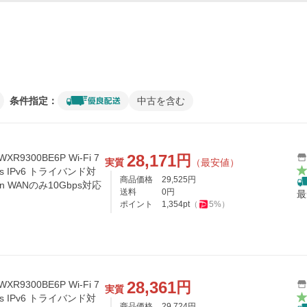
条件指定：
中古を含む
28,171
円
R9300BE6P Wi-Fi 7
実質
（最安値）
bps IPv6 トライバンド対
商品価格
29,525
円
tion WANのみ10Gbps対応
送料
0
円
最
ポイント
1,354
pt
（
5
%）
28,361
円
R9300BE6P Wi-Fi 7
実質
bps IPv6 トライバンド対
商品価格
29,724
円