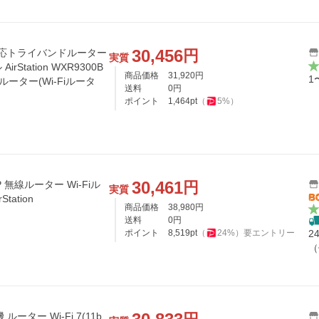
30,456
円
7対応トライバンドルーター
実質
tation WXR9300B
商品価格
31,920
円
1
ルーター(Wi-Fiルータ
送料
0
円
ポイント
1,464
pt
（
5
%）
30,461
円
線ルーター Wi-Fiル
実質
tation
商品価格
38,980
円
送料
0
円
ポイント
8,519
pt
（
24
%）
要エントリー
2
（
ーター Wi-Fi 7(11b