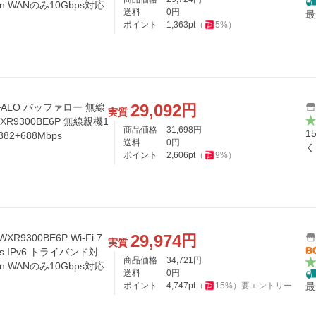
tion WANのみ10Gbps対応
送料
0
円
最
ポイント
1,363
pt
（
5
%）
29,092
円
ALO バッファロー 無線
実質
 WXR9300BE6P 無線親機1
商品価格
31,698
円
1
+2882+688Mbps
送料
0
円
く
ポイント
2,606
pt
（
9
%）
29,974
円
R9300BE6P Wi-Fi 7
実質
bps IPv6 トライバンド対
商品価格
34,721
円
tion WANのみ10Gbps対応
送料
0
円
ポイント
4,747
pt
（
15
%）
要エントリー
最