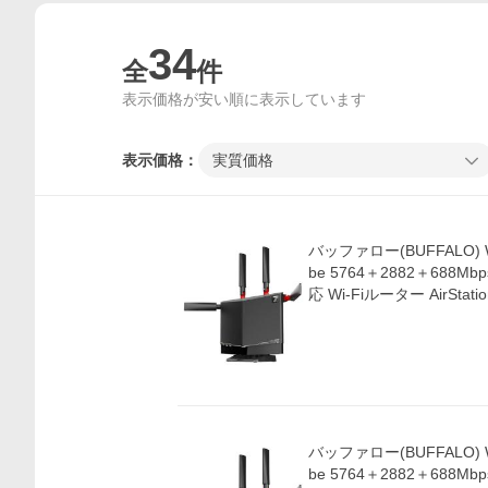
34
全
件
表示価格が安い順に表示しています
表示価格：
実質価格
バッファロー(BUFFALO) WX
be 5764＋2882＋688M
応 Wi-Fiルーター AirSta
バッファロー(BUFFALO) WX
be 5764＋2882＋688M