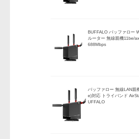
BUFFALO バッファロー W
ルーター 無線親機11be/ax/ac
688Mbps
バッファロー 無線LAN親機 ル
e)対応 トライバンド AirStat
UFFALO