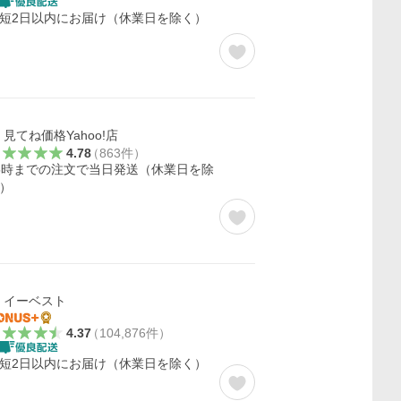
短2日以内にお届け（休業日を除く）
見てね価格Yahoo!店
4.78
（
863
件
）
5時までの注文で当日発送（休業日を除
）
イーベスト
4.37
（
104,876
件
）
短2日以内にお届け（休業日を除く）