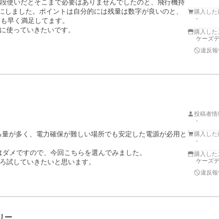
ど普段使いだとそこまで必要はありませんでしたのと、飛行機持
mAHにしました。ポイントは自分的には残量は数字が良いのと、
購入した
-
も早く満足してます。

に使っていきたいです。
購入した
ケーズデ
違反報
投稿者情
-
る量が多く、電力確保が難しい場所でも安定した電源が必用と
購入した
-
ではダメですので、今回こちらを選んでみました。

購入した
ケーズデ
ろ試していきたいと思います。
違反報
リー