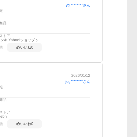
ydj********
さん
報
商品
ストア
ンキ Yahoo!ショップ
告
いいね
0
2026/01/12
jog********
さん
報
商品
ストア
web
告
いいね
0