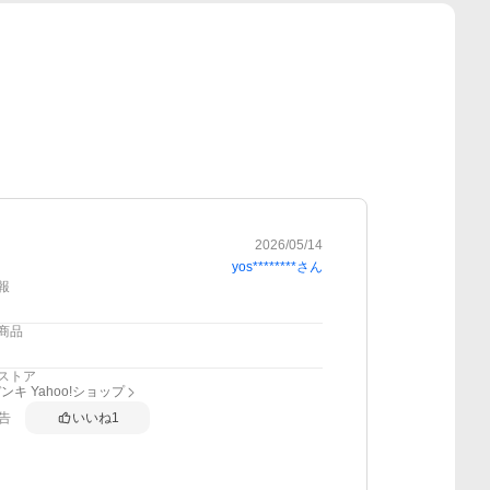
2026/05/14
yos********
さん
報
商品
ストア
ンキ Yahoo!ショップ
告
いいね
1