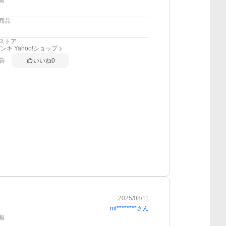
報
商品
ストア
ンキ Yahoo!ショップ
告
いいね
0
2025/08/11
nit********
さん
報