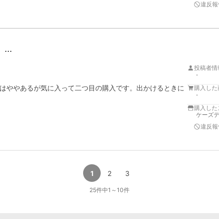
違反報
。…
投稿者情
-
はややあるが気に入って二つ目の購入です。出かけるときに
購入した
-
購入した
ケーズデ
違反報
1
2
3
25
件中
1
～
10
件