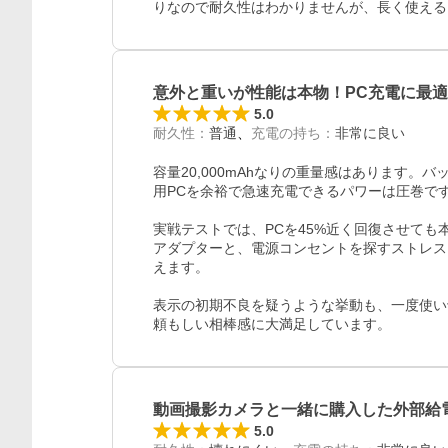
りなので耐久性はわかりませんが、長く使える
意外と重いが性能は本物！PC充電に最適
5.0
耐久性
：
普通
充電の持ち
：
非常に良い
容量20,000mAhなりの重量感はあります
用PCを余裕で急速充電できるパワーは圧巻です
実戦テストでは、PCを45%近く回復させても
アダプターと、電源コンセントを探すストレス
えます。

表示の初期不良を疑うような挙動も、一度使い
頼もしい相棒感に大満足しています。
動画撮影カメラと一緒に購入した外部給
5.0