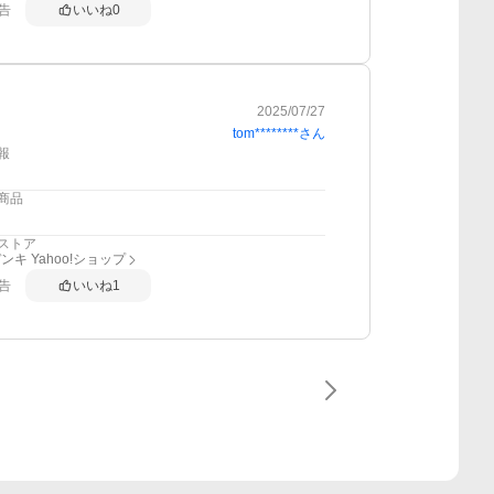
告
いいね
0
2025/07/27
tom********
さん
報
商品
ストア
ンキ Yahoo!ショップ
告
いいね
1