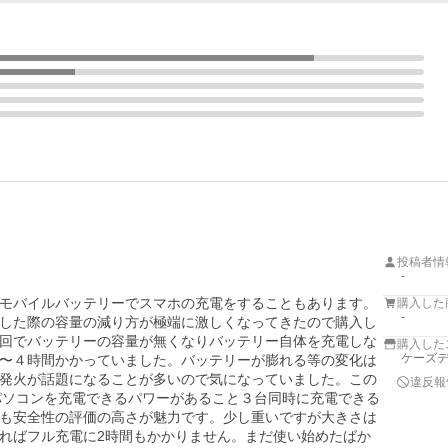
投稿者情
-
モバイルバッテリーでスマホの充電をすることもあります。
購入した
-
した際の容量の減り方が極端に激しくなってきたので購入し
回でバッテリーの容量が無くなりバッテリー自体を充電しな
購入した
ケーズデ
〜４時間かかっていました。バッテリーが膨れる等の変化は
発火が話題になることが多いので気になっていました。この
違反報
ートパソコンを充電できるパワーがあること３台同時に充電できる
も安全性の評価の高さが魅力です。少し重いですが大きさは
ればフル充電に2時間もかかりません。まだ使い始めたばか