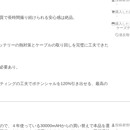
投稿者情
-
購入した
-
質で長時間撮り続けられる安心感は絶品。

購入した
ケーズデ
違反報
バッテリーの熱対策とケーブルの取り回しを完璧に工夫できた
必要あり。

ティングの工夫でポテンシャルを120%引き出せる、最高の
投稿者情
で、４年使っている30000mAHからの買い替えで本品を選
-