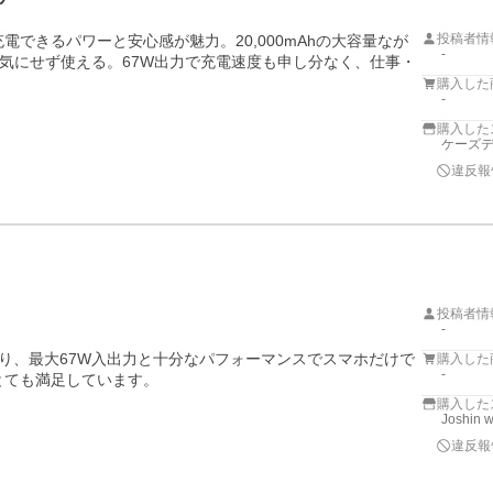
投稿者情
できるパワーと安心感が魅力。20,000mAhの大容量なが
-
気にせず使える。67W出力で充電速度も申し分なく、仕事・
。
購入した
-
購入した
ケーズデ
違反報
投稿者情
-
hあり、最大67W入出力と十分なパフォーマンスでスマホだけで
購入した
-
とても満足しています。
購入した
Joshin 
違反報