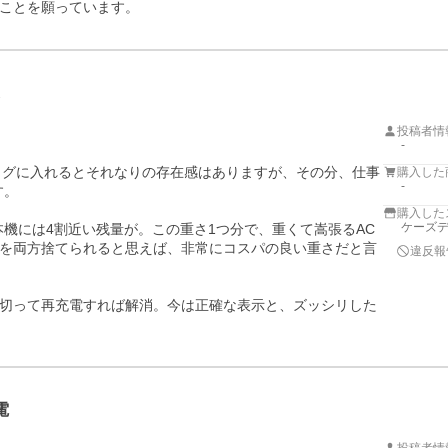
ことを願っています。
投稿者情
-
。バッグに入れるとそれなりの存在感はありますが、その分、仕事
購入した
-
。

購入した
ケーズデ
本機には4割近い残量が。この重さ1つ分で、重くて嵩張るAC
を両方捨てられると思えば、非常にコスパの良い重さだと言
違反報
切って再充電すれば解消。今は正確な表示と、ズッシリした
電