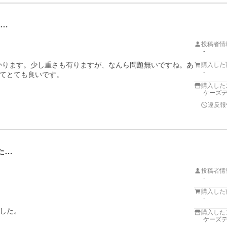
適…
投稿者情
-
かります。少し重さも有りますが、なんら問題無いですね。あ
購入した
-
てとても良いです。
購入した
ケーズデ
違反報
た…
投稿者情
-
購入した
-
した。
購入した
ケーズデ