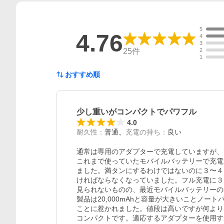
5
4.76
4
3
25
件
2
1
おすすめ順
少し重いがコンパクトでパワフル
4.0
耐久性
：
普通
充電の持ち
：
良い
通常は専用のアダプターで充電していますが、
これまで使っていたモバイルバッテリーで充電
ました。満タンにするわけではないのに３〜４
ければならなくなっていました。フル充電に３
見られないものの、最近モバイルバッテリーの
製品は20,000mAhと容量が大きいことノ
ことに惹かれました。値段は高いですが何より
コンパクトです。適応するアダプターを使用す