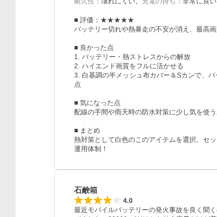
耐久性
：
壊れにくい
充電の持ち
：
非常に良い
■ 評価：★★★★★

バッテリー切れや熱暴走の不安が消え、最高画
■ 良かった点

1. バッテリー・熱ストレスからの解放

2. ハイエンド画質をフルに活かせる

3. 白基調の半メッシュ布カバー＆Sカンで、
点

■ 気になった点

配線の手間や雨天時の防水対策に少し気を使う
■ まとめ

熱対策として白色のこのアイテムを選択。セッ
運用体制！
石鹸箱
4.0
最近モバイルバッテリーの発火事故を良く聞くの