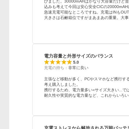
びました。30000mAHはかなり大容量だけ
込みも考えて今回は安心安全CICの20000
急速充電可能なところですね。充電はINもOUT
大きさは石鹸箱位ですがまあまあの重量。大事
電力容量と外形サイズのバランス
5.0
レビュー
充電の持ち
：
非常に良い
主張など移動が多く、PCやスマホなど携行す
考え購入しました。

携行するため、電力量多い=サイズ大きい...
耐久性や実質的な電力量など、これからいろい
充電ストレスから解放される万能バッテ