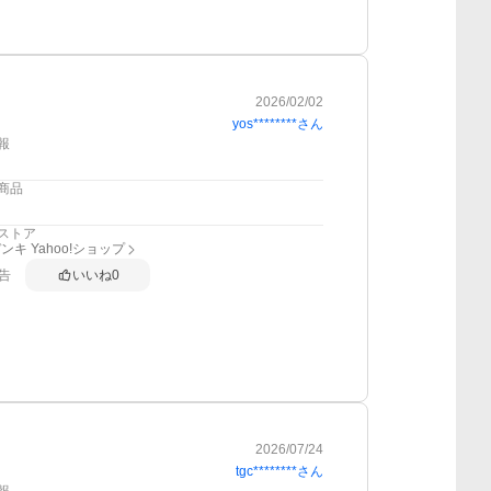
2026/02/02
yos********
さん
報
商品
ストア
ンキ Yahoo!ショップ
告
いいね
0
2026/07/24
tgc********
さん