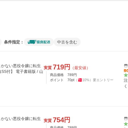
条件指定：
中古を含む
719
円
しかない悪役令嬢に転生
実質
（最安値）
SS付】 電子書籍版 / 山
商品価格
789
円
ポイント
70
pt
（
10
%）
要エントリー
注
く
754
円
しかない悪役令嬢に転生
実質
商品価格
789
円