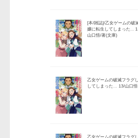
[本/雑誌]/乙女ゲームの
嬢に転生してしまった... 1
山口悟/著(文庫)
乙女ゲームの破滅フラグ
してしまった… 13/山口悟
乙女ゲームの破滅フラグ