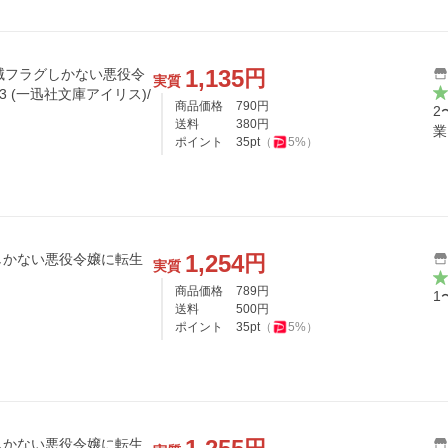
1,135
円
破滅フラグしかない悪役令
実質
3 (一迅社文庫アイリス)/
商品価格
790
円
2
送料
380
円
業
ポイント
35
pt
（
5
%）
1,254
円
しかない悪役令嬢に転生
実質
商品価格
789
円
1
送料
500
円
ポイント
35
pt
（
5
%）
しかない悪役令嬢に転生