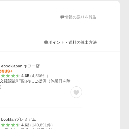
情報の誤りを報告
ポイント・送料の算出方法
ebookjapan ヤフー店
4.65
（
4,566
件
）
文確認後0日以内にご提供（休業日を除
）
bookfanプレミアム
4.62
（
140,891
件
）