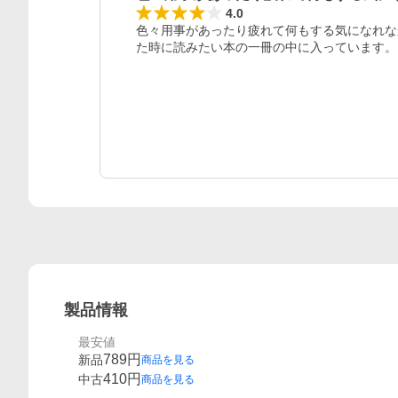
4.0
色々用事があったり疲れて何もする気になれな
た時に読みたい本の一冊の中に入っています。
製品情報
最安値
789
円
新品
商品を見る
410
円
中古
商品を見る