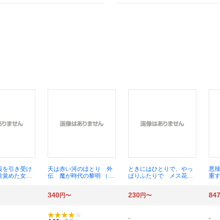
役を引き受け
天は赤い河のほとり 外
ときにはひとりで、やっ
悪
目覚めた女嫌
伝 魔が時代の黎明 （小
ぱりふたりで メス花歳
重
く娶られまし
学館ルルル文庫 ルし１
時記 （ＣＨＡＲＡＤＥ
（
ーズ文庫 は１
－１） 篠原千絵／著
ＢＵＮＫＯ ふ３－２
４－
340
230
84
円〜
円〜
 蓮美ちま／著
９） 椹野道流／著
-
-