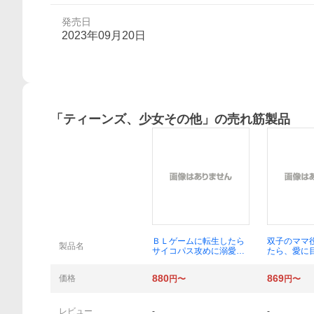
発売日
2023年09月20日
「
ティーンズ、少女その他
」の売れ筋製品
概要
ＢＬゲームに転生したら
双子のママ
製品名
サイコパス攻めに溺愛さ
たら、愛に
れた ＳＥＣＯＮＤ （ラ
い社長に甘
ヴァーズ文庫 ＬＬ－２
た （ベリ
880
869
価格
円〜
円〜
４１） 夜光花／著
０－１２）
レビュー
-
-