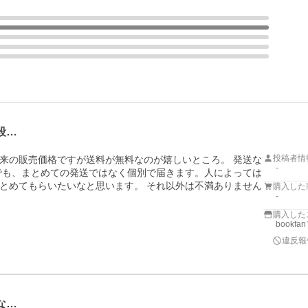
段…
投稿者情
来の販売価格ですが送料が無料なのが嬉しいところ。 発送な
-
でも、まとめての発送ではなく個別で届きます。人によっては
とめてもらいたいなと思います。 それ以外は不満ありません
購入した
-
購入した
bookf
違反報
な…