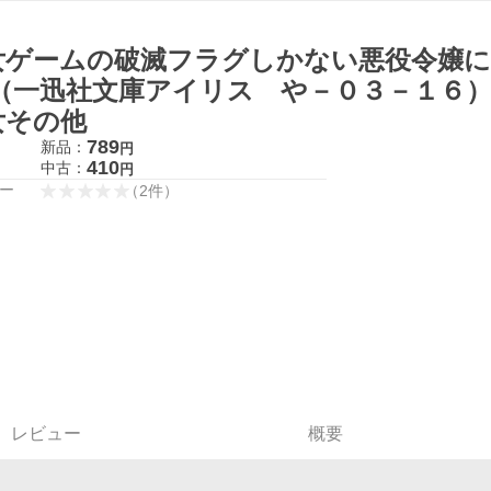
女ゲームの破滅フラグしかない悪役令嬢に
 （一迅社文庫アイリス や－０３－１６）
女その他
789
新品：
円
410
中古：
円
ー
（
2
件
）
レビュー
概要