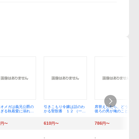
辣オメガは義兄公爵の
引きこもり令嬢は話のわ
席替えしたら、どうやら
すぎる執着愛に溺れる
かる聖獣番 １２ （一迅
後ろの男が俺のこと好き
幻冬舎ルチル文庫 た
社文庫アイリス や－０
らしい （ＢｅＬｕｃｋ文
４） 滝沢晴／著
４－１６） 山田桐子／著
庫 ま１－１） ましろい
7
610
786
円〜
円〜
円〜
と／著
-
-