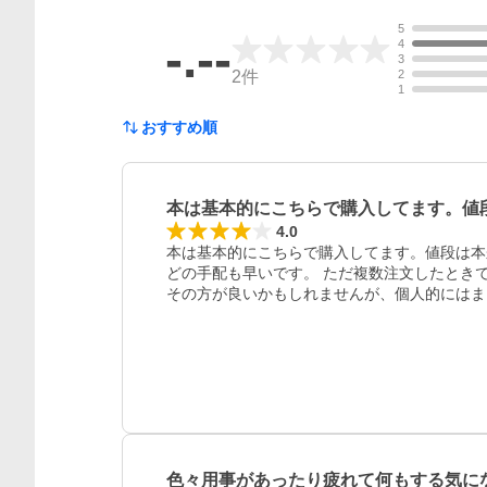
5
-.--
4
3
2
件
2
1
おすすめ順
本は基本的にこちらで購入してます。値
4.0
本は基本的にこちらで購入してます。値段は本
どの手配も早いです。 ただ複数注文したとき
その方が良いかもしれませんが、個人的にはま
レビュー
色々用事があったり疲れて何もする気に