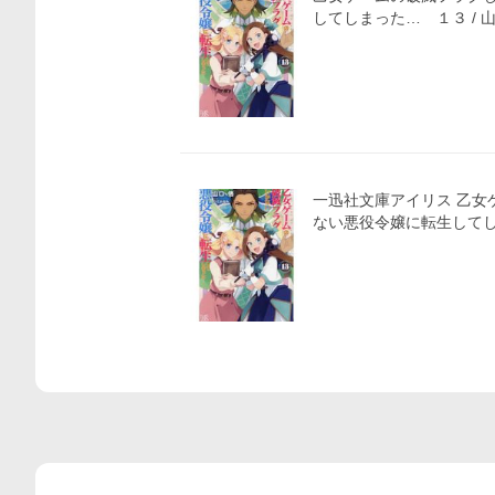
してしまった… １３ / 
一迅社文庫アイリス 乙女ゲームの破滅フラグしか
ない悪役令嬢に転生して