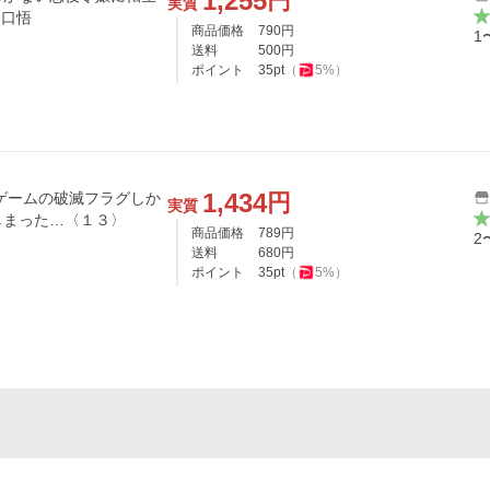
1,255
円
実質
山口悟
商品価格
790
円
1
送料
500
円
ポイント
35
pt
（
5
%）
1,434
円
実質
しまった…〈１３〉
商品価格
789
円
2
送料
680
円
ポイント
35
pt
（
5
%）