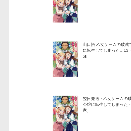
山口悟 乙女ゲームの破滅
に転生してしまった…13 
ok
翌日発送・乙女ゲームの
令嬢に転生してしまった・
家）
価格比較