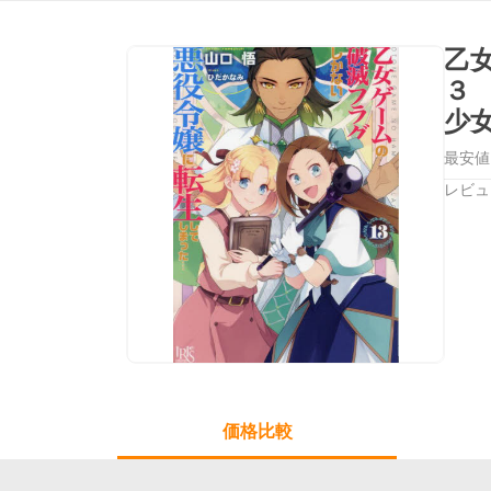
乙
３
少
最安値
レビュ
価格比較