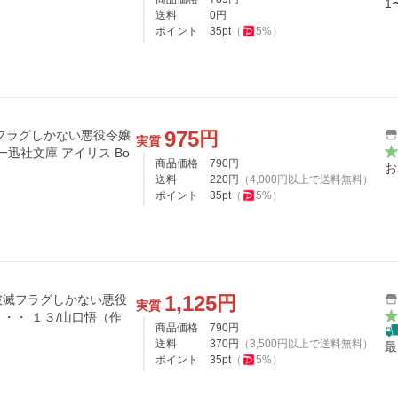
1
送料
0
円
ポイント
35
pt
（
5
%）
975
円
フラグしかない悪役令嬢
実質
一迅社文庫 アイリス Bo
商品価格
790
円
お
送料
220
円
（
4,000
円以上で送料無料）
ポイント
35
pt
（
5
%）
1,125
円
破滅フラグしかない悪役
実質
・・ １３/山口悟（作
商品価格
790
円
送料
370
円
（
3,500
円以上で送料無料）
最
ポイント
35
pt
（
5
%）