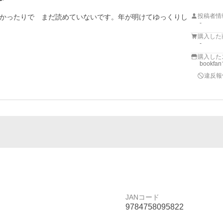
投稿者情
かったりで　まだ読めていないです。年が明けてゆっくりし
-
購入した
-
購入した
bookf
違反報
JANコード
9784758095822