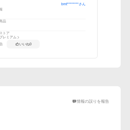
bmt********
さん
報
商品
ストア
anプレミアム
告
いいね
0
情報の誤りを報告