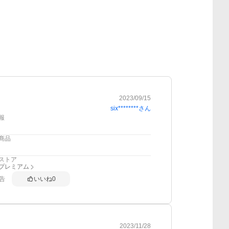
2023/09/15
six********
さん
報
商品
ストア
anプレミアム
告
いいね
0
2023/11/28