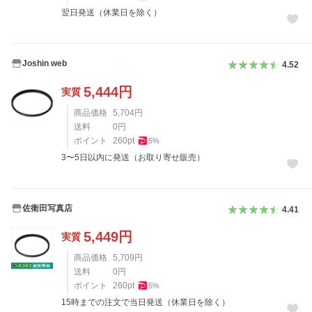
翌日発送（休業日を除く）
Joshin web
4.52
5,444
円
実質
商品価格
5,704
円
送料
0
円
ポイント
260
pt
5
%
3〜5日以内に発送（お取り寄せ販売）
佐衛田写真店
4.41
5,449
円
実質
商品価格
5,709
円
送料
0
円
ポイント
260
pt
5
%
15時までの注文で当日発送（休業日を除く）