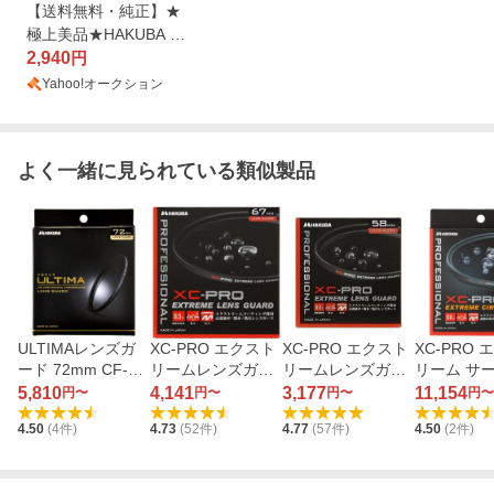
【送料無料・純正】★
極上美品★HAKUBA ハ
クバ XC-PRO EXTREM
2,940
円
E LENS GUARD 72mm
Yahoo!オークション
エクストリーム レンズ
ガード フィルター プロ
テクター
よく一緒に見られている類似製品
ULTIMAレンズガ
XC-PRO エクスト
XC-PRO エクスト
XC-PRO
ード 72mm CF-UT
リームレンズガー
リームレンズガー
リーム サ
LG72
ド 67mm CF-XCP
ド 58mm CF-XCP
ーPLフィル
5,810
4,141
3,177
11,154
円〜
円〜
円〜
円〜
RLG67
RLG58
2mm CF-X
4.50
(
4
件)
4.73
(
52
件)
4.77
(
57
件)
4.50
(
2
件)
L62