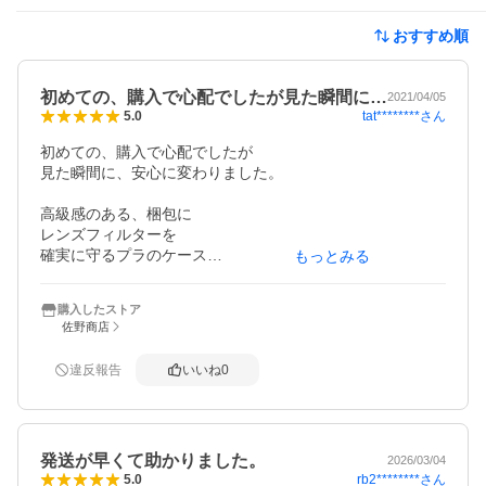
おすすめ順
初めての、購入で心配でしたが見た瞬間に…
2021/04/05
tat********
さん
5.0
初めての、購入で心配でしたが

見た瞬間に、安心に変わりました。

高級感のある、梱包に

レンズフィルターを

確実に守るプラのケース

もっとみる
に入っており、品質の高さを

感じました。

購入したストア
佐野商店
もちろん、レンズフィルター

自体の品質や質感も良く

違反報告
いいね
0
ソニーのGレンズ用に

用意したのですが、ピッタリ

と装着出来、撮影も問題

ありませんでした。

発送が早くて助かりました。
2026/03/04
rb2********
さん
5.0
レンズカバーも、上から
