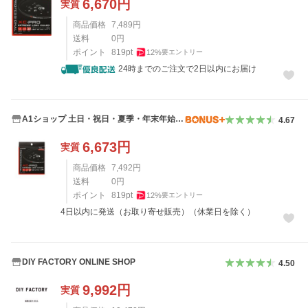
6,670
円
実質
商品価格
7,489
円
送料
0
円
ポイント
819
pt
12
%
要エントリー
24時までのご注文で2日以内にお届け
A1ショップ 土日・祝日・夏季・年末年始休
4.67
業
6,673
円
実質
商品価格
7,492
円
送料
0
円
ポイント
819
pt
12
%
要エントリー
4日以内に発送（お取り寄せ販売）（休業日を除く）
DIY FACTORY ONLINE SHOP
4.50
9,992
円
実質