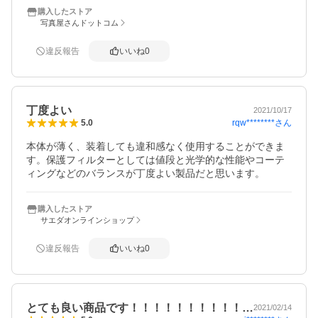
購入したストア
写真屋さんドットコム
違反報告
いいね
0
丁度よい
2021/10/17
rqw********
さん
5.0
本体が薄く、装着しても違和感なく使用することができま
す。保護フィルターとしては値段と光学的な性能やコーテ
ィングなどのバランスが丁度よい製品だと思います。
購入したストア
サエダオンラインショップ
違反報告
いいね
0
とても良い商品です！！！！！！！！！！…
2021/02/14