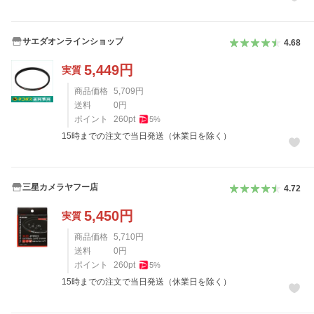
サエダオンラインショップ
4.68
5,449
円
実質
商品価格
5,709
円
送料
0
円
ポイント
260
pt
5
%
15時までの注文で当日発送（休業日を除く）
三星カメラヤフー店
4.72
5,450
円
実質
商品価格
5,710
円
送料
0
円
ポイント
260
pt
5
%
15時までの注文で当日発送（休業日を除く）