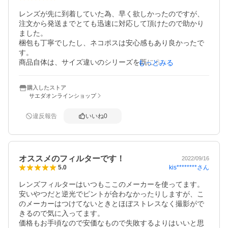
装着でき、途中から

レンズが先に到着していた為、早く欲しかったのですが、
着けているのを、忘れて

注文から発送までとても迅速に対応して頂けたので助かり
しまう程です。

ました。

梱包も丁寧でしたし、ネコポスは安心感もあり良かったで
他のレンズにも、買い替え

す。

ようと思います。

商品自体は、サイズ違いのシリーズを既に６つ使っていま
もっとみる
すが透過率も高く取り付けしていない時と変化を感じませ
おすすめです。
ん。

購入したストア
逆光にも強いですし、汚れも簡単に取れて良いものです。
サエダオンラインショップ
違反報告
いいね
0
オススメのフィルターです！
2022/09/16
kis********
さん
5.0
レンズフィルターはいつもここのメーカーを使ってます。
安いやつだと逆光でピントが合わなかったりしますが、こ
のメーカーはつけてないときとほぼストレスなく撮影がで
きるので気に入ってます。

価格もお手頃なので安価なもので失敗するよりはいいと思