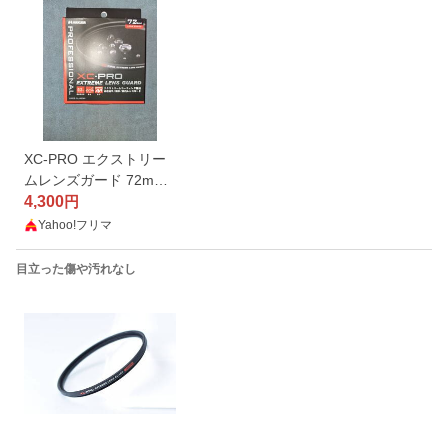
XC-PRO エクストリー
ムレンズガード 72mm
CF-XCPRLG72
4,300
円
Yahoo!フリマ
目立った傷や汚れなし