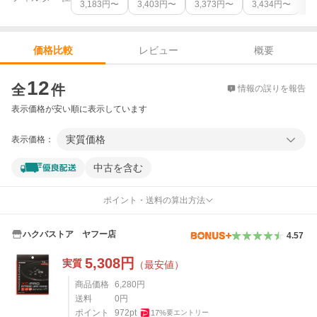
3,183
円〜
3,403
円〜
3,373
円〜
3,434
円〜
2
レビュー
概要
価格比較
価格比較
12
全
件
情報の誤りを報告
表示価格が安い順に表示しています
実質価格
表示価格：
中古を含む
ポイント・送料の算出方法
ハクバストア ヤフー店
4.57
5,308
円
実質
（最安値）
商品価格
6,280
円
送料
0
円
ポイント
972
pt
17
%
要エントリー