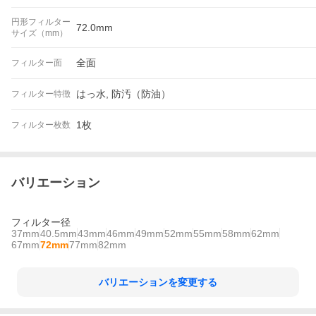
円形フィルター
72.0mm
サイズ（mm）
全面
フィルター面
はっ水, 防汚（防油）
フィルター特徴
1枚
フィルター枚数
バリエーション
フィルター径
37mm
40.5mm
43mm
46mm
49mm
52mm
55mm
58mm
62mm
67mm
72mm
77mm
82mm
バリエーションを変更する