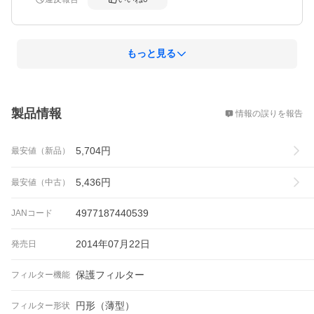
もっと見る
概要
製品情報
情報の誤りを報告
5,704
円
最安値（新品）
5,436
円
最安値（中古）
4977187440539
JANコード
2014年07月22日
発売日
保護フィルター
フィルター機能
円形（薄型）
フィルター形状