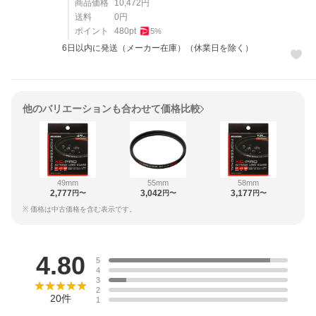
商品価格
10,472
円
送料
0
円
ポイント
480
pt
5
%
6日以内に発送（メーカー在庫）（休業日を除く）
他のバリエーションも合わせて価格比較
49mm
55mm
58mm
2,777
3,042
3,177
円〜
円〜
円〜
※ 価格は中古価格を含む表示です。
レビュー
4.80
5
4
3
2
20
件
1