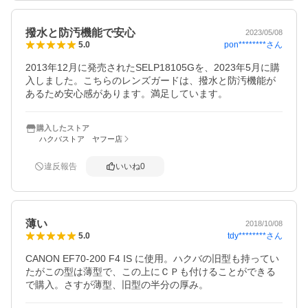
撥水と防汚機能で安心
2023/05/08
pon********
さん
5.0
2013年12月に発売されたSELP18105Gを、2023年5月に購
入しました。こちらのレンズガードは、撥水と防汚機能が
あるため安心感があります。満足しています。
購入したストア
ハクバストア ヤフー店
違反報告
いいね
0
薄い
2018/10/08
tdy********
さん
5.0
CANON EF70-200 F4 IS に使用。ハクバの旧型も持ってい
たがこの型は薄型で、この上にＣＰも付けることができる
で購入。さすが薄型、旧型の半分の厚み。