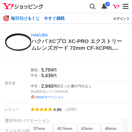
i
毎日引けるくじ 今すぐ挑戦
ログイン
HAKUBA
ハクバ XCプロ XC-PRO エクストリー
ムレンズガード 72mm CF-XCPRLG7
2 レンズフィルター本体
5,704
新品：
円
5,436
中古：
円
最安値
2,940
中古：
目立った傷や汚れなし
円
新品最安値より
2,764
円お得
Yahoo!オークション
（
20
件
）
レビュー
4.80
選択中のバリエーション
37mm
40.5mm
43mm
46mm
4
フィルター径