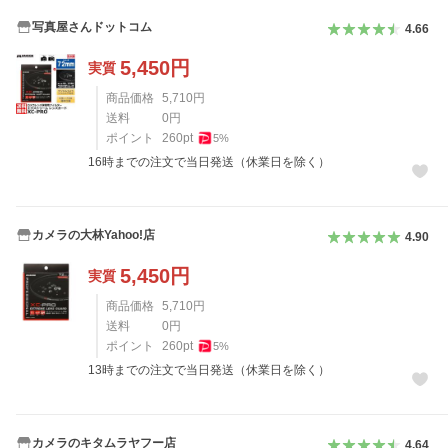
写真屋さんドットコム
4.66
5,450
円
実質
商品価格
5,710
円
送料
0
円
ポイント
260
pt
5
%
16時までの注文で当日発送（休業日を除く）
カメラの大林Yahoo!店
4.90
5,450
円
実質
商品価格
5,710
円
送料
0
円
ポイント
260
pt
5
%
13時までの注文で当日発送（休業日を除く）
カメラのキタムラヤフー店
4.64