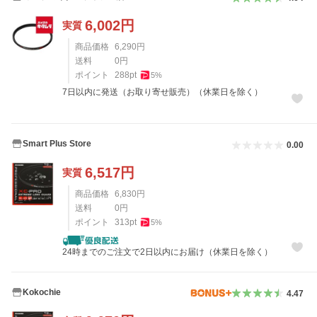
6,002
円
実質
商品価格
6,290
円
送料
0
円
ポイント
288
pt
5
%
7日以内に発送（お取り寄せ販売）（休業日を除く）
Smart Plus Store
0.00
6,517
円
実質
商品価格
6,830
円
送料
0
円
ポイント
313
pt
5
%
24時までのご注文で2日以内にお届け（休業日を除く）
Kokochie
4.47