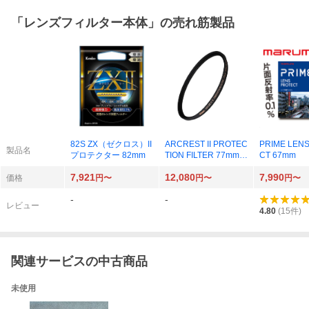
「
レンズフィルター本体
」の売れ筋製品
82S ZX（ゼクロス）II
ARCREST II PROTEC
PRIME LEN
製品名
プロテクター 82mm
TION FILTER 77mm A
CT 67mm
RII-PF77
7,921
12,080
7,990
価格
円〜
円〜
円〜
-
-
レビュー
4.80
(
15
件)
関連サービスの中古商品
未使用