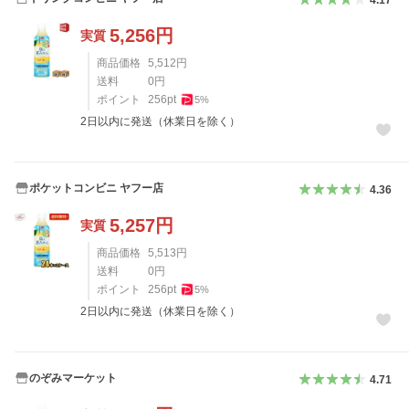
5,256
円
実質
商品価格
5,512
円
送料
0
円
ポイント
256
pt
5
%
2日以内に発送（休業日を除く）
ポケットコンビニ ヤフー店
4.36
5,257
円
実質
商品価格
5,513
円
送料
0
円
ポイント
256
pt
5
%
2日以内に発送（休業日を除く）
のぞみマーケット
4.71