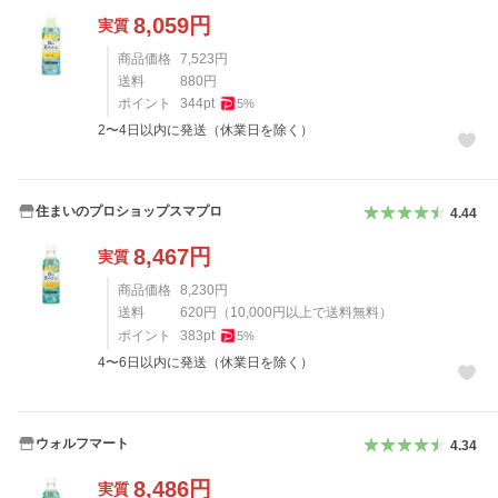
8,059
円
実質
商品価格
7,523
円
送料
880
円
ポイント
344
pt
5
%
2〜4日以内に発送（休業日を除く）
住まいのプロショップスマプロ
4.44
8,467
円
実質
商品価格
8,230
円
送料
620
円
（
10,000
円以上で送料無料）
ポイント
383
pt
5
%
4〜6日以内に発送（休業日を除く）
ウォルフマート
4.34
8,486
円
実質