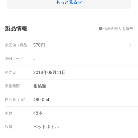
もっと見る
概要
製品情報
情報の誤りを報告
570
円
最安値（新品）
-
JANコード
2018年05月11日
発売日
柑橘類
果物種類
490.0ml
内容量（ml）
48本
本数
ペットボトル
容器