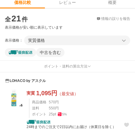
レビュー
概要
価格比較
価格比較
21
全
件
情報の誤りを報告
表示価格が安い順に表示しています
実質価格
表示価格：
中古を含む
ポイント・送料の算出方法
LOHACO by アスクル
1,095
円
実質
（最安値）
商品価格
570
円
送料
550
円
ポイント
25
pt
5
%
24時までのご注文で2日以内にお届け（休業日を除く）