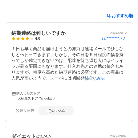
おすすめ順
納期連絡は難しいですか
2024/09/12
sar********
さん
4.0
１日も早く商品を届けようとの努力は連絡メールでひしひ
しと伝わってきます。しかし、その日を５日程度の幅を持
ってしか確定できないのは、配達を待ち望む人にはイライ
ラが募る要因にもなります。仕入れ先との連携の都合もあ
りますが、精度を高めた納期連絡は必至です。この商品は
人気が高いようで、スーパには初回発注分の納品以後はな
もっとみる
かなか入荷できていないようで、商品の確保が大変なのだ
ろうな、とは想像に難くないですね。そういう状況を考慮
購入したストア
すると、前文の言い分は言い過ぎなのかもしれません。仕
大楠屋ストア Yahoo!店
入れ先とは太いパイプを強固に保って、顧客向けサービス
を改善していく方向を模索して頂きたい。孫たちも喜ん
違反報告
いいね
1
で、このジュースを飲んでいます。ありがとうございまし
た。
ダイエットにいい
2022/09/07