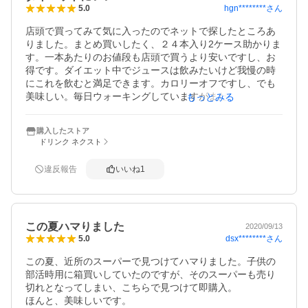
hgn********
さん
5.0
店頭で買ってみて気に入ったのでネットで探したところあ
りました。まとめ買いしたく、２４本入り2ケース助かりま
す。一本あたりのお値段も店頭で買うより安いですし、お
得です。ダイエット中でジュースは飲みたいけど我慢の時
にこれを飲むと満足できます。カロリーオフですし、でも
美味しい。毎日ウォーキングしていますがまだまだ暑いの
もっとみる
で熱中症対策にもなりますし、伯方の塩がスッキリ爽快で
言うことありません。息子夫婦に1ケースあげたので、また
購入したストア
リピートしたい商品です。
ドリンク ネクスト
違反報告
いいね
1
この夏ハマりました
2020/09/13
dsx********
さん
5.0
この夏、近所のスーパーで見つけてハマりました。子供の
部活時用に箱買いしていたのですが、そのスーパーも売り
切れとなってしまい、こちらで見つけて即購入。

ほんと、美味しいです。
