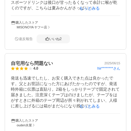
スポーツドリンクは後口が甘ったるくなって余計に喉が乾
くのですが、こちらは夏みかんがさっぱりさせてくれま
もっとみる
す。

濃過ぎず薄過ぎずの優しい夏みかんがとても爽やかで、塩
購入したストア
分補給も出来ます。

MISONOYA ヤフー店
暑い中での部活に凍らせた物を持って行かすと、子供も喜
びます。

違反報告
いいね
2
オススメです。
自宅用なら問題ない
2025/06/15
hir********
さん
4.0
発送も迅速でしたし、お安く購入できた点は良かったで
す。父とお世話になった方にあげたかったのですが、発送
時外箱に伝票は直貼り。2箱をしっかりテープで固定されて
届きました。注意深くテープはのけましたが、テープをは
がすときに外箱のテープ周辺が所々剥がれてしまい、人様
に差し上げるには箱がまだらになり残念でした。

もっとみる
自宅用なら構わなかったのですが、誰かにプレゼントする
場合は注意が必要です。
購入したストア
ouden水屋