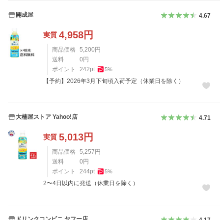
開成屋
4.67
4,958
円
実質
商品価格
5,200
円
送料
0
円
ポイント
242
pt
5
%
【予約】2026年3月下旬頃入荷予定（休業日を除く）
大楠屋ストア Yahoo!店
4.71
5,013
円
実質
商品価格
5,257
円
送料
0
円
ポイント
244
pt
5
%
2〜4日以内に発送（休業日を除く）
ドリンクコンビニ ヤフー店
4.17