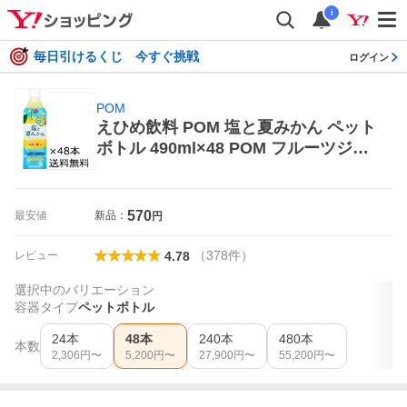
i
毎日引けるくじ 今すぐ挑戦
ログイン
POM
えひめ飲料 POM 塩と夏みかん ペット
ボトル 490ml×48 POM フルーツジュ
ース
570
最安値
新品：
円
（
378
件
）
レビュー
4.78
選択中のバリエーション
容器タイプ
ペットボトル
24本
48本
240本
480本
本数
2,306
円〜
5,200
円〜
27,900
円〜
55,200
円〜