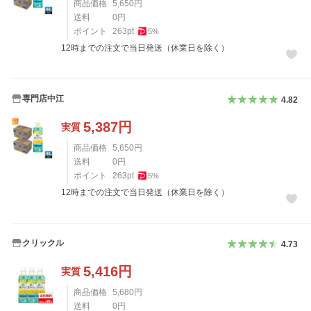
商品価格
5,650
円
送料
0
円
ポイント
263
pt
5
%
12時までの注文で当日発送（休業日を除く）
専門店中江
4.82
5,387
円
実質
商品価格
5,650
円
送料
0
円
ポイント
263
pt
5
%
12時までの注文で当日発送（休業日を除く）
クリックル
4.73
5,416
円
実質
商品価格
5,680
円
送料
0
円