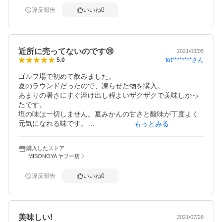
違反報告
いいね
0
近所に売ってないのです😢
2021/08/05
tot********
さん
5.0
ゴルフ場で初めて飲みました。

夏のラウンドだったので、凍らせた物を購入。

あまりの暑さにすぐ溶け出し程よいザクザクで美味しかっ
たです。

塩の味は一切しません。夏みかんの甘さと酸味が丁度よく
元気になれる味です。

もっとみる
後日、近隣のお店で探しましたが見つからずネットで注文
しました。

購入したストア
次回のラウンドには、自宅で凍らせて持っていきたいと思
MISONOYA ヤフー店
います。
違反報告
いいね
0
美味しい!
2021/07/28