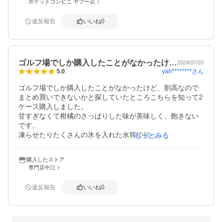
ポケットコンビニ ヤフー店
違反報告
いいね
0
ゴルフ場でしか購入したことがなかったけ…
2024/07/20
yah********
さん
5.0
ゴルフ場でしか購入したことがなかったけど、割高なので
まとめ買いできないかと探していたところこちらを知って2
ケース購入しました。

甘すぎなくて柑橘のさっぱりした味が美味しく、飽きない
です。

凍らせたりたくさんの氷を入れた水筒で持って行ったりし
もっとみる
て、暑い夏のゴルフを乗り切ろうと思います。
購入したストア
専門店中江
違反報告
いいね
0