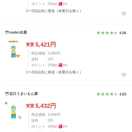
ポイント
264
pt
5
%
1〜3日以内に発送（休業日を除く）
ouden水屋
4.56
5,421
円
実質
商品価格
5,680
円
送料
0
円
ポイント
259
pt
5
%
1〜3日以内に発送（休業日を除く）
近江うまいもん屋
4.65
5,432
円
実質
商品価格
5,696
円
送料
0
円
ポイント
264
pt
5
%