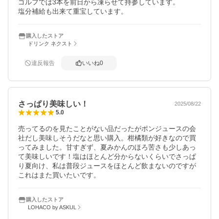
ゴルフでは3本を前日から凍らせて持参しています。

購入したストア
ドリンク ネクスト
違反報告
いいね
0
さっぱり美味しい！
2025/08/22
5.0
売ってるのを見たことがない品だったがポンジュースの会
社だし美味しそうだなと思い購入。柑橘類が好きなので買
ってみました。甘すぎず、夏みかんのほろ苦さも少しあっ
て美味しいです！塩はほとんど分からないくらいでさっぱ
り夏向け、私は普段ジュースをほとんど飲まないのですが
これはまた買いたいです。
購入したストア
LOHACO by ASKUL