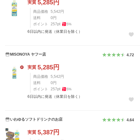
5,285
円
実質
商品価格
5,542
円
送料
0
円
ポイント
257
pt
5
%
6日以内に発送（休業日を除く）
MISONOYA ヤフー店
4.72
5,285
円
実質
商品価格
5,542
円
送料
0
円
ポイント
257
pt
5
%
6日以内に発送（休業日を除く）
いわゆるソフトドリンクのお店
4.64
5,387
円
実質