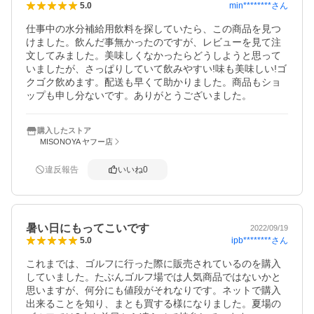
min********
さん
5.0
仕事中の水分補給用飲料を探していたら、この商品を見つ
けました。飲んだ事無かったのですが、レビューを見て注
文してみました。美味しくなかったらどうしようと思って
いましたが、さっぱりしていて飲みやすい!味も美味しい!ゴ
クゴク飲めます。配送も早くて助かりました。商品もショ
ップも申し分ないです。ありがとうございました。
購入したストア
MISONOYA ヤフー店
違反報告
いいね
0
暑い日にもってこいです
2022/09/19
ipb********
さん
5.0
これまでは、ゴルフに行った際に販売されているのを購入
していました。たぶんゴルフ場では人気商品ではないかと
思いますが、何分にも値段がそれなりです。ネットで購入
出来ることを知り、まとも買する様になりました。夏場の