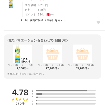
商品価格
8,250
円
送料
620
円
ポイント
384
pt
5
%
4〜6日以内に発送（休業日を除く）
他のバリエーションも合わせて価格比較
ペットボトル
/
24本
ペットボトル
/
240本
ペットボトル
/
480本
2,306
27,900
55,200
円〜
円〜
円〜
※ 価格は中古価格を含む表示です。
レビュー
4.78
5
4
3
2
378
件
1