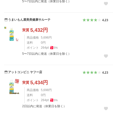
5〜7日以内に発送（休業日を除く）
うまいもん屋美美健康サルーテ
4.23
5,432
円
実質
商品価格
5,696
円
送料
0
円
ポイント
264
pt
5
%
5〜7日以内に発送（休業日を除く）
アットコンビニ ヤフー店
4.23
5,434
円
実質
商品価格
5,698
円
送料
0
円
ポイント
264
pt
5
%
2日以内に発送（休業日を除く）