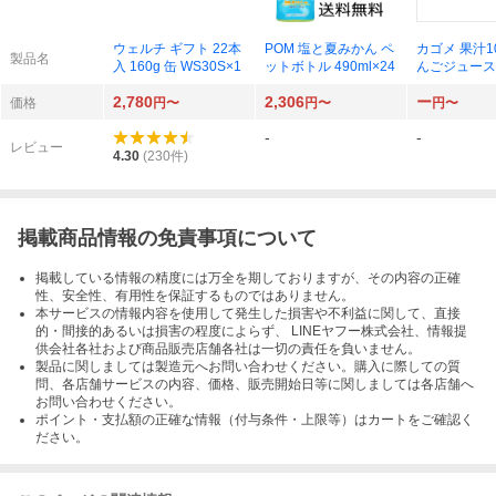
ウェルチ ギフト 22本
POM 塩と夏みかん ペ
カゴメ 果汁1
製品名
入 160g 缶 WS30S×1
ットボトル 490ml×24
んごジュース
ク 100ml×18
2,780
2,306
ー
価格
円〜
円〜
円〜
-
-
レビュー
4.30
(
230
件)
掲載商品情報の免責事項について
掲載している情報の精度には万全を期しておりますが、その内容の正確
性、安全性、有用性を保証するものではありません。
本サービスの情報内容を使用して発生した損害や不利益に関して、直接
的・間接的あるいは損害の程度によらず、 LINEヤフー株式会社、情報提
供会社各社および商品販売店舗各社は一切の責任を負いません。
製品に関しましては製造元へお問い合わせください。購入に際しての質
問、各店舗サービスの内容、価格、販売開始日等に関しましては各店舗へ
お問い合わせください。
ポイント・支払額の正確な情報（付与条件・上限等）はカートをご確認く
ださい。