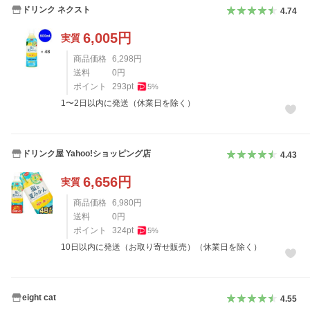
ドリンク ネクスト
4.74
6,005
円
実質
商品価格
6,298
円
送料
0
円
ポイント
293
pt
5
%
1〜2日以内に発送（休業日を除く）
ドリンク屋 Yahoo!ショッピング店
4.43
6,656
円
実質
商品価格
6,980
円
送料
0
円
ポイント
324
pt
5
%
10日以内に発送（お取り寄せ販売）（休業日を除く）
eight cat
4.55