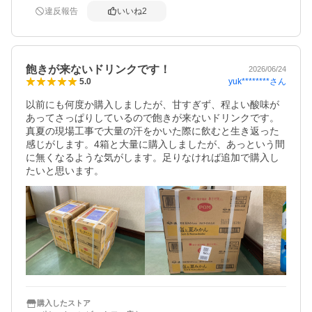
違反報告
いいね
2
飽きが来ないドリンクです！
2026/06/24
yuk********
さん
5.0
以前にも何度か購入しましたが、甘すぎず、程よい酸味が
あってさっぱりしているので飽きが来ないドリンクです。
真夏の現場工事で大量の汗をかいた際に飲むと生き返った
感じがします。4箱と大量に購入しましたが、あっという間
に無くなるような気がします。足りなければ追加で購入し
たいと思います。
購入したストア