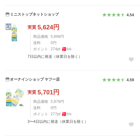
ミニストップネットショップ
4.54
5,624
円
実質
商品価格
5,898
円
送料
0
円
ポイント
274
pt
5
%
7日以内に発送（休業日を除く）
オーナインショップ ヤフー店
4.59
5,701
円
実質
商品価格
5,978
円
送料
0
円
ポイント
277
pt
5
%
3〜4日以内に発送（休業日を除く）