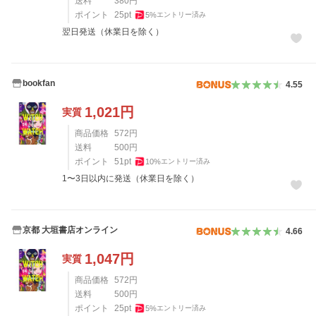
送料
380
円
ポイント
25
pt
5
%
エントリー済み
翌日発送（休業日を除く）
bookfan
4.55
1,021
円
実質
商品価格
572
円
送料
500
円
ポイント
51
pt
10
%
エントリー済み
1〜3日以内に発送（休業日を除く）
京都 大垣書店オンライン
4.66
1,047
円
実質
商品価格
572
円
送料
500
円
ポイント
25
pt
5
%
エントリー済み