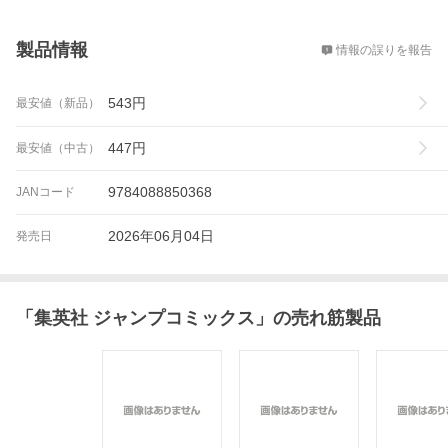
概要
製品情報
情報の誤りを報告
543
円
最安値（新品）
447
円
最安値（中古）
9784088850368
JANコード
2026年06月04日
発売日
「
集英社 ジャンプコミックス
」の売れ筋製品