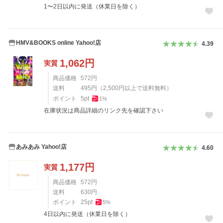
1〜2日以内に発送（休業日を除く）
HMV&BOOKS online Yahoo!店
4.39
1,062
円
実質
商品価格
572
円
送料
495
円
（
2,500
円以上で送料無料）
ポイント
5
pt
1
%
在庫状況は商品詳細のリンク先を確認下さい
あみあみ Yahoo!店
4.60
1,177
円
実質
商品価格
572
円
送料
630
円
ポイント
25
pt
5
%
4日以内に発送（休業日を除く）