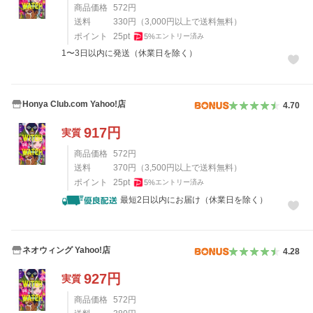
商品価格
572
円
送料
330
円
（
3,000
円以上で送料無料）
ポイント
25
pt
5
%
エントリー済み
1〜3日以内に発送（休業日を除く）
Honya Club.com Yahoo!店
4.70
917
円
実質
商品価格
572
円
送料
370
円
（
3,500
円以上で送料無料）
ポイント
25
pt
5
%
エントリー済み
最短2日以内にお届け（休業日を除く）
ネオウィング Yahoo!店
4.28
927
円
実質
商品価格
572
円