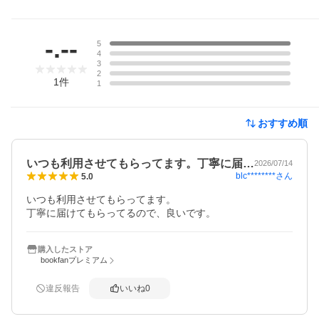
レビュー
-.--
5
4
3
2
1
件
1
おすすめ順
いつも利用させてもらってます。丁寧に届…
2026/07/14
blc********
さん
5.0
いつも利用させてもらってます。

丁寧に届けてもらってるので、良いです。
購入したストア
bookfanプレミアム
違反報告
いいね
0