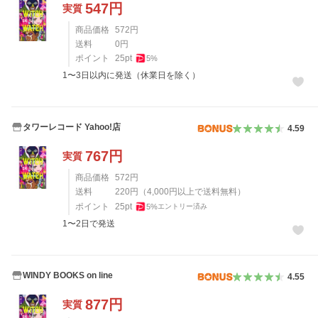
547
円
実質
商品価格
572
円
送料
0
円
ポイント
25
pt
5
%
1〜3日以内に発送（休業日を除く）
タワーレコード Yahoo!店
4.59
767
円
実質
商品価格
572
円
送料
220
円
（
4,000
円以上で送料無料）
ポイント
25
pt
5
%
エントリー済み
1〜2日で発送
WINDY BOOKS on line
4.55
877
円
実質