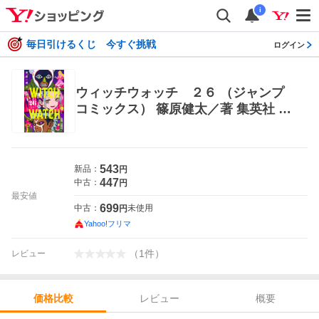
i
毎日引けるくじ 今すぐ挑戦
ログイン
ウィッチウォッチ ２６ （ジャンプ
コミックス） 篠原健太／著 集英社 ジ
ャンプコミックス
543
新品：
円
447
中古：
円
最安値
699
中古：
未使用
円
Yahoo!フリマ
（
1
件
）
レビュー
レビュー
概要
価格比較
価格比較