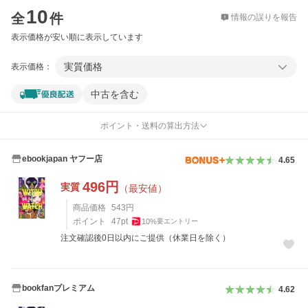
10
全
件
情報の誤りを報告
表示価格が安い順に表示しています
実質価格
表示価格：
中古を含む
ポイント・送料の算出方法
ebookjapan ヤフー店
4.65
496
円
実質
（最安値）
商品価格
543
円
ポイント
47
pt
10
%
要エントリー
注文確認後0日以内にご提供（休業日を除く）
bookfanプレミアム
4.62