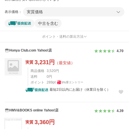
実質価格
表示価格：
中古を含む
ポイント・送料の算出方法
Honya Club.com Yahoo!店
4.70
3,231
円
実質
（最安値）
商品価格
3,520
円
送料
0
円
ポイント
289
pt
9
%
要エントリー
最短2日以内にお届け（休業日を除く）
HMV&BOOKS online Yahoo!店
4.39
3,360
円
実質