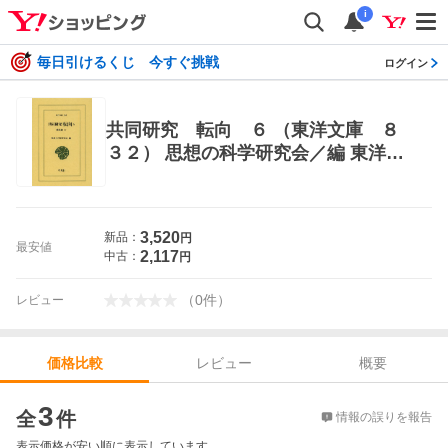
i
毎日引けるくじ 今すぐ挑戦
ログイン
共同研究 転向 ６ （東洋文庫 ８
３２） 思想の科学研究会／編 東洋古
典の本
3,520
新品：
円
最安値
2,117
中古：
円
（
0
件
）
レビュー
レビュー
概要
価格比較
価格比較
3
全
件
情報の誤りを報告
表示価格が安い順に表示しています