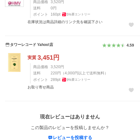
商品価格
3,520
円
送料
0
円
ポイント
160
pt
5
%
要エントリー
在庫状況は商品詳細のリンク先を確認下さい
タワーレコード Yahoo!店
4.59
3,451
円
実質
商品価格
3,520
円
送料
220
円
（
4,000
円以上で送料無料）
ポイント
289
pt
9
%
要エントリー
お取り寄せ商品
レビュー
現在レビューはありません
この製品のレビューを投稿しませんか？
レビューを投稿する