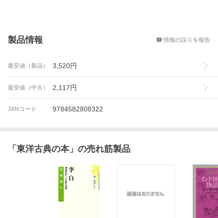
概要
製品情報
情報の誤りを報告
3,520
円
最安値（新品）
2,117
円
最安値（中古）
9784582808322
JANコード
「
東洋古典の本
」の売れ筋製品