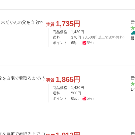
1,735
円
 末期がんの父を自宅で
実質
商品価格
1,430
円
送料
370
円
（
3,500
円以上で送料無料）
最
ポイント
65
pt
（
5
%）
1,865
円
父を自宅で看取るまで/う
実質
商品価格
1,430
円
1
送料
500
円
ポイント
65
pt
（
5
%）
父を自宅で看取るまで コ