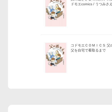
コドモエＣＯＭＩＣＳ 父の逝きざま 末期がんの
父を自宅で看取るまで