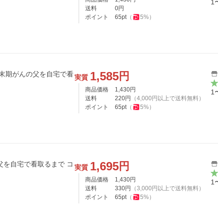
1
送料
0
円
ポイント
65
pt
（
5
%）
1,585
円
 末期がんの父を自宅で看
実質
商品価格
1,430
円
1
送料
220
円
（
4,000
円以上で送料無料）
ポイント
65
pt
（
5
%）
1,695
円
を自宅で看取るまで コ
実質
商品価格
1,430
円
1
送料
330
円
（
3,000
円以上で送料無料）
ポイント
65
pt
（
5
%）