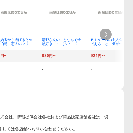
婚約者から逃げるため
晴野さんのことなんて全
ＢＬゲームの主人公の弟
血伯爵に恋人のフリを
然好き １ （Ｎｏ．９
であることに気がつきま
願いしたら、なぜか溺
ＣＯＭＩＣＳ） 如日やさ
した ５ （ビーズログコ
モードになりました
か／著
ミックス） 加奈／著 花
2
880
924
円〜
円〜
円〜
（ＫＣｘ） 当麻リコ／
果唯／原作 しヴぇ／キ
作 加瀬アオ／漫画
ャラクター原案
山しのぶ／キャラクタ
原案
-
-
株式会社、情報提供会社各社および商品販売店舗各社は一切
ましては各店舗へお問い合わせください。