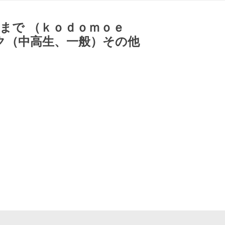
るまで （ｋｏｄｏｍｏｅ
ク（中高生、一般）その他