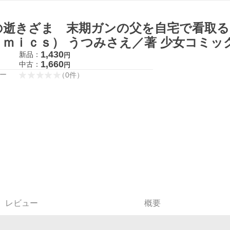
の逝きざま 末期ガンの父を自宅で看取
ｏｍｉｃｓ） うつみさえ／著 少女コミッ
1,430
新品：
円
1,660
中古：
円
ー
（
0
件
）
レビュー
概要