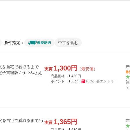
条件指定：
中古を含む
1,300
円
父を自宅で看取るまで
実質
（最安値）
子書籍版 / うつみさえ
商品価格
1,430
円
ポイント
130
pt
（
10
%）
要エントリー
注
く
1,365
円
父を自宅で看取るまで/う
実質
商品価格
1,430
円