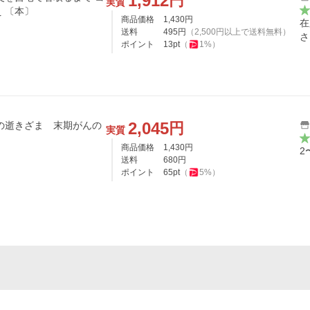
1,912
円
実質
ドモエcomics / うつみさえ 〔本〕
商品価格
1,430
円
在
送料
495
円
（
2,500
円以上で送料無料）
さ
ポイント
13
pt
（
1
%）
2,045
円
実質
商品価格
1,430
円
2
送料
680
円
ポイント
65
pt
（
5
%）