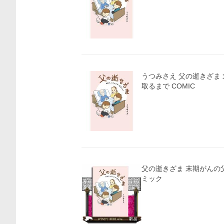
うつみさえ 父の逝きざま
取るまで COMIC
父の逝きざま 末期がんの父
ミック
価格比較