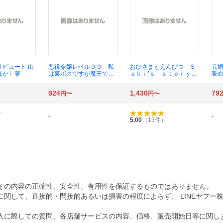
リビュート 山
悪役令嬢レベル９９ 私
おひさまとえんぴつ Ｓ
元
ほか〕著
は裏ボスですが魔王では
ａｋｉ’ｓ ｓｔｏｒｙ
吸
ありません その６ （ビ
ｗｉｌｌ ｎｅｖｅｒ
お
ーズログコミックス） の
ｅｎｄ 羊の目。／著
愛
924
1,430
79
円〜
円〜
こみ／著 七夕さとり／
７ 
原作 Ｔｅａ／キャラク
原
ター原案
高
ー
-
-
5.00
（
13
件）
その内容の正確性、安全性、有用性を保証するものではありません。
関して、直接的・間接的あるいは損害の程度によらず、 LINEヤフー
入に際しての質問、各店舗サービスの内容、価格、販売開始日等に関し