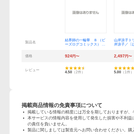
概要
結界師の一輪華 ８ （ビ
山岸凉子ト
製品名
ーズログコミックス） お
岸凉子／〔
だやか／著 クレハ／原
作 ボダックス／キャラ
924
2,497
価格
円〜
円〜
クター原案
レビュー
4.50
（
2
件）
5.00
（
1
件）
掲載商品情報の免責事項について
掲載している情報の精度には万全を期しておりますが、
本サービスの情報内容を使用して発生した損害や不利益に
の責任を負いません。
製品に関しましては製造元へお問い合わせください。購