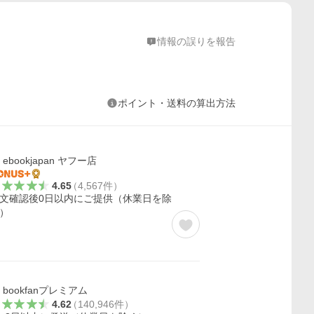
情報の誤りを報告
ポイント・送料の算出方法
ebookjapan ヤフー店
4.65
（
4,567
件
）
文確認後0日以内にご提供（休業日を除
）
bookfanプレミアム
4.62
（
140,946
件
）