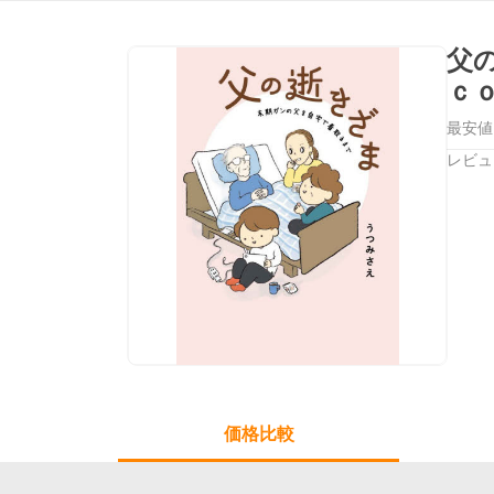
父
ｃ
最安値
レビュ
価格比較