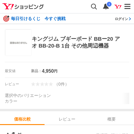
i
毎日引けるくじ 今すぐ挑戦
ログイン
キングジム ブギーボード BBー20 ア
オ BB-20-B 1台 その他周辺機器
4,950
最安値
新品：
円
（
0
件
）
レビュー
選択中のバリエーション
カラー
レビュー
概要
価格比較
価格比較