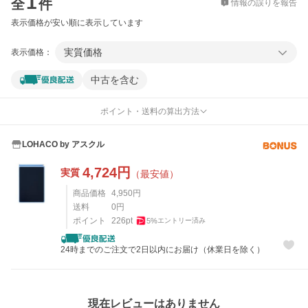
1
全
件
情報の誤りを報告
表示価格が安い順に表示しています
実質価格
表示価格：
中古を含む
ポイント・送料の算出方法
LOHACO by アスクル
4,724
円
実質
（最安値）
商品価格
4,950
円
送料
0
円
ポイント
226
pt
5
%
エントリー済み
24時までのご注文で2日以内にお届け（休業日を除く）
レビュー
現在レビューはありません