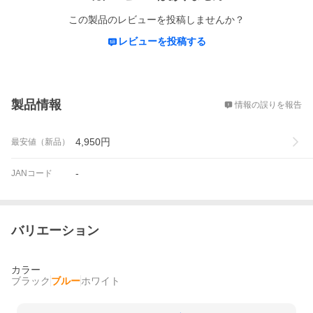
この製品のレビューを投稿しませんか？
レビューを投稿する
概要
製品情報
情報の誤りを報告
4,950
円
最安値（新品）
-
JANコード
バリエーション
カラー
ブラック
ブルー
ホワイト