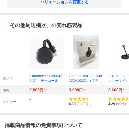
バリエーションを変更する
「
その他周辺機器
」の売れ筋製品
Chromecast GA0043
Chromecast GA3A00
エレクトレッ
製品名
9-JP （チャコール）
133A16Z01 （ブラッ
ンサーマイク
ク）
CM-PC60
9,860
3,999
3,600
価格
円〜
円〜
円〜
-
レビュー
4.38
(
1,403
件)
4.29
(
99
件)
掲載商品情報の免責事項について