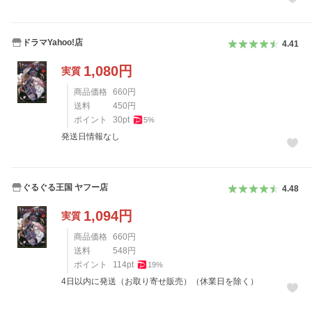
ドラマYahoo!店
4.41
1,080
円
実質
商品価格
660
円
送料
450
円
ポイント
30
pt
5
%
発送日情報なし
ぐるぐる王国 ヤフー店
4.48
1,094
円
実質
商品価格
660
円
送料
548
円
ポイント
114
pt
19
%
4日以内に発送（お取り寄せ販売）（休業日を除く）