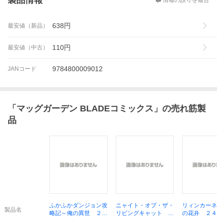
製品情報
情報の誤りを報告
638
円
最安値（新品）
110
円
最安値（中古）
9784800009012
JANコード
「
マッグガーデン BLADEコミックス
」の売れ筋製
品
ふかふかダンジョン攻
ニャイト・オブ・ザ・
リィンカーネ
製品名
略記～俺の異世 ２０
リビングキャット ８
の花弁 ２４