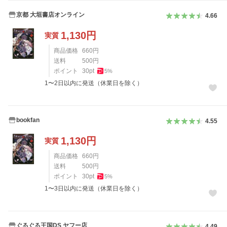
京都 大垣書店オンライン
4.66
1,130
円
実質
商品価格
660
円
送料
500
円
ポイント
30
pt
5
%
1〜2日以内に発送（休業日を除く）
bookfan
4.55
1,130
円
実質
商品価格
660
円
送料
500
円
ポイント
30
pt
5
%
1〜3日以内に発送（休業日を除く）
ぐるぐる王国DS ヤフー店
4.49