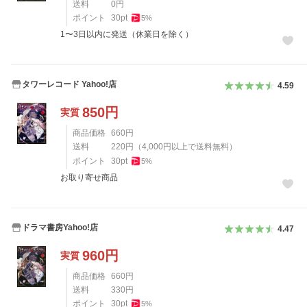
送料
0
円
ポイント
30
pt
5
%
1〜3日以内に発送（休業日を除く）
タワーレコード Yahoo!店
4.59
850
円
実質
商品価格
660
円
送料
220
円
（
4,000
円以上で送料無料）
ポイント
30
pt
5
%
お取り寄せ商品
ドラマ書房Yahoo!店
4.47
960
円
実質
商品価格
660
円
送料
330
円
ポイント
30
pt
5
%