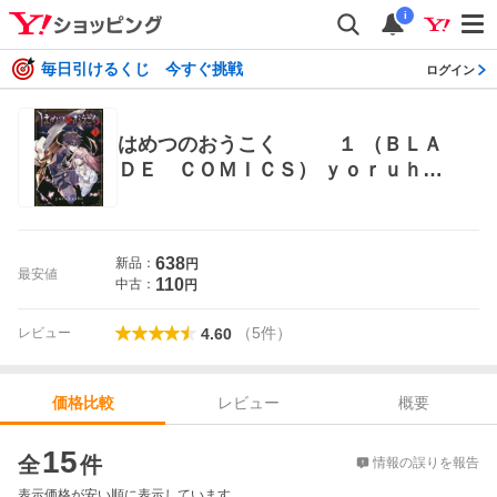
i
毎日引けるくじ 今すぐ挑戦
ログイン
はめつのおうこく １ （ＢＬＡ
ＤＥ ＣＯＭＩＣＳ） ｙｏｒｕｈａ
ｓｈｉ マッグガーデン BLADEコミッ
クス
638
新品：
円
最安値
110
中古：
円
（
5
件
）
レビュー
4.60
レビュー
概要
価格比較
価格比較
15
全
件
情報の誤りを報告
表示価格が安い順に表示しています