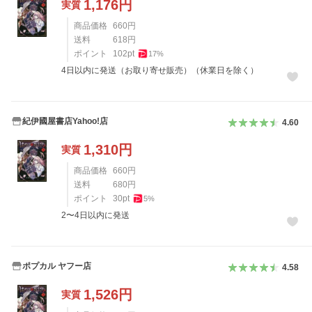
1,176
円
実質
商品価格
660
円
送料
618
円
ポイント
102
pt
17
%
4日以内に発送（お取り寄せ販売）（休業日を除く）
紀伊國屋書店Yahoo!店
4.60
1,310
円
実質
商品価格
660
円
送料
680
円
ポイント
30
pt
5
%
2〜4日以内に発送
ポプカル ヤフー店
4.58
1,526
円
実質