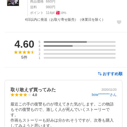
商品価格
660
円
送料
980
円
ポイント
114
pt
19
%
4日以内に発送（お取り寄せ販売）（休業日を除く）
レビュー
4.60
5
4
3
2
5
件
1
おすすめ順
取り敢えず買ってみた
2020/11/20
bow********
さん
4.0
最近この手の復讐ものが増えてきた気がします。この物語
もその復讐もので、激しく人が死んでいくストーリーで
す。

作画もストーリーも好みは分かれそうですが、次巻も購入
してみようと思います。