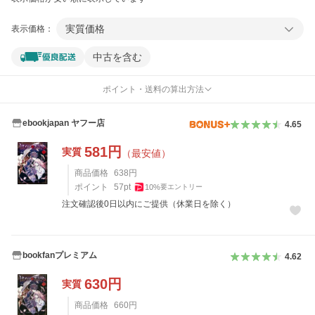
実質価格
表示価格：
中古を含む
ポイント・送料の算出方法
ebookjapan ヤフー店
4.65
581
円
実質
（最安値）
商品価格
638
円
ポイント
57
pt
10
%
要エントリー
注文確認後0日以内にご提供（休業日を除く）
bookfanプレミアム
4.62
630
円
実質
商品価格
660
円