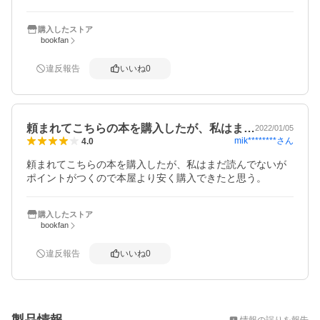
購入したストア
bookfan
違反報告
いいね
0
頼まれてこちらの本を購入したが、私はま…
2022/01/05
mik********
さん
4.0
頼まれてこちらの本を購入したが、私はまだ読んでないが
ポイントがつくので本屋より安く購入できたと思う。
購入したストア
bookfan
違反報告
いいね
0
概要