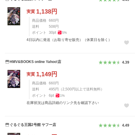
1,138
円
実質
商品価格
660
円
送料
508
円
ポイント
30
pt
5
%
4日以内に発送（お取り寄せ販売）（休業日を除く）
HMV&BOOKS online Yahoo!店
4.39
1,149
円
実質
商品価格
660
円
送料
495
円
（
2,500
円以上で送料無料）
ポイント
6
pt
1
%
在庫状況は商品詳細のリンク先を確認下さい
ぐるぐる王国2号館 ヤフー店
4.49