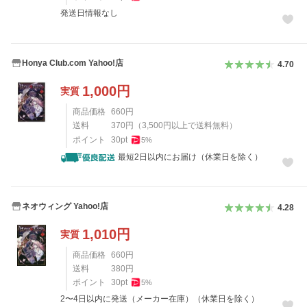
発送日情報なし
Honya Club.com Yahoo!店
4.70
1,000
円
実質
商品価格
660
円
送料
370
円
（
3,500
円以上で送料無料）
ポイント
30
pt
5
%
最短2日以内にお届け（休業日を除く）
ネオウィング Yahoo!店
4.28
1,010
円
実質
商品価格
660
円
送料
380
円
ポイント
30
pt
5
%
2〜4日以内に発送（メーカー在庫）（休業日を除く）