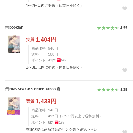
1〜2日以内に発送（休業日を除く）
bookfan
4.55
1,404
円
実質
商品価格
946
円
送料
500
円
ポイント
42
pt
5
%
1〜3日以内に発送（休業日を除く）
HMV&BOOKS online Yahoo!店
4.39
1,433
円
実質
商品価格
946
円
送料
495
円
（
2,500
円以上で送料無料）
ポイント
8
pt
1
%
在庫状況は商品詳細のリンク先を確認下さい