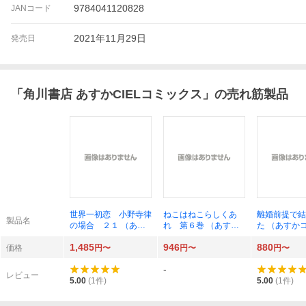
9784041120828
JANコード
2021年11月29日
発売日
「
角川書店 あすかCIELコミックス
」の売れ筋製品
世界一初恋 小野寺律
ねこはねこらしくあ
離婚前提で結
製品名
の場合 ２１ （あす
れ 第６巻 （あすか
た （あすか
かコミックスＣＬ－Ｄ
コミックスＣＬ－Ｄ
スＣＬ－ＤＸ
1,485
946
880
Ｘ） （小冊子付き特
Ｘ） ときたほのじ／
著
価格
円〜
円〜
円〜
装版） 中村春菊／著
著
-
レビュー
5.00
(
1
件)
5.00
(
1
件)