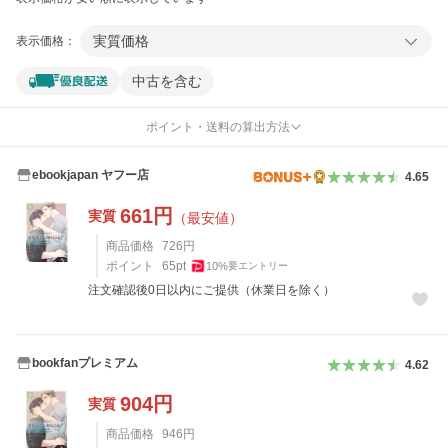
実質価格
表示価格：
中古を含む
ポイント・送料の算出方法
ebookjapan ヤフー店
4.65
661
円
実質
（最安値）
商品価格
726
円
ポイント
65
pt
10
%
要エントリー
注文確認後0日以内にご提供（休業日を除く）
bookfanプレミアム
4.62
904
円
実質
商品価格
946
円