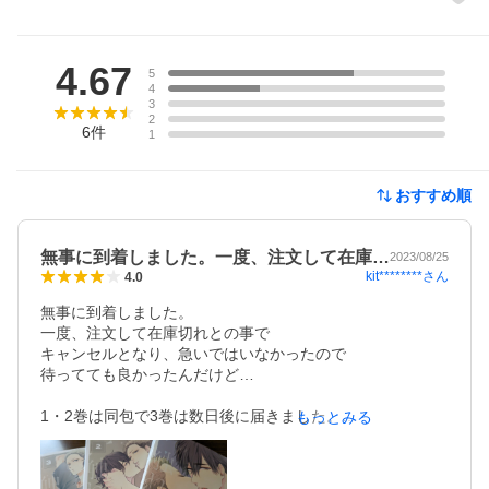
レビュー
4.67
5
4
3
2
6
件
1
おすすめ順
無事に到着しました。一度、注文して在庫…
2023/08/25
kit********
さん
4.0
無事に到着しました。

一度、注文して在庫切れとの事で

キャンセルとなり、急いではいなかったので

待ってても良かったんだけど…

1・2巻は同包で3巻は数日後に届きました。

もっとみる