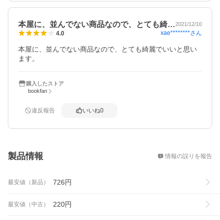
本屋に、並んでない商品なので、とても綺…
2021/12/10
xae********
さん
4.0
本屋に、並んでない商品なので、とても綺麗でいいと思い
ます。
購入したストア
bookfan
違反報告
いいね
0
概要
製品情報
情報の誤りを報告
726
円
最安値（新品）
220
円
最安値（中古）