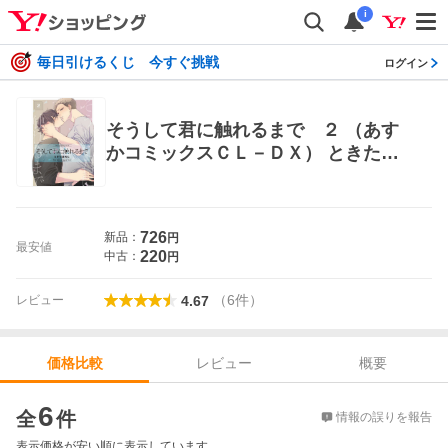
i
毎日引けるくじ 今すぐ挑戦
ログイン
そうして君に触れるまで ２ （あす
かコミックスＣＬ－ＤＸ） ときたほ
のじ／著 角川書店 あすかCIELコミッ
クス
726
新品：
円
最安値
220
中古：
円
（
6
件
）
レビュー
4.67
レビュー
概要
価格比較
価格比較
6
全
件
情報の誤りを報告
表示価格が安い順に表示しています