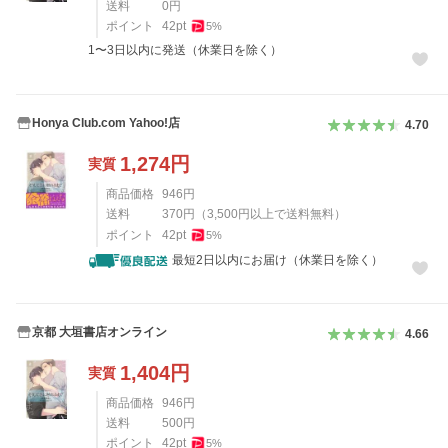
送料
0
円
ポイント
42
pt
5
%
1〜3日以内に発送（休業日を除く）
Honya Club.com Yahoo!店
4.70
1,274
円
実質
商品価格
946
円
送料
370
円
（
3,500
円以上で送料無料）
ポイント
42
pt
5
%
最短2日以内にお届け（休業日を除く）
京都 大垣書店オンライン
4.66
1,404
円
実質
商品価格
946
円
送料
500
円
ポイント
42
pt
5
%