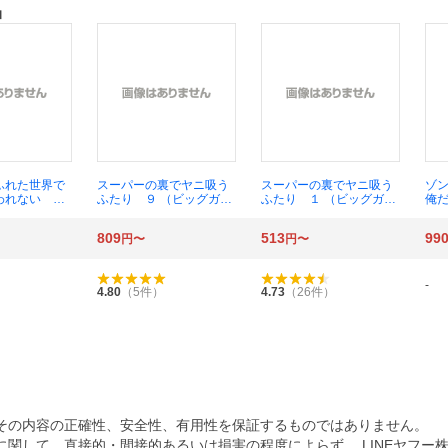
品
ふれた世界で
スーパーの裏でヤニ吸う
スーパーの裏でヤニ吸う
ゾ
われない フ
ふたり ９ （ビッグガン
ふたり １ （ビッグガン
俺
ミック ５
ガンコミックス） 地主／
ガンコミックス） 地主／
Ｉ
Ｃらぐちゅ
著
著
カラ
809
513
99
円〜
円〜
ちひろ／著 裏
ＯＭ
原作
藤
／
-
4.80
（
5
件）
4.73
（
26
件）
その内容の正確性、安全性、有用性を保証するものではありません。
関して、直接的・間接的あるいは損害の程度によらず、 LINEヤフー