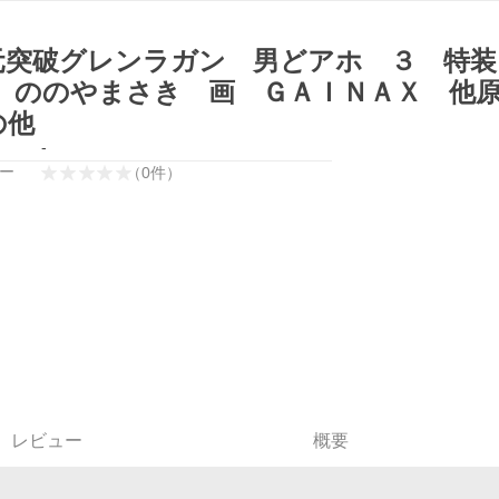
元突破グレンラガン 男どアホ ３ 特装
） ののやまさき 画 ＧＡＩＮＡＸ 他原
の他
-
ー
（
0
件
）
レビュー
概要