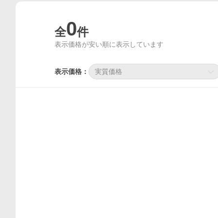
0
全
件
表示価格が安い順に表示しています
表示価格：
実質価格
価格比較