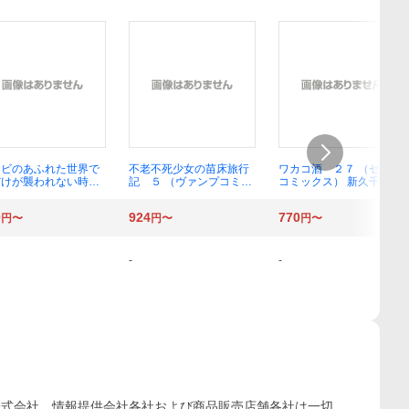
ンビのあふれた世界で
不老不死少女の苗床旅行
ワカコ酒 ２７ （ゼノン
だけが襲われない時子
記 ５ （ヴァンプコミッ
コミックス） 新久千映
Ｆ ＳＴＯＲＹ フル
クス） ふじはん／漫画
ーコミック １ （Ｃ
ルナ・ウサギ／原作
0
924
770
円〜
円〜
円〜
ＩＣらぐちゅう） 近
ろぼ／著 裏地ろくろ
原作
-
-
株式会社、情報提供会社各社および商品販売店舗各社は一切