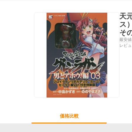
天
ス
そ
最安値
レビュ
価格比較