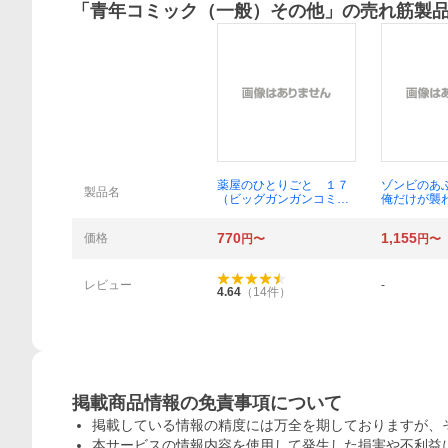
「
青年コミック（一般）その他
」の売れ筋製
概要
薬屋のひとりごと １７
ゾンビのあ
製品名
（ビッグガンガンコミッ
俺だけが襲
クス） 日向夏／原作 ね
ルカラーコ
こクラゲ／作画 七緒一
（ＣＯＭＩ
770
1,155
価格
円〜
円〜
綺／構成 しのとうこ／
う） 増田
キャラクター原案
地ろくろ／
レビュー
-
4.64
（
14
件）
掲載商品情報の免責事項について
掲載している情報の精度には万全を期しておりますが、
本サービスの情報内容を使用して発生した損害や不利益に