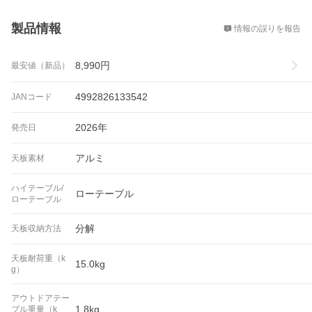
概要
製品情報
情報の誤りを報告
8,990
円
最安値（新品）
4992826133542
JANコード
2026年
発売日
アルミ
天板素材
ハイテーブル/
ローテーブル
ローテーブル
分解
天板収納方法
天板耐荷重（k
15.0kg
g）
アウトドアテー
1.8kg
ブル重量（k