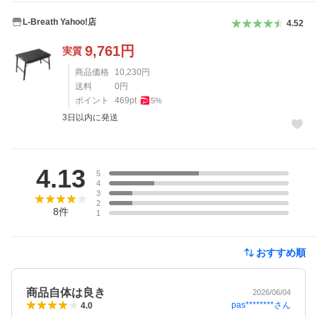
L-Breath Yahoo!店
4.52
9,761
円
実質
商品価格
10,230
円
送料
0
円
ポイント
469
pt
5
%
3日以内に発送
レビュー
4.13
5
4
3
2
8
件
1
おすすめ順
商品自体は良き
2026/06/04
pas********
さん
4.0