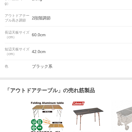
g）
アウトドアテー
2段階調節
ブル高さ調節
長辺天板サイズ
60.0cm
（cm）
短辺天板サイズ
42.0cm
（cm）
ブラック系
色
「
アウトドアテーブル
」の売れ筋製品