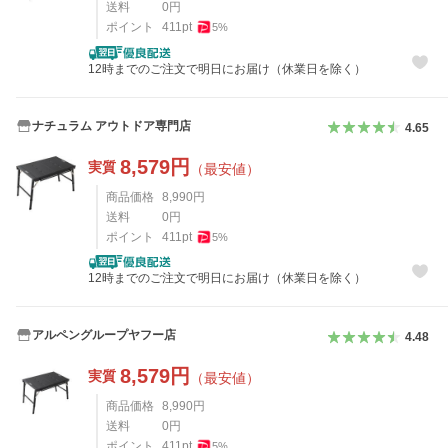
送料
0
円
ポイント
411
pt
5
%
12時までのご注文で明日にお届け（休業日を除く）
ナチュラム アウトドア専門店
4.65
8,579
円
実質
（最安値）
商品価格
8,990
円
送料
0
円
ポイント
411
pt
5
%
12時までのご注文で明日にお届け（休業日を除く）
アルペングループヤフー店
4.48
8,579
円
実質
（最安値）
商品価格
8,990
円
送料
0
円
ポイント
411
pt
5
%