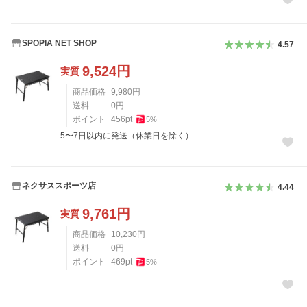
SPOPIA NET SHOP
4.57
9,524
円
実質
商品価格
9,980
円
送料
0
円
ポイント
456
pt
5
%
5〜7日以内に発送（休業日を除く）
ネクサススポーツ店
4.44
9,761
円
実質
商品価格
10,230
円
送料
0
円
ポイント
469
pt
5
%