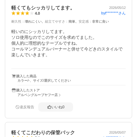
軽くてもシッカリしてます。
2026/05/12
byt********
さん
4.0
耐久性
：
壊れにくい
組立てやすさ
：
簡単
安定感
：
非常に良い
軽いのにシッカリしてます。

ソロ使用なのでこのサイズを求めてました。

個人的に理想的なテーブルですね。

コールマンデュアルバーナーと併せて今どきのスタイルで
楽しんでいきます。

購入した商品
カラー/-、サイズ/選択してください
購入したストア
アルペングループヤフー店
違反報告
いいね
0
軽くてこだわりの保管バック
2026/05/07