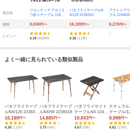
フロンティア アルミ3
バタフライテーブルN
アウトドアワ
製品名
つ折りテーブル 120x
X/120 2238333
ブル 224402
60cm O-A3T（木目
3,630
16,199
6,270
調）
価格
円〜
円〜
円〜
-
レビュー
4.39
(
459
件)
4.36
(
11
件)
よく一緒に見られている類似製品
バタフライテーブ
バタフライテーブ
バタフライサイド
ナチュラル
ルNX/120 223833
ルNX/90 2238318
テーブルNX 22447
テーブル/12
3
42
813
16,199
14,885
10,043
8,998
円〜
円〜
円〜
円〜
4.36
(
11
件)
3.75
(
4
件)
4.67
(
3
件)
4.62
(
13
件)