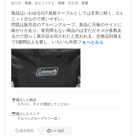
耐久性
：
普通
組立てやすさ
：
簡単
安定感
：
普通
製品はいわゆるIGT規格テーブルとしては非常に軽く、2ユ
ニット分なので使いやすい。

問題は販売店のアルペングループ。新品に天板のサイドに
曲がりがあり。発売間もない商品のはずだがキズが多数あ
るので恐らく展示品を回されたと思われる。交換品到着ま
で3週間以上を要し、いちいち外部フォームを経由させら
もっとみる
れ、挙句返信や連絡が無い。ヤフーショップのフォームは
既読スルー。もうこのグループからは2度と商品を買わな
い。
購入した商品
カラー/-、サイズ/選択してください
購入したストア
アルペングループヤフー店
違反報告
いいね
2