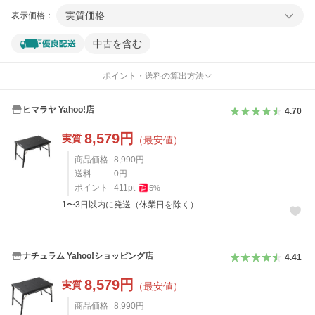
実質価格
表示価格：
中古を含む
ポイント・送料の算出方法
ヒマラヤ Yahoo!店
4.70
8,579
円
実質
（最安値）
商品価格
8,990
円
送料
0
円
ポイント
411
pt
5
%
1〜3日以内に発送（休業日を除く）
ナチュラム Yahoo!ショッピング店
4.41
8,579
円
実質
（最安値）
商品価格
8,990
円