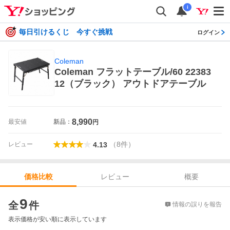
i
毎日引けるくじ 今すぐ挑戦
ログイン
Coleman
Coleman フラットテーブル/60 22383
12（ブラック） アウトドアテーブル
8,990
最安値
新品：
円
（
8
件
）
レビュー
4.13
レビュー
概要
価格比較
価格比較
9
全
件
情報の誤りを報告
表示価格が安い順に表示しています