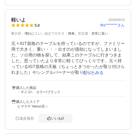
軽いよ
2026/06/10
ths********
さん
5.0
耐久性
：
壊れにくい
組立てやすさ
：
簡単
安定感
：
非常に良い
元々IGT規格のテーブルを持っているのですが、ファミリー
用で大きく、重い・・・出すのが億劫になってしまいまし
た。ソロ用の物を探して、結果このテーブルに行きつきま
した。思っていたより非常に軽くてびっくりです。元々持
っているIGT規格の天板（ちょっときつかったが取り付けら
れました）やシングルバーナーが取り付けられ、良かっ
もっとみる
た。使わない天板を四辺どこにでも装着可能というのも良
かったです。
購入した商品
・サイズ/-、カラー/ブラック
購入したストア
ヒマラヤ Yahoo!店
違反報告
いいね
0