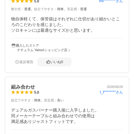
nis********
さん
5.0
耐久性
：
普通
組立てやすさ
：
簡単
安定感
：
普通
物自体軽くて、保管袋はそれぞれに仕切があり細かいとこ
ろのこだわりを感じました。

ソロキャンには最適なサイズかと思います。
購入したストア
ナチュラム Yahoo!ショッピング店
違反報告
いいね
0
組み合わせ
2026/06/26
t_t********
さん
5.0
組立てやすさ
：
簡単
安定感
：
良い
デュアルガスバーナー購入後に入手しました。

同メーカーテーブルと組み合わせでの使用は

満足感ありジャストフィットです。