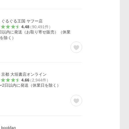
ぐるぐる王国 ヤフー店
4.48
（
90,491
件
）
日以内に発送（お取り寄せ販売）（休業
を除く）
京都 大垣書店オンライン
4.66
（
2,944
件
）
〜2日以内に発送（休業日を除く）
bookfan