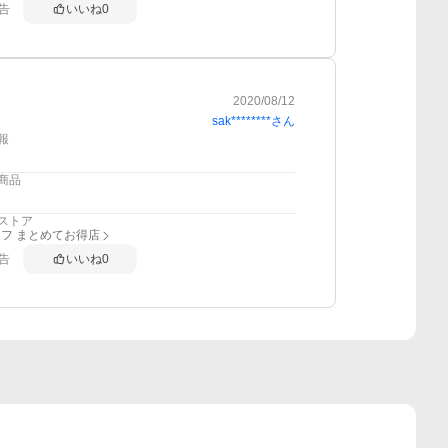
告
いいね
0
2020/08/12
sak********
さん
報
商品
ストア
フ まとめてお得店
告
いいね
0