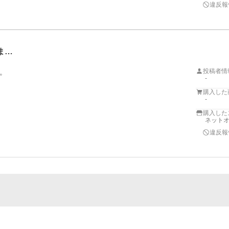
違反報
ま…
投稿者情
。
-
購入した
-
購入した
ネットオ
違反報