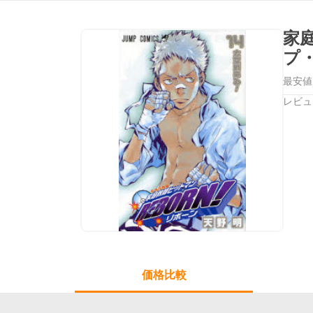
家
プ
最安値
レビュ
価格比較