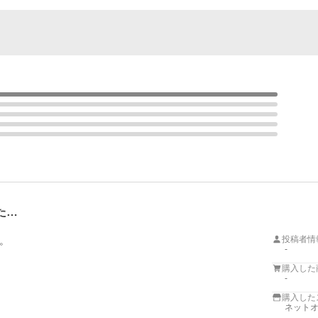
た…
投稿者情


-
購入した
-
購入した
ネットオ