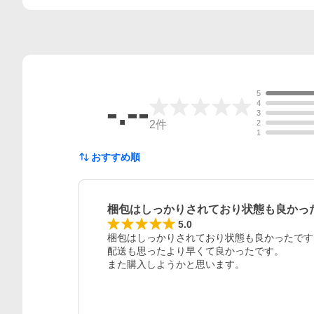
5
-.--
4
3
2
件
2
1
おすすめ順
梱包はしっかりされており状態も良かっ
5.0
梱包はしっかりされており状態も良かったです。
配送も思ったより早くて良かったです。

また購入しようかと思います。
レビュー