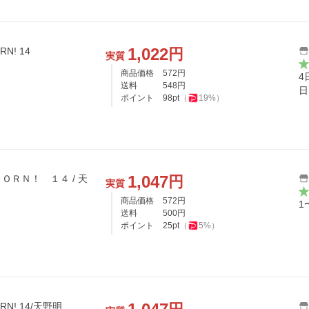
1,022
円
! 14
実質
商品価格
572
円
4
送料
548
円
日
ポイント
98
pt
（
19
%）
1,047
円
ＯＲＮ！ １４ / 天
実質
商品価格
572
円
1
送料
500
円
ポイント
25
pt
（
5
%）
N! 14/天野明