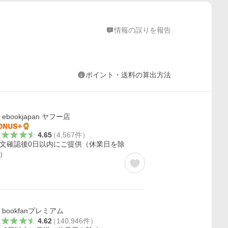
情報の誤りを報告
ポイント・送料の算出方法
ebookjapan ヤフー店
4.65
（
4,567
件
）
文確認後0日以内にご提供（休業日を除
）
bookfanプレミアム
4.62
（
140,946
件
）