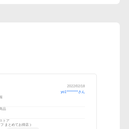
2022/02/18
yo1********
さん
報
商品
ストア
フ まとめてお得店