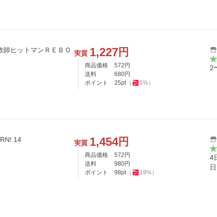
1,227
円
実質
商品価格
572
円
2
送料
680
円
ポイント
25
pt
（
5
%）
1,454
円
! 14
実質
商品価格
572
円
4
送料
980
円
日
ポイント
98
pt
（
19
%）