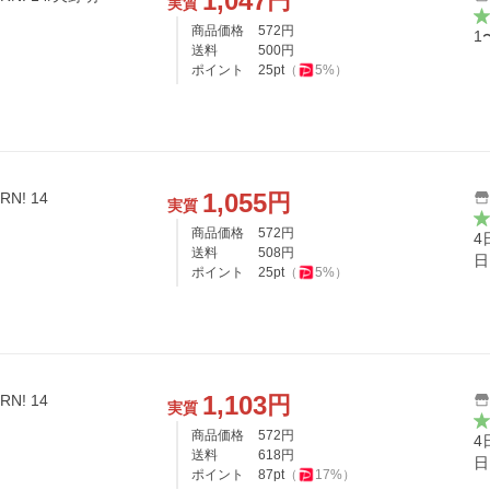
1,047
円
実質
商品価格
572
円
1
送料
500
円
ポイント
25
pt
（
5
%）
1,055
円
! 14
実質
商品価格
572
円
4
送料
508
円
日
ポイント
25
pt
（
5
%）
1,103
円
! 14
実質
商品価格
572
円
4
送料
618
円
日
ポイント
87
pt
（
17
%）