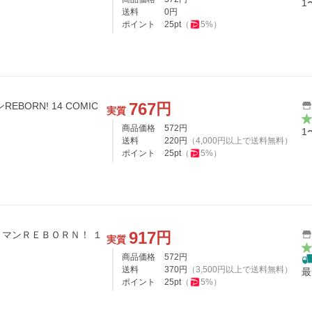
1
送料
0
円
ポイント
25
pt
（
5
%）
767
円
BORN! 14 COMIC
実質
商品価格
572
円
1
送料
220
円
（
4,000
円以上で送料無料）
ポイント
25
pt
（
5
%）
917
円
マンＲＥＢＯＲＮ！ １
実質
商品価格
572
円
送料
370
円
（
3,500
円以上で送料無料）
最
ポイント
25
pt
（
5
%）