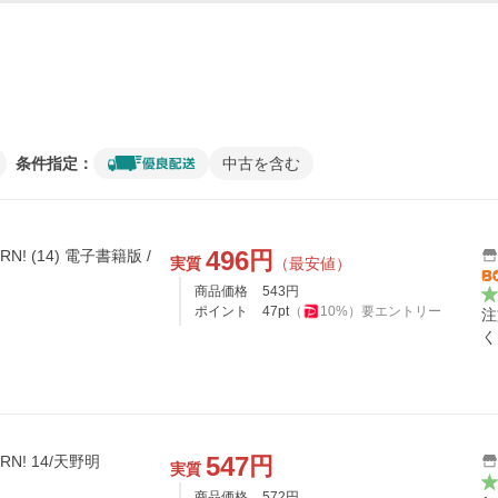
条件指定：
中古を含む
496
円
! (14) 電子書籍版 /
実質
（最安値）
商品価格
543
円
ポイント
47
pt
（
10
%）
要エントリー
注
く
547
円
N! 14/天野明
実質
商品価格
572
円