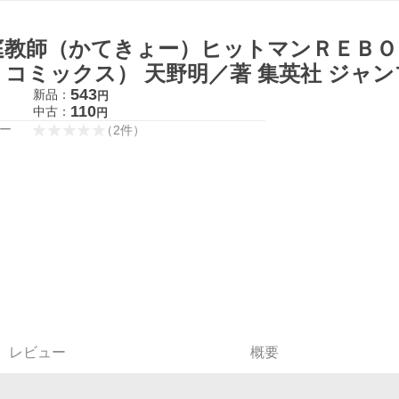
庭教師（かてきょー）ヒットマンＲＥＢＯ
・コミックス） 天野明／著 集英社 ジャ
543
新品：
円
110
中古：
円
ー
（
2
件
）
レビュー
概要