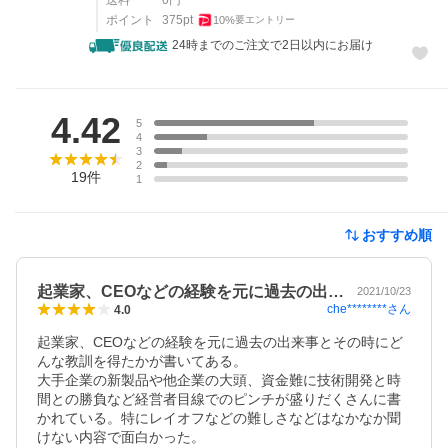
送料
0
円
ポイント
375
pt
10
%
要エントリー
24時までのご注文で2日以内にお届け
レビュー
4.42
5
4
3
2
19
件
1
おすすめ順
起業家、CEOなどの経験を元に過去の出…
2021/10/23
che********
さん
4.0
起業家、CEOなどの経験を元に過去の出来事とその時にど
んな教訓を得たかが書いてある。

大手企業の新製品や他企業の大頭、資金難に技術開発と時
間との勝負など経営者目線でのピンチが盛りだくさんに書
かれている。特にレイオフなどの難しさなどはなかなか聞
けない内容で面白かった。