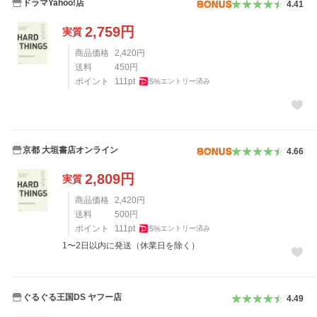
ドラマYahoo!店
4.41
2,759
円
実質
商品価格
2,420
円
送料
450
円
ポイント
111
pt
5
%
エントリー済み
京都 大垣書店オンライン
4.66
2,809
円
実質
商品価格
2,420
円
送料
500
円
ポイント
111
pt
5
%
エントリー済み
1〜2日以内に発送（休業日を除く）
ぐるぐる王国DS ヤフー店
4.49