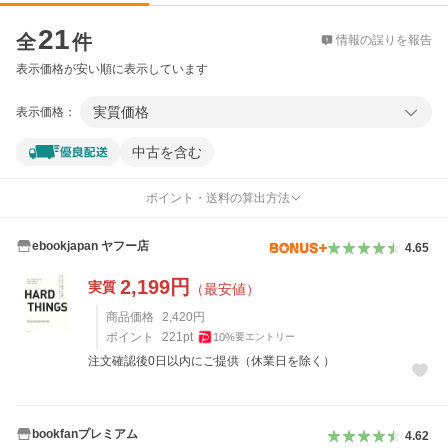
価格比較
21
全
件
情報の誤りを報告
表示価格が安い順に表示しています
実質価格
表示価格：
中古を含む
ポイント・送料の算出方法
ebookjapan ヤフー店
4.65
2,199
円
実質
（最安値）
商品価格
2,420
円
ポイント
221
pt
10
%
要エントリー
注文確認後0日以内にご提供（休業日を除く）
bookfanプレミアム
4.62