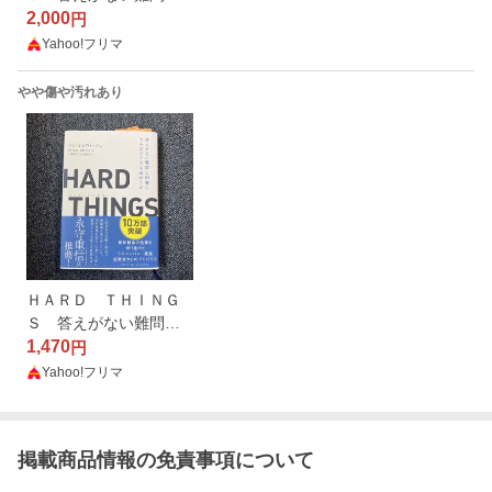
困難にきみはどう立ち
2,000
円
向かうか ベン・ホロウ
Yahoo!フリマ
ィッツ／著 滑川海彦
／訳 高橋信夫／訳
やや傷や汚れあり
ＨＡＲＤ ＴＨＩＮＧ
Ｓ 答えがない難問と
困難にきみはどう立ち
1,470
円
向かうか ベン・ホロウ
Yahoo!フリマ
ィッツ／著 滑川海彦
／訳 高橋信夫／訳
掲載商品情報の免責事項について