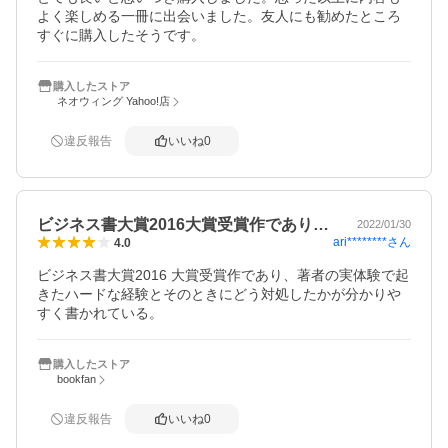
よく楽しめる一冊に出会いました。友人にも勧めたところ
すぐに購入したそうです。
購入したストア
ネオウィング Yahoo!店
違反報告
いいね
0
ビジネス書大賞2016大賞受賞作であり…
2022/01/30
ari********
さん
4.0
ビジネス書大賞2016 大賞受賞作であり、著者の実体験で起
きたハードな経験とそのときにどう対処したかが分かりや
すく書かれている。
購入したストア
bookfan
違反報告
いいね
0