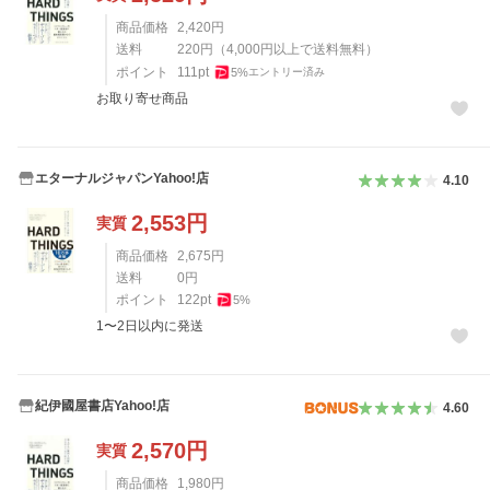
商品価格
2,420
円
送料
220
円
（
4,000
円以上で送料無料）
ポイント
111
pt
5
%
エントリー済み
お取り寄せ商品
エターナルジャパンYahoo!店
4.10
2,553
円
実質
商品価格
2,675
円
送料
0
円
ポイント
122
pt
5
%
1〜2日以内に発送
紀伊國屋書店Yahoo!店
4.60
2,570
円
実質
商品価格
1,980
円