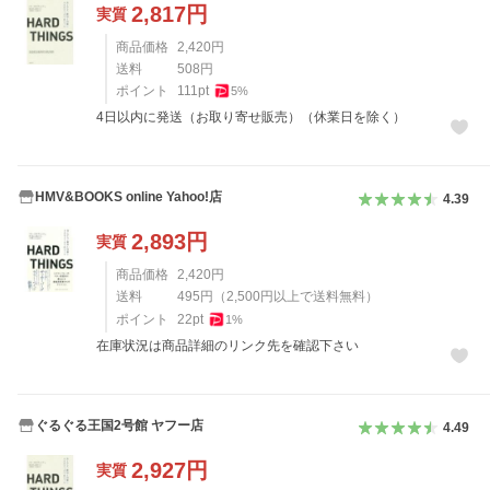
2,817
円
実質
商品価格
2,420
円
送料
508
円
ポイント
111
pt
5
%
4日以内に発送（お取り寄せ販売）（休業日を除く）
HMV&BOOKS online Yahoo!店
4.39
2,893
円
実質
商品価格
2,420
円
送料
495
円
（
2,500
円以上で送料無料）
ポイント
22
pt
1
%
在庫状況は商品詳細のリンク先を確認下さい
ぐるぐる王国2号館 ヤフー店
4.49
2,927
円
実質