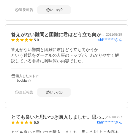
違反報告
いいね
0
答えがない難問と困難に君はどう立ち向か…
2021/09/29
chi********
さん
5.0
答えがない難問と困難に君はどう立ち向かうか

という難題をグーグルの人事のトップが、わかりやすく解
説している非常に興味深い内容でした。
購入したストア
bookfan
違反報告
いいね
0
とても良いと思いつき購入しました。思っ…
2021/03/27
kan********
さん
5.0
とても良いと思いつき購入しました。思った以上に内容も