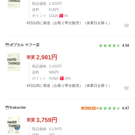
商品価格
2,420
円
送料
618
円
ポイント
111
pt
5
%
4日以内に発送（お取り寄せ販売）（休業日を除く）
ポプカル ヤフー店
4.58
2,981
円
実質
商品価格
2,420
円
送料
980
円
ポイント
419
pt
19
%
4日以内に発送（お取り寄せ販売）（休業日を除く）
Kokochie
4.47
3,759
円
実質
商品価格
4,134
円