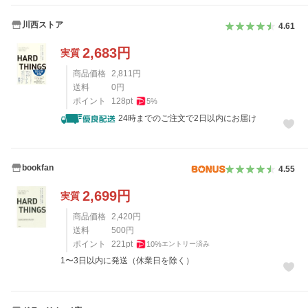
川西ストア
4.61
2,683
円
実質
商品価格
2,811
円
送料
0
円
ポイント
128
pt
5
%
24時までのご注文で2日以内にお届け
bookfan
4.55
2,699
円
実質
商品価格
2,420
円
送料
500
円
ポイント
221
pt
10
%
エントリー済み
1〜3日以内に発送（休業日を除く）