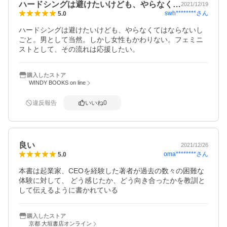
ハードシングは避けたいけども、やらなく…
2021/12/19
swh********
さん
5.0
ハードシングは避けたいけども、やらなくてはならないし
ごと。男として当然。しかし女性もかわりない。フェミニ
ストとして、その流れは応援したい。
購入したストア
WINDY BOOKS on line
違反報告
いいね
0
良い
2021/12/26
oma********
さん
5.0
本書は起業家、CEOを経験した著者が過去の数々の困難な
体験に対して、 どう感じたか、どう向き合ったかを教訓と
して伝えるように書かれている
購入したストア
京都 大垣書店オンライン