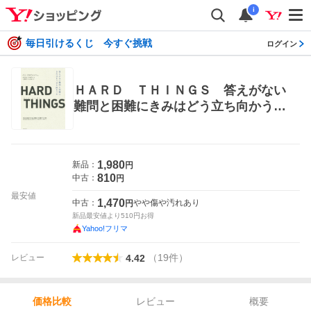
i
毎日引けるくじ 今すぐ挑戦
ログイン
ＨＡＲＤ ＴＨＩＮＧＳ 答えがない
難問と困難にきみはどう立ち向かうか
ベン・ホロウィッツ／著 滑川海彦／
訳 高橋信夫／訳 ビジネス経営者の
本
1,980
新品：
円
810
中古：
円
最安値
1,470
中古：
やや傷や汚れあり
円
新品最安値より
510
円お得
Yahoo!フリマ
（
19
件
）
レビュー
4.42
レビュー
概要
価格比較