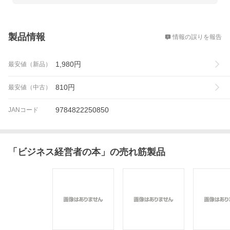
概要
製品情報
情報の誤りを報告
1,980
円
最安値（新品）
810
円
最安値（中古）
9784822250850
JANコード
「
ビジネス経営者の本
」の売れ筋製品