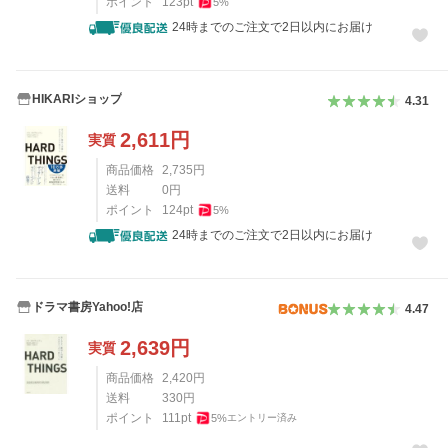
ポイント
123
pt
5
%
24時までのご注文で2日以内にお届け
HIKARIショップ
4.31
2,611
円
実質
商品価格
2,735
円
送料
0
円
ポイント
124
pt
5
%
24時までのご注文で2日以内にお届け
ドラマ書房Yahoo!店
4.47
2,639
円
実質
商品価格
2,420
円
送料
330
円
ポイント
111
pt
5
%
エントリー済み