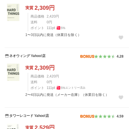
2,309
円
実質
商品価格
2,420
円
送料
0
円
ポイント
111
pt
5
%
1〜3日以内に発送（休業日を除く）
ネオウィング Yahoo!店
4.28
2,309
円
実質
商品価格
2,420
円
送料
0
円
ポイント
111
pt
5
%
エントリー済み
2〜4日以内に発送（メーカー在庫）（休業日を除く）
タワーレコード Yahoo!店
4.59
2,529
円
実質