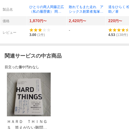
ひとりの商人岡藤正広
敗れてもまた走れ ア
道をひらく 
製品名
（私の履歴書） 岡藤
シックス創業者鬼塚喜
助／著
正広／著
八郎の情熱 「オニツ
1,870
2,420
220
カタイガー」を創った
価格
円〜
円〜
円〜
「靴の鬼才」はなぜ世
-
界と戦い続けたか 財
レビュー
部誠一／著
3.00
(
1
件)
4.53
(
138
件)
関連サービスの中古商品
目立った傷や汚れなし
ＨＡＲＤ ＴＨＩＮＧ
Ｓ 答えがない難問と