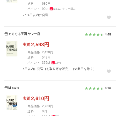
送料
680
円
ポイント
90
pt
5
%
エントリー済み
2〜4日以内に発送
ぐるぐる王国 ヤフー店
4.48
2,593
円
実質
商品価格
2,420
円
送料
548
円
ポイント
375
pt
17
%
4日以内に発送（お取り寄せ販売）（休業日を除く）
M-style
4.26
2,610
円
実質
商品価格
2,733
円
送料
0
円