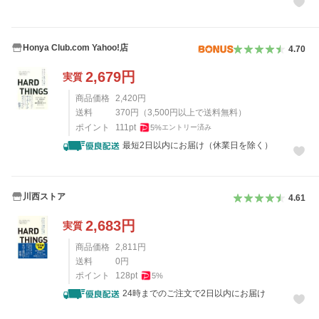
Honya Club.com Yahoo!店
4.70
2,679
円
実質
商品価格
2,420
円
送料
370
円
（
3,500
円以上で送料無料）
ポイント
111
pt
5
%
エントリー済み
最短2日以内にお届け（休業日を除く）
川西ストア
4.61
2,683
円
実質
商品価格
2,811
円
送料
0
円
ポイント
128
pt
5
%
24時までのご注文で2日以内にお届け