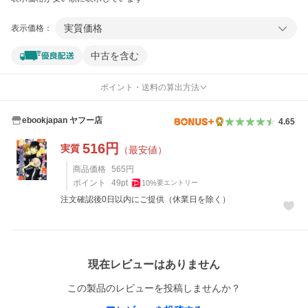
実質価格
表示価格：
中古を含む
ポイント・送料の算出方法
ebookjapan ヤフー店
4.65
516
円
実質
（最安値）
商品価格
565
円
ポイント
49
pt
10
%
要エントリー
注文確認後0日以内にご提供（休業日を除く）
レビュー
現在レビューはありません
この製品のレビューを投稿しませんか？