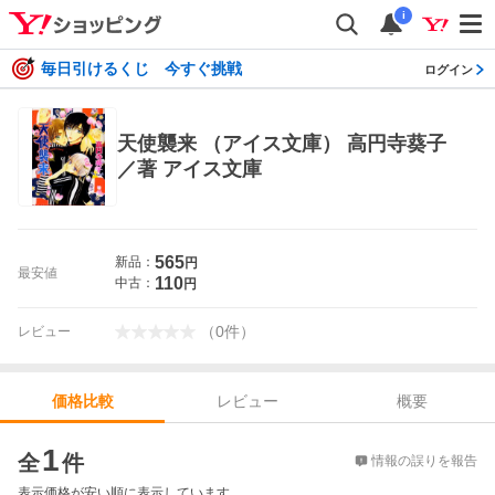
i
毎日引けるくじ 今すぐ挑戦
ログイン
天使襲来 （アイス文庫） 高円寺葵子
／著 アイス文庫
565
新品：
円
最安値
110
中古：
円
（
0
件
）
レビュー
レビュー
概要
価格比較
価格比較
1
全
件
情報の誤りを報告
表示価格が安い順に表示しています