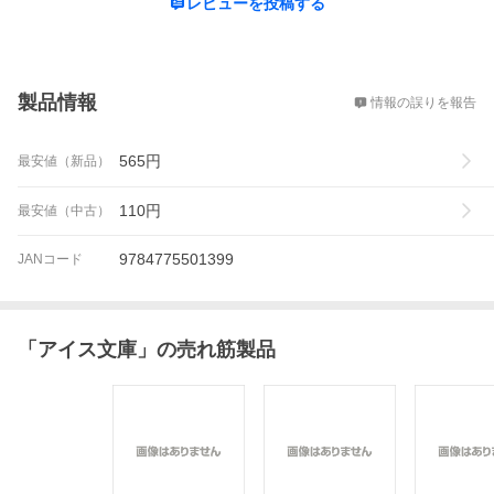
レビューを投稿する
概要
製品情報
情報の誤りを報告
565
円
最安値（新品）
110
円
最安値（中古）
9784775501399
JANコード
「
アイス文庫
」の売れ筋製品