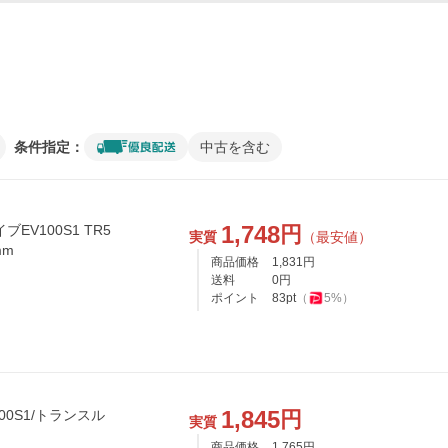
条件指定：
中古を含む
1,748
円
ブEV100S1 TR5
実質
（最安値）
mm
商品価格
1,831
円
送料
0
円
ポイント
83
pt
（
5
%）
1,845
円
0S1/トランスル
実質
商品価格
1,765
円