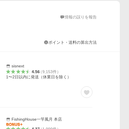
情報の誤りを報告
ポイント・送料の算出方法
sisnext
4.56
（
9,153
件
）
1〜2日以内に発送（休業日を除く）
FishingHouse一竿風月 本店