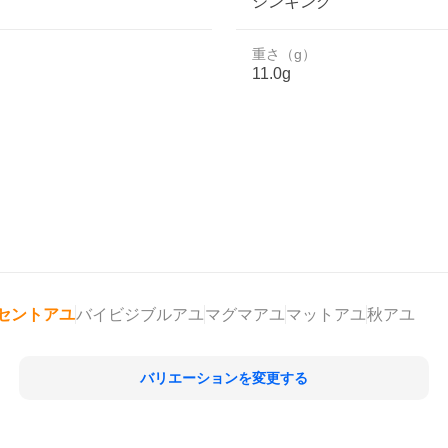
シンキング
重さ（g）
11.0g
セントアユ
バイビジブルアユ
マグマアユ
マットアユ
秋アユ
バリエーションを変更する