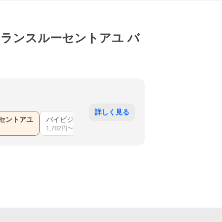
1 トランスルーセントアユ バ
詳しく見る
セントアユ
バイビジブルアユ
マグマアユ
マットアユ
秋
1,702
円〜
1,782
円〜
1,593
円〜
1,76