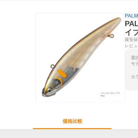
PAL
PA
イ
最安値
レビュ
選
モ
カ
価格比較