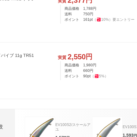
2,377
円
実質
商品価格
1,788
円
送料
750
円
ポイント
161
pt
（
10
%）
要エントリー
2,550
円
イブ 11g TR51
実質
商品価格
1,980
円
送料
660
円
ポイント
90
pt
（
5
%）
EV100S2/スケールア
較
EV100
ユ
1,593
円