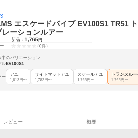
MS
LMS エスケードバイブ EV100S1 TR5
ブレーションルアー
1,765
新品：
円
ー
（
0
件
）
択中のバリエーション
デル
EV100S1
アユ
サイトマットアユ
スケールアユ
トランスルー
ラー
1,813
円〜
1,782
円〜
1,765
円〜
1,765
円〜
レビュー
概要