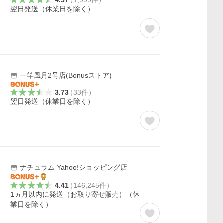
4.37
（
1,999
件
）
翌日発送（休業日を除く）
一竿風月2号店(Bonusストア)
3.73
（
33
件
）
翌日発送（休業日を除く）
ナチュラム Yahoo!ショッピング店
4.41
（
146,245
件
）
1ヵ月以内に発送（お取り寄せ販売）（休
業日を除く）