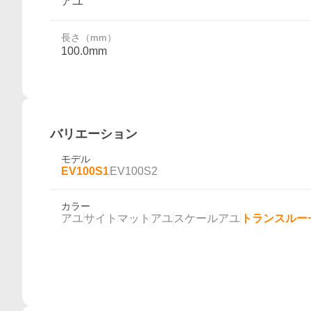
アユ
長さ（mm）
100.0mm
バリエーション
モデル
EV100S1
EV100S2
カラー
アユ
サイトマットアユ
スケールアユ
トランスルー
概要