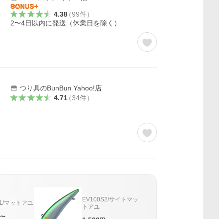
4.38
（
99
件
）
2〜4日以内に発送（休業日を除く）
つり具のBunBun Yahoo!店
4.71
（
34
件
）
EV100S2/サイトマッ
S1/マットアユ
トアユ
〜