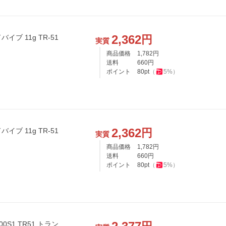
2,362
円
イブ 11g TR-51
実質
商品価格
1,782
円
送料
660
円
ポイント
80
pt
（
5
%）
2,362
円
イブ 11g TR-51
実質
商品価格
1,782
円
送料
660
円
ポイント
80
pt
（
5
%）
S1 TR51 トラン