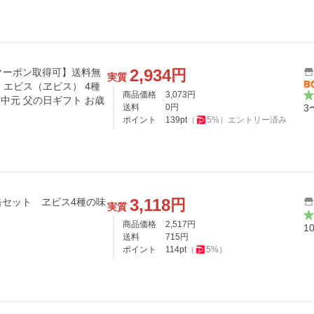
2,934
円
Fクーポン取得可】送料無
実質
ロ エビス（ヱビス） 4種
商品価格
3,073
円
お中元 父の日ギフト お歳
送料
0
円
3
ポイント
139
pt
（
5
%）
エントリー済み
3,118
円
セット ヱビス4種の味
実質
商品価格
2,517
円
1
送料
715
円
ポイント
114
pt
（
5
%）