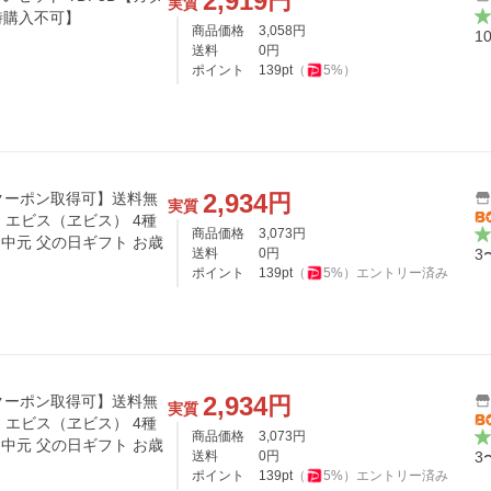
2,919
円
実質
時購入不可】
商品価格
3,058
円
1
送料
0
円
ポイント
139
pt
（
5
%）
2,934
円
Fクーポン取得可】送料無
実質
ロ エビス（ヱビス） 4種
商品価格
3,073
円
お中元 父の日ギフト お歳
送料
0
円
3
ポイント
139
pt
（
5
%）
エントリー済み
2,934
円
Fクーポン取得可】送料無
実質
ロ エビス（ヱビス） 4種
商品価格
3,073
円
お中元 父の日ギフト お歳
送料
0
円
3
ポイント
139
pt
（
5
%）
エントリー済み