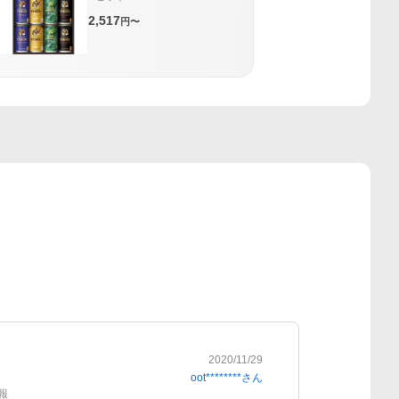
2,517
円〜
2020/11/29
oot********
さん
報