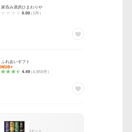
家呑み酒房ひまわりや
0.00
（
1
件
）
ふれあいギフト
4.49
（
4,855
件
）
1セット