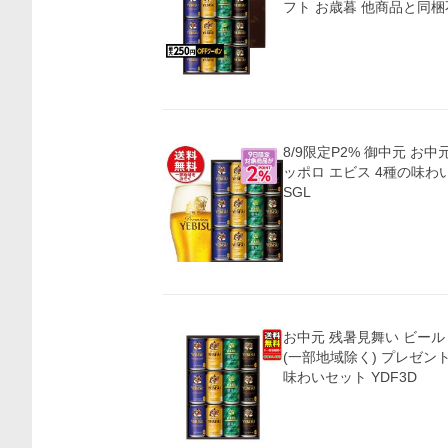
フト お歳暮 他商品と同梱
8/9限定P2% 御中元 お中
ッポロ エビス 4種の味わい
SGL
お中元 残暑見舞い ビール
(一部地域除く) プレゼン
味わいセット YDF3D