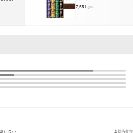
7,551
円〜
投稿者情
常に良い