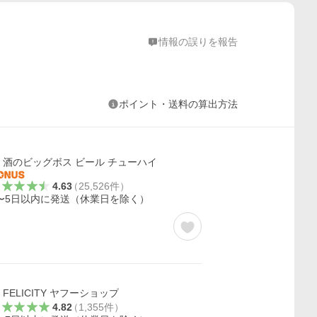
情報の誤りを報告
ポイント・送料の算出方法
酒のビッグボス ビール チューハイ
4.63
（
25,526
件
）
〜5日以内に発送（休業日を除く）
FELICITY ヤフーショップ
4.82
（
1,355
件
）