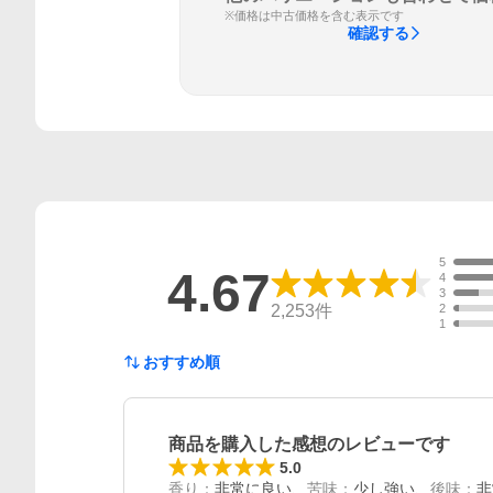
※価格は中古価格を含む表示です
確認する
5
4.67
4
3
2,253
件
2
1
おすすめ順
商品を購入した感想のレビューです
5.0
香り
：
非常に良い
苦味
：
少し強い
後味
：
非