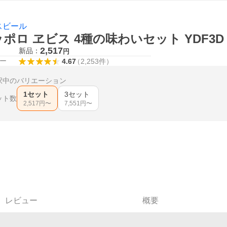
スビール
ポロ ヱビス 4種の味わいセット YDF3D
2,517
新品：
円
ー
4.67
（
2,253
件
）
択中のバリエーション
1セット
3セット
ット数
2,517
円〜
7,551
円〜
レビュー
概要