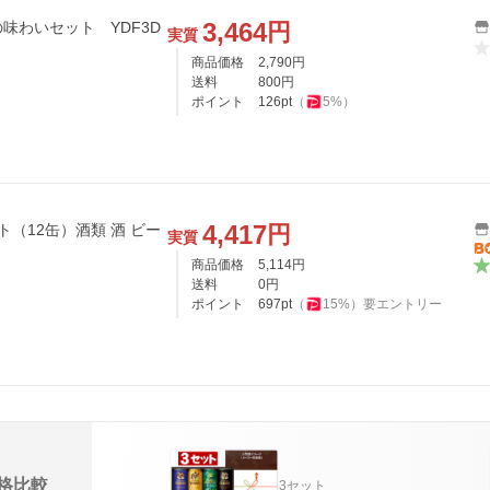
3,464
円
味わいセット YDF3D
実質
商品価格
2,790
円
送料
800
円
ポイント
126
pt
（
5
%）
4,417
円
（12缶）酒類 酒 ビー
実質
商品価格
5,114
円
送料
0
円
ポイント
697
pt
（
15
%）
要エントリー
格比較
3セット