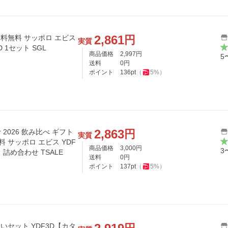
2,861
円
ポロ エビス
実質
 1セット SGL
商品価格
2,997
円
5
送料
0
円
ポイント
136
pt
（
5
%）
2,863
円
 2026 飲み比べ ギフト
実質
 サッポロ エビス YDF
商品価格
3,000
円
3
 詰め合わせ TSALE
送料
0
円
ポイント
137
pt
（
5
%）
いセット YDF3D【カタ