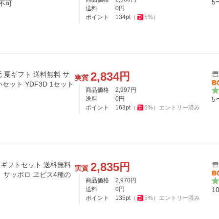
5
不可
送料
0
円
ポイント
134
pt
（
5
%）
2,834
円
元 夏ギフト 送料無料 サ
実質
セット YDF3D 1セット
商品価格
2,997
円
送料
0
円
5
ポイント
163
pt
（
6
%）
エントリー済み
2,835
円
 ギフトセット 送料無料
実質
ト サッポロ ヱビス4種の
商品価格
2,970
円
送料
0
円
1
ポイント
135
pt
（
5
%）
エントリー済み