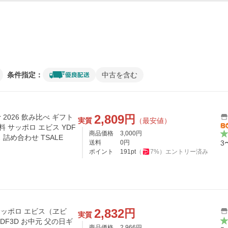
条件指定：
中古を含む
2,809
円
 2026 飲み比べ ギフト
実質
（最安値）
 サッポロ エビス YDF
商品価格
3,000
円
 詰め合わせ TSALE
送料
0
円
3
ポイント
191
pt
（
7
%）
エントリー済み
2,832
円
サッポロ エビス（ヱビ
実質
DF3D お中元 父の日ギ
商品価格
2,966
円