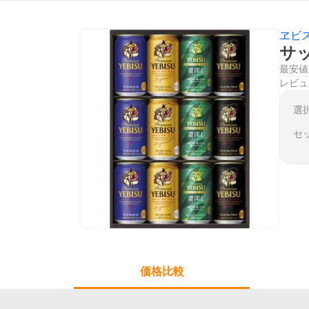
ヱビ
サッ
最安値
レビュ
選
セ
価格比較