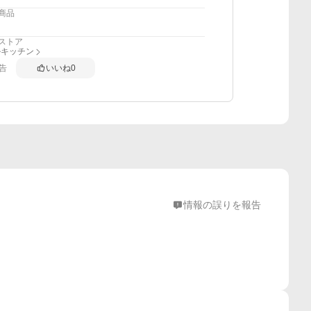
商品
ストア
ルキッチン
告
いいね
0
情報の誤りを報告