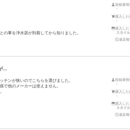
投稿者情
-
購入した
-
購入した
との事を浄水器が到着してから知りました。

スタイ
違反報
が…
投稿者情
ッチンが狭いのでこちらを選びました。

-
係で他のメーカーは使えません。

。
購入した
-
購入した
スタイ
違反報