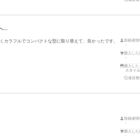
へ…
投稿者情
くカラフルでコンパクトな型に取り替えて、良かったです。
-
購入した
-
購入した
スタイ
違反報
投稿者情
-
購入した
-