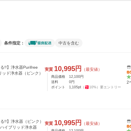
条件指定：
中古を含む
10,995
円
!】浄水器Purifree
実質
（最安値）
リッド浄水器（ピンク）
商品価格
12,100
円
送料
0
円
2
ポイント
1,105
pt
（
10
%）
要エントリー
10,995
円
える!!】浄水器（ピンク）
実質
（最安値）
ー） ハイブリッド浄水器
商品価格
12,100
円