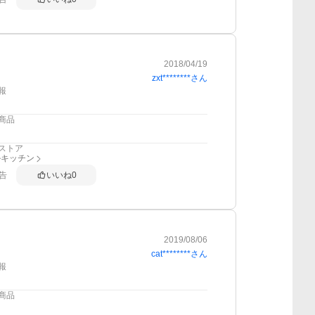
2018/04/19
zxt********
さん
報
商品
ストア
ルキッチン
告
いいね
0
2019/08/06
cat********
さん
報
商品