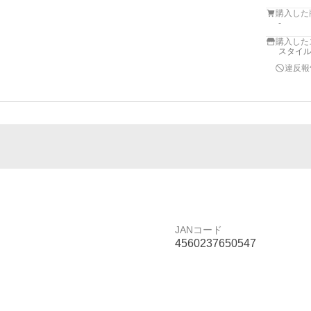
購入した
-
購入した
スタイ
違反報
JANコード
4560237650547