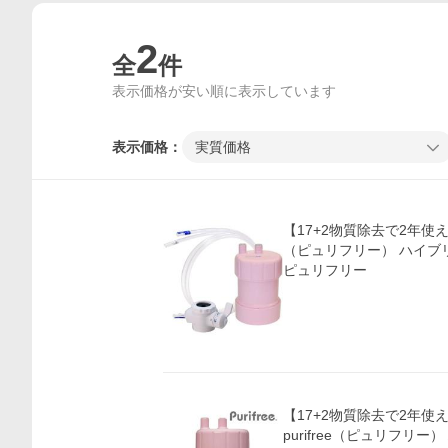
2
全
件
表示価格が安い順に表示しています
表示価格：
実質価格
【17+2物質除去で2年使える!
（ピュリフリー） ハイブ
ピュリフリー
価格比較
【17+2物質除去で2年使
purifree（ピュリフリ