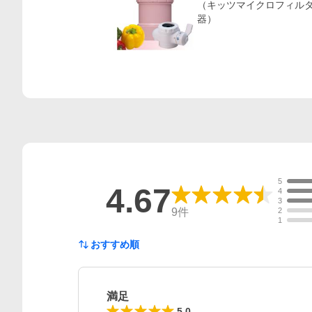
（キッツマイクロフィルタ
器）
5
4.67
4
3
9
件
2
1
おすすめ順
満足
5.0