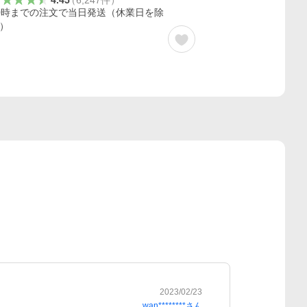
4.45
（
6,247
件
）
0時までの注文で当日発送（休業日を除
）
2023/02/23
wan********
さん