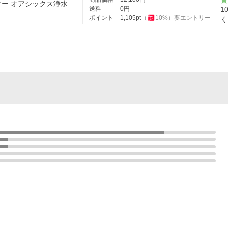
ー オアシックス浄水
送料
0
円
1
ポイント
1,105
pt
（
10
%）
要エントリー
く