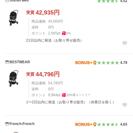
Joshin web
4.52
42,935
円
実質
商品価格
45,000
円
送料
0
円
ポイント
2,065
pt
5
%
21日以内に発送（お取り寄せ販売）
BESTWEAR
4.78
44,796
円
実質
商品価格
54,780
円
送料
0
円
ポイント
9,984
pt
20
%
要エントリー
1〜2日以内に発送（お取り寄せ販売）（休業日を除く）
French-French
4.65