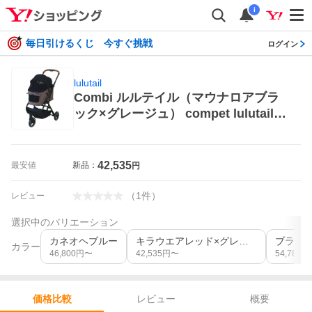
i
毎日引けるくじ 今すぐ挑戦
ログイン
lulutail
Combi ルルテイル（マウナロアブラ
ック×グレージュ） compet lulutail
ペットカート
42,535
最安値
新品：
円
（
1
件
）
レビュー
選択中のバリエーション
カネオヘブルー
キラウエアレッド×グレージュ
ブラッ
カラー
46,800
円〜
42,535
円〜
54,780
円
レビュー
概要
価格比較