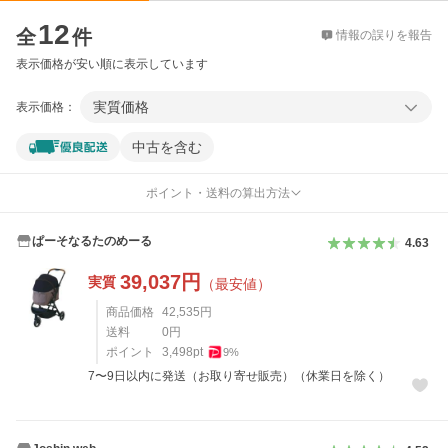
価格比較
12
全
件
情報の誤りを報告
表示価格が安い順に表示しています
実質価格
表示価格：
中古を含む
ポイント・送料の算出方法
ぱーそなるたのめーる
4.63
39,037
円
実質
（最安値）
商品価格
42,535
円
送料
0
円
ポイント
3,498
pt
9
%
7〜9日以内に発送（お取り寄せ販売）（休業日を除く）