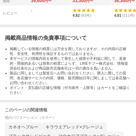
39,600
33,300
36,300
価格
円〜
円〜
円〜
-
レビュー
4.82
(
83
件)
4.81
(
111
件)
掲載商品情報の免責事項について
掲載している情報の精度には万全を期しておりますが、その内容の正確
性、安全性、有用性を保証するものではありません。
本サービスの情報内容を使用して発生した損害や不利益に関して、直接
的・間接的あるいは損害の程度によらず、 LINEヤフー株式会社、情報提
供会社各社および商品販売店舗各社は一切の責任を負いません。
製品に関しましては製造元へお問い合わせください。購入に際しての質
問、各店舗サービスの内容、価格、販売開始日等に関しましては各店舗へ
お問い合わせください。
ポイント・支払額の正確な情報（付与条件・上限等）はカートをご確認く
ださい。
このページの関連情報
他のバリエーション（カラー）
カネオヘブルー
キラウエアレッド×グレージュ
ブラックサンドビーチ
マウナロアブラック×グレージュ