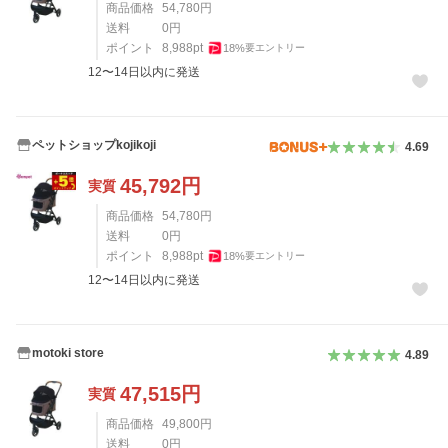
商品価格
54,780
円
送料
0
円
ポイント
8,988
pt
18
%
要エントリー
12〜14日以内に発送
ペットショップkojikoji
4.69
45,792
円
実質
商品価格
54,780
円
送料
0
円
ポイント
8,988
pt
18
%
要エントリー
12〜14日以内に発送
motoki store
4.89
47,515
円
実質
商品価格
49,800
円
送料
0
円