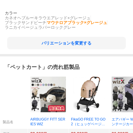
カラー
カネオヘブルー
キラウエアレッド×グレージュ
ブラックサンドビーチ
マウナロアブラック×グレージュ
ラニカイベージュ
ラバーロックグレー
バリエーションを変更する
「
ペットカート
」の売れ筋製品
AIRBUGGY FITT SER
FikaGO FREE TO GO
エアバギー W
製品名
IES WIZ
2（ヒュッゲベージ
ンテージカー
ュ）