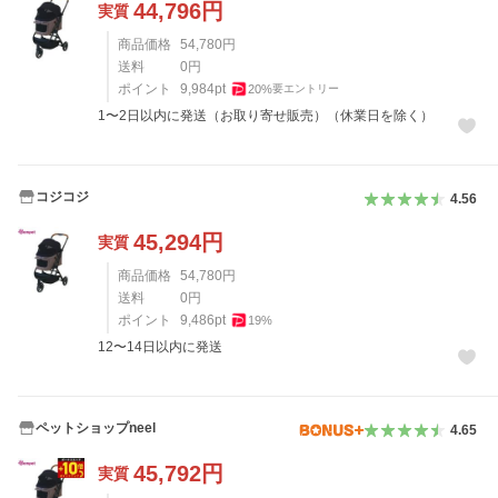
44,796
円
実質
商品価格
54,780
円
送料
0
円
ポイント
9,984
pt
20
%
要エントリー
1〜2日以内に発送（お取り寄せ販売）（休業日を除く）
コジコジ
4.56
45,294
円
実質
商品価格
54,780
円
送料
0
円
ポイント
9,486
pt
19
%
12〜14日以内に発送
ペットショップneel
4.65
45,792
円
実質