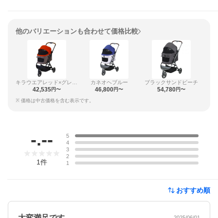
他のバリエーションも合わせて価格比較
キラウエアレッド×グレージュ
カネオヘブルー
ブラックサンドビーチ
42,535
46,800
54,780
円〜
円〜
円〜
※ 価格は中古価格を含む表示です。
レビュー
-.--
5
4
3
2
1
件
1
おすすめ順
大変満足です
2025/06/01