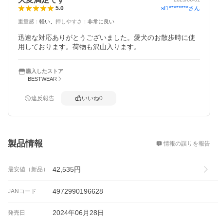
sf1********
さん
5.0
重量感
：
軽い
押しやすさ
：
非常に良い
迅速な対応ありがとうございました。愛犬のお散歩時に使
用しております。荷物も沢山入ります。
購入したストア
BESTWEAR
違反報告
いいね
0
概要
製品情報
情報の誤りを報告
42,535
円
最安値（新品）
4972990196628
JANコード
2024年06月28日
発売日