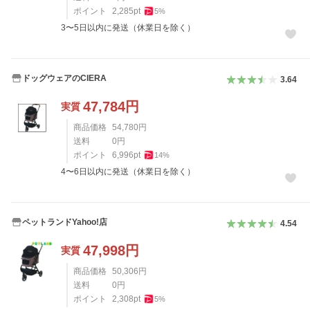
ポイント
2,285
pt
5
%
3〜5日以内に発送（休業日を除く）
ドッグウェアのCIERA
3.64
47,784
円
実質
商品価格
54,780
円
送料
0
円
ポイント
6,996
pt
14
%
4〜6日以内に発送（休業日を除く）
ペットランドYahoo!店
4.54
47,998
円
実質
商品価格
50,306
円
送料
0
円
ポイント
2,308
pt
5
%