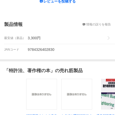
レビューを投稿する
概要
製品情報
情報の誤りを報告
3,300
円
最安値（新品）
9784326402830
JANコード
「
特許法、著作権の本
」の売れ筋製品