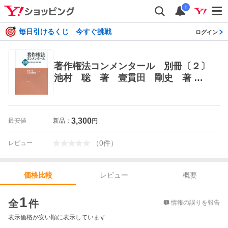
i
毎日引けるくじ 今すぐ挑戦
ログイン
著作権法コンメンタール 別冊〔２〕
池村 聡 著 壹貫田 剛史 著 特
許法、著作権の本
3,300
最安値
新品：
円
（
0
件
）
レビュー
レビュー
概要
価格比較
価格比較
1
全
件
情報の誤りを報告
表示価格が安い順に表示しています