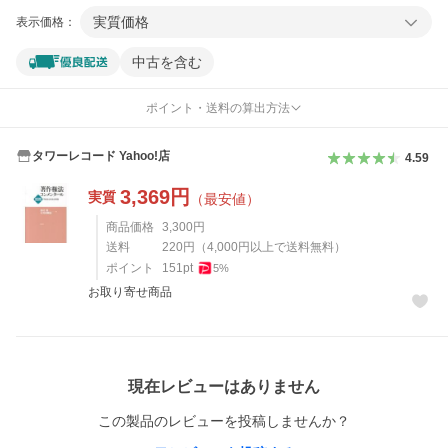
実質価格
表示価格：
中古を含む
ポイント・送料の算出方法
タワーレコード Yahoo!店
4.59
3,369
円
実質
（最安値）
商品価格
3,300
円
送料
220
円
（
4,000
円以上で送料無料）
ポイント
151
pt
5
%
お取り寄せ商品
レビュー
現在レビューはありません
この製品のレビューを投稿しませんか？