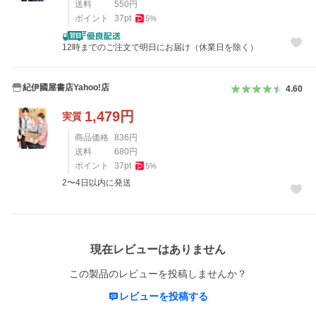
送料
550
円
ポイント
37
pt
5
%
12時までのご注文で明日にお届け（休業日を除く）
紀伊國屋書店Yahoo!店
4.60
1,479
円
実質
商品価格
836
円
送料
680
円
ポイント
37
pt
5
%
2〜4日以内に発送
レビュー
現在レビューはありません
この製品のレビューを投稿しませんか？
レビューを投稿する