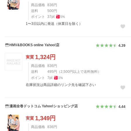
商品価格
836
円
送料
500
円
ポイント
37
pt
5
%
1〜3日以内に発送（休業日を除く）
HMV&BOOKS online Yahoo!店
4.39
1,324
円
実質
商品価格
836
円
送料
495
円
（
2,500
円以上で送料無料）
ポイント
7
pt
1
%
在庫状況は商品詳細のリンク先を確認下さい
漫画全巻ドットコム Yahoo!ショッピング店
4.44
1,349
円
実質
商品価格
836
円