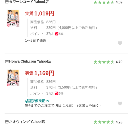
タワーレコード Yahoo!店
4.59
1,019
円
実質
商品価格
836
円
送料
220
円
（
4,000
円以上で送料無料）
ポイント
37
pt
5
%
1〜2日で発送
Honya Club.com Yahoo!店
4.70
1,169
円
実質
商品価格
836
円
送料
370
円
（
3,500
円以上で送料無料）
ポイント
37
pt
5
%
9時までのご注文で明日にお届け（休業日を除く）
ネオウィング Yahoo!店
4.28