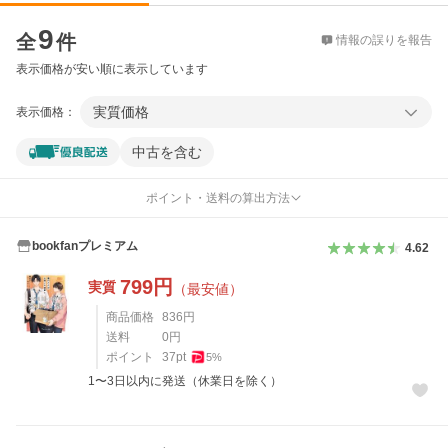
価格比較
9
全
件
情報の誤りを報告
表示価格が安い順に表示しています
実質価格
表示価格：
中古を含む
ポイント・送料の算出方法
bookfanプレミアム
4.62
799
円
実質
（最安値）
商品価格
836
円
送料
0
円
ポイント
37
pt
5
%
1〜3日以内に発送（休業日を除く）