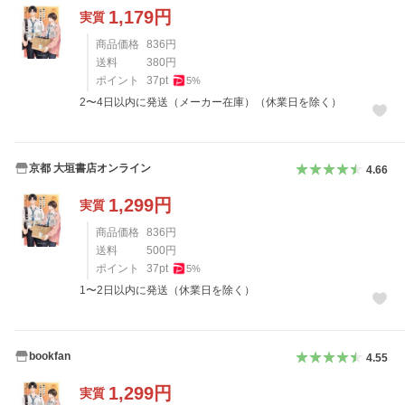
1,179
円
実質
商品価格
836
円
送料
380
円
ポイント
37
pt
5
%
2〜4日以内に発送（メーカー在庫）（休業日を除く）
京都 大垣書店オンライン
4.66
1,299
円
実質
商品価格
836
円
送料
500
円
ポイント
37
pt
5
%
1〜2日以内に発送（休業日を除く）
bookfan
4.55
1,299
円
実質