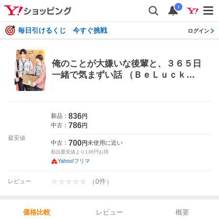
i
毎日引けるくじ 今すぐ挑戦
ログイン
俺のことが大嫌いな後輩と、３６５日
一緒で気まずい話 （ＢｅＬｕｃｋ文
庫 つ１－４） 椿ゆず／著 ティーン
ズ、少女その他
836
新品：
円
786
中古：
円
最安値
700
中古：
未使用に近い
円
新品最安値より
136
円お得
Yahoo!フリマ
（
0
件
）
レビュー
レビュー
概要
価格比較