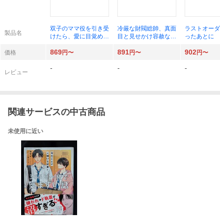
双子のママ役を引き受
冷厳な財閥総帥、真面
ラストオーダ
製品名
けたら、愛に目覚めた
目と見せかけ容赦なく
ったあとに 
女嫌い社長に甘く娶ら
政略妻を濃密愛で攻め
彼の視線の先
869
891
902
れました （ベリーズ
る （ベリーズ文庫
リーズ文庫 
価格
円〜
円〜
円〜
文庫 は１０－１２）
た５－３５ 絶対王者
２ ｗｉｔｈ
-
-
-
蓮美ちま／著
なバディシリーズ）
ほづみ／著
レビュー
滝井みらん／著
関連サービスの中古商品
未使用に近い