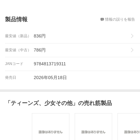
概要
製品情報
情報の誤りを報告
836
円
最安値（新品）
786
円
最安値（中古）
9784813719311
JANコード
2026年05月18日
発売日
「
ティーンズ、少女その他
」の売れ筋製品