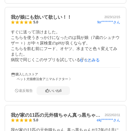
（先生いわく点滴で石が流れたかも）どれが効いているの
かはわかりませんが、健康にも良さそうなのでずっと続け
ていきたいと思います。

我が娘にも効いて欲しい！！
2023/12/15
fer********
さん
5.0
病院で買うよりずっと安くすんでお財布にも優しいです、

また無くなったら購入します！

すぐに送って頂けました。

宅急便コンパクトで届き注文から到着までとても早かった
こちらを使うきっかけになったのは我が娘（7歳のシュナウ
です。

ザー ♀）が中々尿検査のpHが良くならず。

こちらを飲む前にフード、オヤツ、水までと色々変えてみ
ました。

病院で同じくこのサプリを試している子たちが段々良くな
もっとみる
ってる子が増えて行くので勧められました。

うちの子は病院で出してもらい

購入したストア
1か月近く飲みましたがまだ結果がでず

ペット犬猫療法食アニマルドクター
同じ犬種も改善されてるので

もう少し続けたく

違反報告
いいね
6
こちらのSHOPを見つけ買い易いお値段なので

購入しました。

もう少し飲ませたら

（こちらで皮膚に良いオメガダームも頂いてます）

我が家の11匹の元外猫ちゃん真っ黒ちゃ…
今度は尿検査も入ってるので健康診断を受けるつもりで
2022/02/11
ekj********
さん
5.0
す。

話せない分出来るだけ痒い所に手が届く‥‥

我が家の11匹の元外猫ちゃん  真っ黒ちゃんが17年の1月に