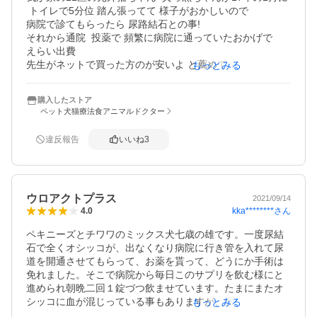
飼い主でいたいです。
 トイレで5分位 踏ん張ってて 様子がおかしいので

病院で診てもらったら 尿路結石との事!

それから通院  投薬で 頻繁に病院に通っていたおかげで

えらい出費

先生がネットで買った方のが安いよ と薦めてくれ

もっとみる
検索した中で 1番条件が良かったのが 当店でした

今回2回目の リピ買いで 注文したその日に 発送手続きが

購入したストア
なされて 大変迅速な対応に 感謝しております

ペット犬猫療法食アニマルドクター
以前はウロアクトで 現在はウロアクト プラスとなって

色が濃くなり 成分もパワーアップされてるみたいで

違反報告
いいね
3
尿関係の ワン ニャンには 欠かせないサプリメントで

現在は何も症状が出ておらず 月1の検診でも異常がみられ
ません

今後も使い続ける為 お世話になります
ウロアクトプラス
2021/09/14
kka********
さん
4.0
ペキニーズとチワワのミックス犬七歳の雄です。一度尿結
石で全くオシッコが、出なくなり病院に行き管を入れて尿
道を開通させてもらって、お薬を貰って、どうにか手術は
免れました。そこで病院から毎日このサプリを飲む様にと
進められ朝晩二回１錠づつ飲ませています。たまにまたオ
シッコに血が混じっている事もありますが、飲まないより
もっとみる
はいいと思い飲ませています。先日、オシッコシートに沢