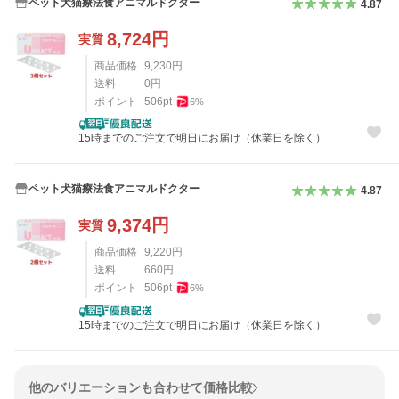
ペット犬猫療法食アニマルドクター
4.87
8,724
円
実質
商品価格
9,230
円
送料
0
円
ポイント
506
pt
6
%
15時までのご注文で明日にお届け（休業日を除く）
ペット犬猫療法食アニマルドクター
4.87
9,374
円
実質
商品価格
9,220
円
送料
660
円
ポイント
506
pt
6
%
15時までのご注文で明日にお届け（休業日を除く）
他のバリエーションも合わせて価格比較