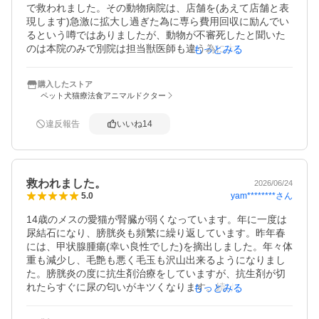
で救われました。その動物病院は、店舗を(あえて店舗と表
現します)急激に拡大し過ぎた為に専ら費用回収に励んでい
るという噂ではありましたが、動物が不審死したと聞いた
のは本院のみで別院は担当獣医師も違う為に大丈夫かと思
もっとみる
っていたのですが、相場の三倍を越える値段での必要不可
欠ではない手術を脅迫的に勧められた事と、思えばこの病
購入したストア
院に通い始める前はペットも元気だったことを思いだし、
ペット犬猫療法食アニマルドクター
不審に思って他でセカンドオピニオン、サードオピニオン
を受けたところ、上記のことが判明しました。何の投薬の
違反報告
いいね
14
併用もないまま、あえて膀胱に細菌が大量に繁殖する処置
(獣医学の知識があれば考えづらい処置らしいです)を１ヶ月
近く継続されており、自力排尿が再び出来るか、腎臓の機
能が損なわれていないか(膀胱内で細菌が大量繁殖すれば、
救われました。
膀胱機能のみならず腎臓機能も損なわれるそうです)すら危
2026/06/24
yam********
さん
5.0
ぶまれていたのですが、たまたま飼い主の判断でこちらと
もうひとつの抗生物質様のハーブのサプリを与えており、
14歳のメスの愛猫が腎臓が弱くなっています。年に一度は
大きな細菌繁殖を逃れていました。感謝しています。
尿結石になり、膀胱炎も頻繁に繰り返しています。昨年春
には、甲状腺腫瘍(幸い良性でした)を摘出しました。年々体
重も減少し、毛艶も悪く毛玉も沢山出来るようになりまし
た。膀胱炎の度に抗生剤治療をしていますが、抗生剤が切
れたらすぐに尿の匂いがキツくなります。続けて抗生剤を
もっとみる
飲ませるのも気が引けて、大変悩んでいました。何かサプ
リでもと探していたところこちらを見つけて、レビューが