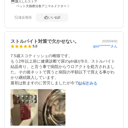
購入したストア
良かったので藁をも掴む思いで購入しました。毎日ひとつ
ペット犬猫療法食アニマルドクター
飲ませ始めて、３日目には目に見えて尿の匂いが変わりま
した。8日飲ませてすっかり良くなり感激しました！その後
違反報告
いいね
0
は1日起きに飲ませることにしました。長年の悩みが一気に
晴れて、とてもうれしいです！まだまだ元気でいて欲しい
ので！
ストルバイト対策で欠かせない。
2025/04/02
goo********
さん
5.0
7.5歳スコティッシュの雌猫です。

もう2年以上前に健康診断で尿のph値が9.0、ストルバイト
結晶有り。と言う事で病院からウロアクトを処方されまし
た。その後ネットで買うと病院の半額以下で買える事がわ
かり継続購入しています。

最初は飲ますのに苦労しましたが今では錠剤を砕きウェッ
もっとみる
トフードに混ぜて何とか飲ます事が出来るようになりまし
た。

1ヶ月程でph値は7.0まで下がりストルバイトもなくなった
のですがウロアクトの投与を止めると再発。又投与量を1
錠/日に減らしたらこれも効果無し。

現在は2錠/日で土日は投与しない事にしています。定期検
査でもph値7.0、ストルバイト無しが続いていますのでこれ
を継続していきます。
