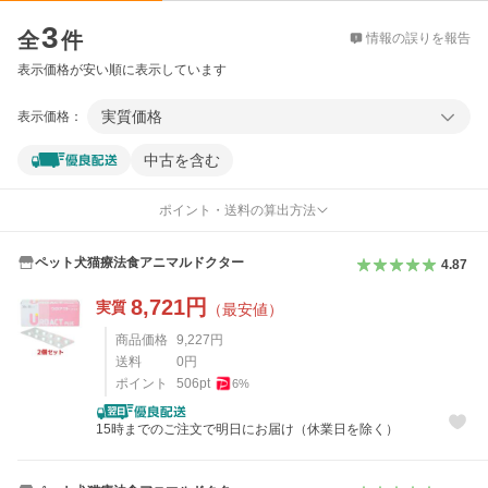
価格比較
3
全
件
情報の誤りを報告
表示価格が安い順に表示しています
実質価格
表示価格：
中古を含む
ポイント・送料の算出方法
ペット犬猫療法食アニマルドクター
4.87
8,721
円
実質
（最安値）
商品価格
9,227
円
送料
0
円
ポイント
506
pt
6
%
15時までのご注文で明日にお届け（休業日を除く）