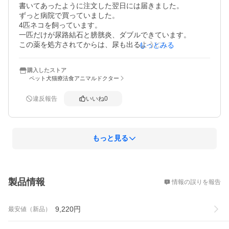
書いてあったように注文した翌日には届きました。

ずっと病院で買っていました。

4匹ネコを飼っています。

一匹だけが尿路結石と膀胱炎、ダブルできています。

この薬を処方されてからは、尿も出るようになり、膀胱炎
もっとみる
も軽くなりました！

こちらのストアーを見つけて、本当に良かったです。

購入したストア
わざわざ、病院に行かなくて済みますし、お値段は全然安
ペット犬猫療法食アニマルドクター
いですし、本当に良かったです。

もちろん、定期的に病院に検査には行きます。

違反報告
いいね
0
また、購入させて頂きます(^o^)

ありがとうございます(^-^)/
もっと見る
概要
製品情報
情報の誤りを報告
9,220
円
最安値（新品）