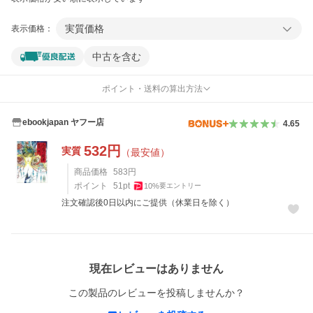
実質価格
表示価格：
中古を含む
ポイント・送料の算出方法
ebookjapan ヤフー店
4.65
532
円
実質
（最安値）
商品価格
583
円
ポイント
51
pt
10
%
要エントリー
注文確認後0日以内にご提供（休業日を除く）
レビュー
現在レビューはありません
この製品のレビューを投稿しませんか？