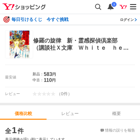
i
毎日引けるくじ 今すぐ挑戦
ログイン
修羅の旋律 新・霊感探偵倶楽部
（講談社Ｘ文庫 Ｗｈｉｔｅ ｈｅａ
ｒｔ） 新田一実／〔著〕 講談社X文
庫
583
新品：
円
最安値
110
中古：
円
（
0
件
）
レビュー
レビュー
概要
価格比較
価格比較
1
全
件
情報の誤りを報告
表示価格が安い順に表示しています