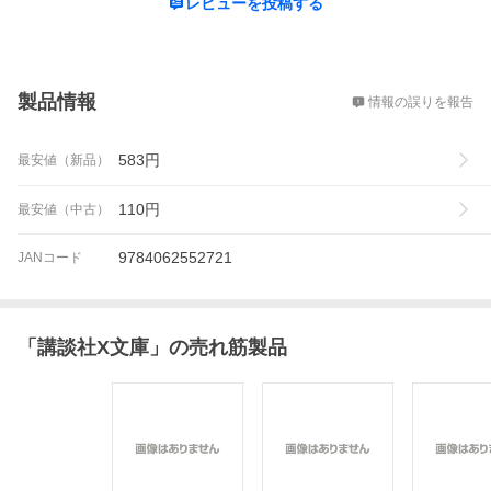
レビューを投稿する
概要
製品情報
情報の誤りを報告
583
円
最安値（新品）
110
円
最安値（中古）
9784062552721
JANコード
「
講談社X文庫
」の売れ筋製品