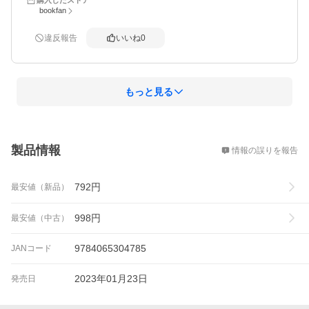
bookfan
違反報告
いいね
0
もっと見る
概要
製品情報
情報の誤りを報告
792
円
最安値（新品）
998
円
最安値（中古）
9784065304785
JANコード
2023年01月23日
発売日