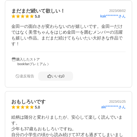
まだまだ続いて欲しい！
2023/08/02
kak********
さん
5.0
金田一の面白さが変わらないのが嬉しいです。金田一だけ
ではなく美雪ちゃんをはじめ金田一を囲むメンバーの活躍
も嬉しい作品。まだまだ続けてもらいたい大好きな作品で
す！
購入したストア
bookfanプレミアム
違反報告
いいね
0
おもしろいです
2023/01/25
aki********
さん
5.0
絵柄は随分と変わりましたが、安心して楽しく読んでいま
す。

少年も37歳もおもしろいですね。

自分の小学生の頃から読み続けて37才も過ぎてしまいまし