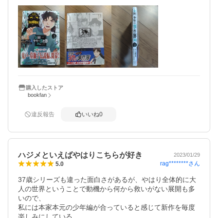
購入したストア
bookfan
違反報告
いいね
0
ハジメといえばやはりこちらが好き
2023/01/29
rag********
さん
5.0
37歳シリーズも違った面白さがあるが、やはり全体的に大
人の世界ということで動機から何から救いがない展開も多
いので、

私には本家本元の少年編が合っていると感じて新作を毎度
楽しみにしている。