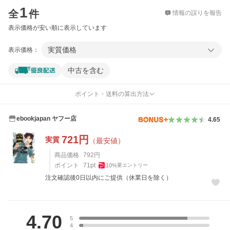
1
全
件
情報の誤りを報告
表示価格が安い順に表示しています
実質価格
表示価格：
中古を含む
ポイント・送料の算出方法
ebookjapan ヤフー店
4.65
721
円
実質
（最安値）
商品価格
792
円
ポイント
71
pt
10
%
要エントリー
注文確認後0日以内にご提供（休業日を除く）
レビュー
4.70
5
4