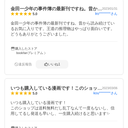
金田一少年の事件簿の最新刊ですね。昔か…
2023/01/31
tro********
さん
5.0
金田一少年の事件簿の最新刊ですね。昔から読み続けてい
るお気に入りです。王道の推理物はやっぱり面白いです。
どうもありがとうございました。
購入したストア
bookfanプレミアム
違反報告
いいね
1
いつも購入している漫画です！このショッ…
2023/03/06
kou********
さん
5.0
いつも購入している漫画です！

このショップは送料無料だし乱丁なんて一度もないし、信
用してるし発送も早いし、一生購入続けると思います✨
購入したストア