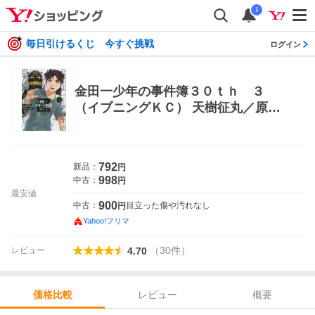
i
毎日引けるくじ 今すぐ挑戦
ログイン
金田一少年の事件簿３０ｔｈ ３
（イブニングＫＣ） 天樹征丸／原
作 さとうふみや／漫画 講談社 イブ
ニングコミックス
792
新品：
円
998
中古：
円
最安値
900
中古：
目立った傷や汚れなし
円
Yahoo!フリマ
（
30
件
）
レビュー
4.70
レビュー
概要
価格比較
価格比較