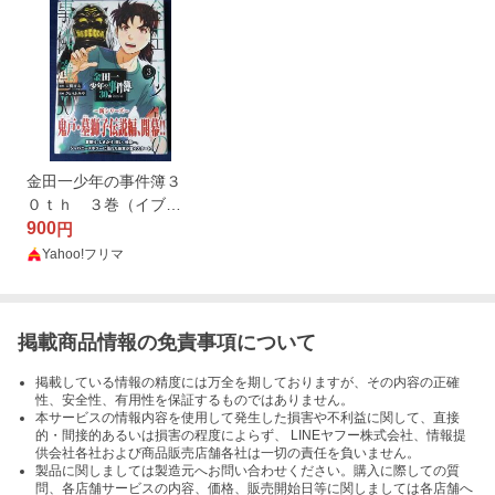
金田一少年の事件簿３
０ｔｈ ３巻（イブニ
ングＫＣ） 天樹征丸／
900
円
原作 さとうふみや／
Yahoo!フリマ
漫画 シュリンク未開
封
掲載商品情報の免責事項について
掲載している情報の精度には万全を期しておりますが、その内容の正確
性、安全性、有用性を保証するものではありません。
本サービスの情報内容を使用して発生した損害や不利益に関して、直接
的・間接的あるいは損害の程度によらず、 LINEヤフー株式会社、情報提
供会社各社および商品販売店舗各社は一切の責任を負いません。
製品に関しましては製造元へお問い合わせください。購入に際しての質
問、各店舗サービスの内容、価格、販売開始日等に関しましては各店舗へ