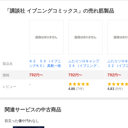
「
講談社 イブニングコミックス
」の売れ筋製品
Ｋ２ ５３ （イブニ
ふたりソロキャンプ
ふたりソロ
製品名
ングＫＣ） 真船一雄
２４ （イブニングＫ
２２ （イブ
Ｃ） 出端祐大／著
Ｃ） 出端祐
792
792
792
価格
円〜
円〜
円〜
-
レビュー
4.86
(
7
件)
4.83
(
6
件)
関連サービスの中古商品
目立った傷や汚れなし