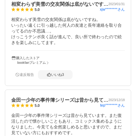
相変わらず美雪の交友関係は底がないです…
2023/01/31
xjw********
さん
5.0
相変わらず美雪の交友関係は底がないですね。

いったい遠くに引っ越した何人の友達と長年連絡を取り合
ってるのか不思議…。

けっこうテンポ良く話が進んで、良い所で終わったので続
きを楽しみにしてます。
購入したストア
bookfanプレミアム
違反報告
いいね
3
金田一少年の事件簿シリーズは昔から見て…
2023/12/18
tep********
さん
5.0
金田一少年の事件簿シリーズは昔から見ています。また復
活したので懐かしいこともあり、コミックス集めるように
なりました。今見ても全然楽しめると思いますので、まだ
見ていない方にもおすすめです。