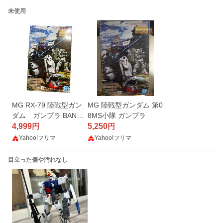
未使用
MG RX-79 陸戦型ガン
MG 陸戦型ガンダム 第0
ダム ガンプラ BANDA
8MS小隊 ガンプラ
I
4,999
5,250
円
円
Yahoo!フリマ
Yahoo!フリマ
目立った傷や汚れなし