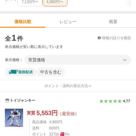
7,130
円〜
4,980
円〜
レビュー
概要
価格比較
価格比較
1
全
件
情報の誤りを報告
表示価格が安い順に表示しています
実質価格
表示価格：
中古を含む
ポイント・送料の算出方法
トイジャンキー
4.77
5,553
円
実質
（最安値）
商品価格
4,980
円
送料
800
円
ポイント
227
pt
5
%