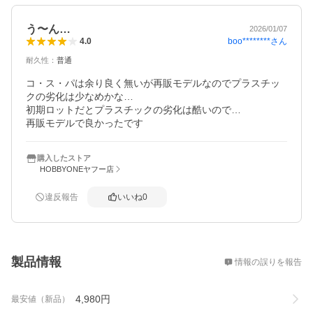
う〜ん…
2026/01/07
boo********
さん
4.0
耐久性
：
普通
コ・ス・パは余り良く無いが再販モデルなのでプラスチッ
クの劣化は少なめかな…

初期ロットだとプラスチックの劣化は酷いので…

再販モデルで良かったです
購入したストア
HOBBYONEヤフー店
違反報告
いいね
0
概要
製品情報
情報の誤りを報告
4,980
円
最安値（新品）