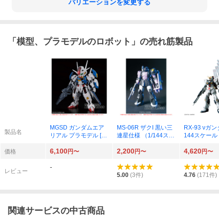
バリエーションを変更する
「
模型、プラモデルのロボット
」の売れ筋製品
MGSD ガンダムエア
MS-06R ザクI 黒い三
RX-93 νガン
製品名
リアル プラモデル [B
連星仕様 （1/144スケ
144スケール
ANDAI SPIRITS]
ール HGUC 068 機動
レード（RG）
6,100
2,200
4,620
戦士ガンダム（MS
動戦士ガンダ
価格
円〜
円〜
円〜
V） 0145382）
のシャア 578
-
レビュー
5.00
(
3
件)
4.76
(
171
件)
関連サービスの中古商品