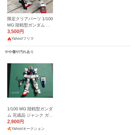
限定クリアパーツ 1/100
MG 陸戦型ガンダム 完
成品 ガンプラ ヤツはエ
3,500
円
ースだっ ごっこに^_^
Yahoo!フリマ
第08MS小隊
やや傷や汚れあり
1/100 MG 陸戦型ガンダ
ム 完成品 ジャンク ガン
プラ パーツ
2,900
円
Yahoo!オークション