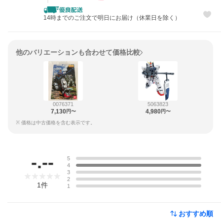
14時までのご注文で明日にお届け（休業日を除く）
他のバリエーションも合わせて価格比較
0076371
5063823
7,130
4,980
円〜
円〜
※ 価格は中古価格を含む表示です。
レビュー
-.--
5
4
3
2
1
件
1
おすすめ順