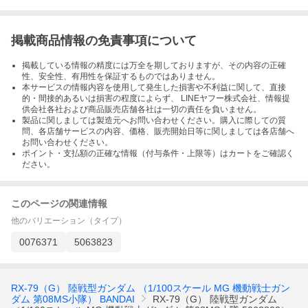
掲載商品情報の免責事項について
掲載している情報の精度には万全を期しておりますが、その内容の正確
性、安全性、有用性を保証するものではありません。
本サービスの情報内容を使用して発生した損害や不利益に関して、直接
的・間接的あるいは損害の程度によらず、 LINEヤフー株式会社、情報提
供会社各社および商品販売店舗各社は一切の責任を負いません。
製品に関しましては製造元へお問い合わせください。購入に際しての質
問、各店舗サービスの内容、価格、販売開始日等に関しましては各店舗へ
お問い合わせください。
ポイント・支払額の正確な情報（付与条件・上限等）はカートをご確認く
ださい。
このページの関連情報
他のバリエーション（タイプ）
0076371
5063823
RX-79（G） 陸戦型ガンダム （1/100スケール MG 機動戦士ガン
ダム 第08MS小隊） BANDAI
RX-79（G） 陸戦型ガンダム