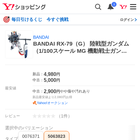
i
毎日引けるくじ 今すぐ挑戦
ログイン
BANDAI
BANDAI RX-79（G） 陸戦型ガンダム
（1/100スケール MG 機動戦士ガンダ
ム 第08MS小隊 5063823） 模型、プ
ラモデルのロボット
4,980
新品：
円
5,000
中古：
円
最安値
2,900
中古：
やや傷や汚れあり
円
新品最安値より
2,080
円お得
Yahoo!オークション
（
1
件
）
レビュー
選択中のバリエーション
0076371
5063823
タイプ