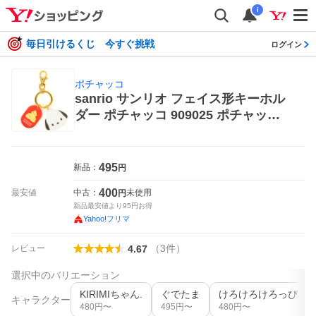
i
毎日引けるくじ 今すぐ挑戦
ログイン
ポチャッコ
sanrio サンリオ フェイス形キーホル
ダー ポチャッコ 909025 ポチャッコ
キャラクターグッズのキーホルダー
495
新品：
円
400
最安値
中古：
未使用
円
新品最安値より
95
円お得
Yahoo!フリマ
（
3
件
）
レビュー
4.67
選択中のバリエーション
KIRIMIちゃん.
ぐでたま
けろけろけろっぴ
キャラクター
480
円〜
495
円〜
480
円〜