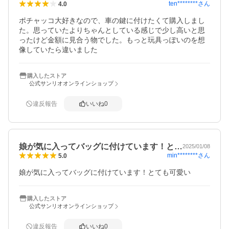
ten********
さん
4.0
ポチャッコ大好きなので、車の鍵に付けたくて購入しまし
た。思っていたよりちゃんとしている感じで少し高いと思
ったけど金額に見合う物でした。もっと玩具っぽいのを想
像していたら違いました
購入したストア
公式サンリオオンラインショップ
違反報告
いいね
0
娘が気に入ってバッグに付けています！と…
2025/01/08
min********
さん
5.0
娘が気に入ってバッグに付けています！とても可愛い
購入したストア
公式サンリオオンラインショップ
違反報告
いいね
0