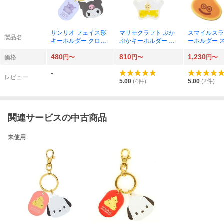
サンリオ フェイス形
マリモクラフト ぷか
スマイルスラ
製品名
キーホルダー クロミ
ぷかキーホルダー ち
ーホルダー 
908991
いかわ うさぎ
パンケーキ
480
810
1,230
価格
円〜
円〜
円〜
-
レビュー
5.00
(
4
件)
5.00
(
2
件)
関連サービスの中古商品
未使用