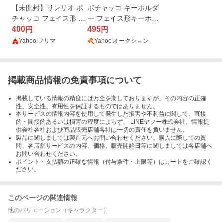
【未開封】サンリオ ポ
ポチャッコ キーホルダ
チャッコ フェイス形 キ
ー フェイス形キーホル
ーホルダー
400
ダー サンリオ sanrio キ
495
円
円
ャラクター
Yahoo!フリマ
Yahoo!オークション
掲載商品情報の免責事項について
掲載している情報の精度には万全を期しておりますが、その内容の正確
性、安全性、有用性を保証するものではありません。
本サービスの情報内容を使用して発生した損害や不利益に関して、直接
的・間接的あるいは損害の程度によらず、 LINEヤフー株式会社、情報提
供会社各社および商品販売店舗各社は一切の責任を負いません。
製品に関しましては製造元へお問い合わせください。購入に際しての質
問、各店舗サービスの内容、価格、販売開始日等に関しましては各店舗へ
お問い合わせください。
ポイント・支払額の正確な情報（付与条件・上限等）はカートをご確認く
ださい。
このページの関連情報
他のバリエーション（キャラクター）