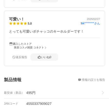
可愛い！
2026/02/27
tkk********
さん
5.0
とっても可愛いポチャッコのキーホルダーです！
購入したストア
美容コスメ雑貨 コネクト
違反報告
いいね
0
概要
製品情報
情報の誤りを報告
495
円
最安値（新品）
4550337909027
JANコード