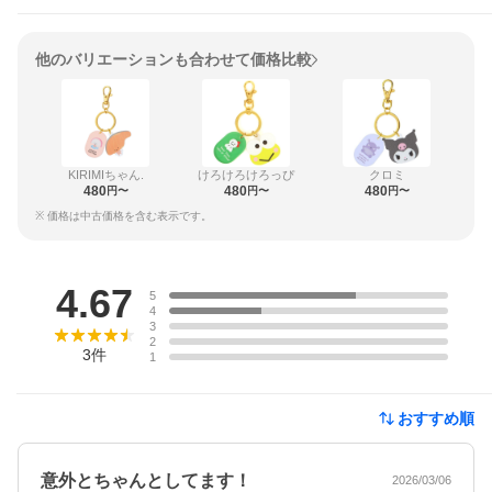
他のバリエーションも合わせて価格比較
KIRIMIちゃん.
けろけろけろっぴ
クロミ
480
480
480
円〜
円〜
円〜
※ 価格は中古価格を含む表示です。
レビュー
4.67
5
4
3
2
3
件
1
おすすめ順
意外とちゃんとしてます！
2026/03/06