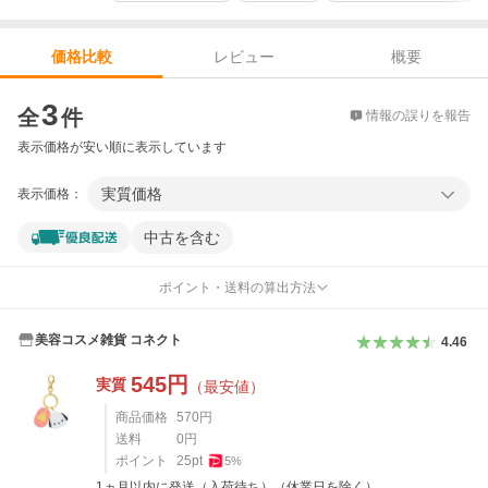
レビュー
概要
価格比較
価格比較
3
全
件
情報の誤りを報告
表示価格が安い順に表示しています
実質価格
表示価格：
中古を含む
ポイント・送料の算出方法
美容コスメ雑貨 コネクト
4.46
545
円
実質
（最安値）
商品価格
570
円
送料
0
円
ポイント
25
pt
5
%
1ヵ月以内に発送（入荷待ち）（休業日を除く）