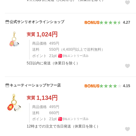
公式サンリオオンラインショップ
4.27
1,024
円
実質
商品価格
495
円
送料
550
円
（
4,400
円以上で送料無料）
ポイント
21
pt
5
%
エントリー済み
5日以内に発送（休業日を除く）
キューティーショップヤフー店
4.15
1,134
円
実質
商品価格
495
円
送料
660
円
ポイント
21
pt
5
%
エントリー済み
12時までの注文で当日発送（休業日を除く）