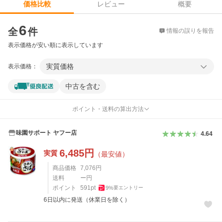
レビュー
概要
価格比較
価格比較
6
全
件
情報の誤りを報告
表示価格が安い順に表示しています
実質価格
表示価格：
中古を含む
ポイント・送料の算出方法
味園サポート ヤフー店
4.64
6,485
円
実質
（最安値）
商品価格
7,076
円
送料
ー円
ポイント
591
pt
9
%
要エントリー
6日以内に発送（休業日を除く）