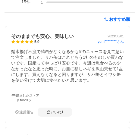
15
件
1
おすすめ順
そのままでも安心、美味しい
2023/03/01
yum********
さん
5.0
鯖水揚げ不漁で鯖缶がなくなるかも⁉︎のニュースを見て急い
で注文しました。サバ缶はこれともう1社のものしか買わな
いです。国産ってやっぱり安心です。今週は魚食べるの少
なかったなと思った時に、お皿に移しネギを沢山乗せて1品
にします。買えなくなると困りますが、サバ缶とイワシ缶
を使い分けて大切に食べたいと思います。
購入したストア
y-foods
違反報告
いいね
1