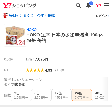
i
毎日引けるくじ 今すぐ挑戦
ログイン
HOKO
HOKO 宝幸 日本のさば 味噌煮 190g×
24缶 缶詰
7,076
最安値
新品：
円
（
15
件
）
レビュー
4.93
選択中のバリエーション
タイプ
味噌煮
3缶
6缶
12缶
24缶
48缶
個数
1,058
円〜
2,598
円〜
4,598
円〜
7,076
円〜
15,027
円〜