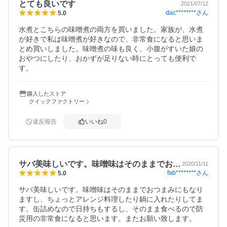
とても良いです
2021/07/12
dac********
さん
5.0
水煮とこちらの味噌煮の両方を買いました。家族が、水煮
が好きで私は味噌煮が好きなので、非常食になると思いま
とめ買いしました。味噌煮の味も良く、小腹がすいた娘の
おやつにしたり、おかずが足りない時にとっても便利で
す。
購入したストア
クイックファクトリー
違反報告
いいね
0
サバ美味しいです。味噌味はそのままでお…
2020/11/11
fab********
さん
5.0
サバ美味しいです。味噌味はそのままでおつまみにもなり
ますし、ちょっとアレンジ料理したり鍋に入れたりしてま
す。缶詰めなので日持ちもするし、そのまま食べるので防
災用の非常食になると思います。またお願い致します。