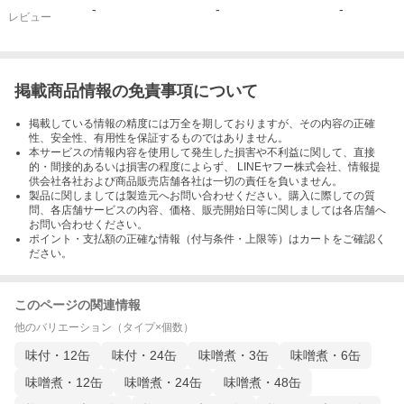
-
-
-
レビュー
掲載商品情報の免責事項について
掲載している情報の精度には万全を期しておりますが、その内容の正確
性、安全性、有用性を保証するものではありません。
本サービスの情報内容を使用して発生した損害や不利益に関して、直接
的・間接的あるいは損害の程度によらず、 LINEヤフー株式会社、情報提
供会社各社および商品販売店舗各社は一切の責任を負いません。
製品に関しましては製造元へお問い合わせください。購入に際しての質
問、各店舗サービスの内容、価格、販売開始日等に関しましては各店舗へ
お問い合わせください。
ポイント・支払額の正確な情報（付与条件・上限等）はカートをご確認く
ださい。
このページの関連情報
他のバリエーション（タイプ×個数）
味付・12缶
味付・24缶
味噌煮・3缶
味噌煮・6缶
味噌煮・12缶
味噌煮・24缶
味噌煮・48缶