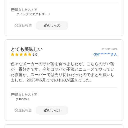
購入したストア
クイックファクトリー
違反報告
いいね
0
とても美味しい
2023/02/24
cho********
さん
5.0
色々なメーカーのサバ缶を食べましたが、こちらのサバ缶
が一番好きです。今年はサバが不漁とニュースでやってい
た影響か、スーパーでは売り切れだったのでまとめ買いし
ました。2025年6月までのものが届きました。
購入したストア
y-foods
違反報告
いいね
1