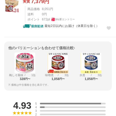
7,379
円
実質
商品価格
8,051
円
送料
0
円
ポイント
672
pt
9
%
要エントリー
最短2日以内にお届け（休業日を除く）
他のバリエーションも合わせて価格比較
梅しそ風味
/
1缶
味噌煮
/
3缶
水煮
/
3缶
328
1,058
1,058
円〜
円〜
円〜
※ 価格は中古価格を含む表示です。
レビュー
4.93
5
4
3
2