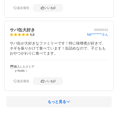
違反報告
いいね
0
サバ缶大好き
2023/02/21
fuk********
さん
5.0
サバ缶が大好きなファミリーです！特に味噌煮が好きで、
ネギを振りかけて食べています！缶詰めなので、子どもも
おやつがわりに食べてます。
購入したストア
y-foods
違反報告
いいね
0
もっと見る
概要