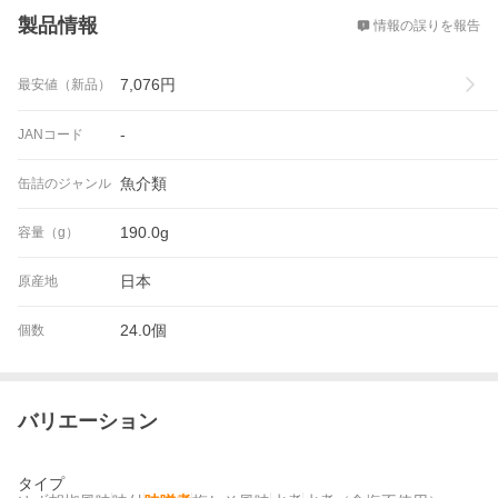
製品情報
情報の誤りを報告
7,076
円
最安値（新品）
-
JANコード
魚介類
缶詰のジャンル
190.0g
容量（g）
日本
原産地
24.0個
個数
バリエーション
タイプ