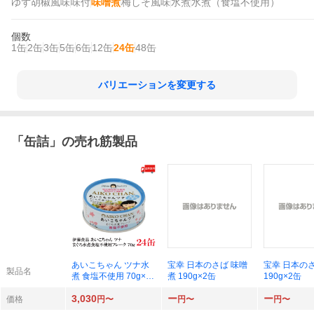
ゆず胡椒風味
味付
味噌煮
梅しそ風味
水煮
水煮（食塩不使用）
個数
1缶
2缶
3缶
5缶
6缶
12缶
24缶
48缶
バリエーションを変更する
「
缶詰
」の売れ筋製品
あいこちゃん ツナ水
宝幸 日本のさば 味噌
宝幸 日本の
製品名
煮 食塩不使用 70g×24
煮 190g×2缶
190g×2缶
缶
3,030
ー
ー
価格
円〜
円〜
円〜