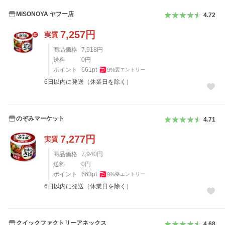
MISONOYA ヤフー店
4.72
7,257
円
実質
商品価格
7,918
円
送料
0
円
ポイント
661
pt
9
%
要エントリー
6日以内に発送（休業日を除く）
のぞみマーケット
4.71
7,277
円
実質
商品価格
7,940
円
送料
0
円
ポイント
663
pt
9
%
要エントリー
6日以内に発送（休業日を除く）
クイックファクトリーアネックス
4.68