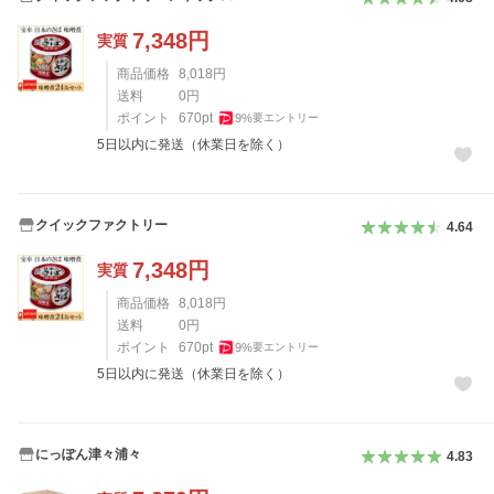
7,348
円
実質
商品価格
8,018
円
送料
0
円
ポイント
670
pt
9
%
要エントリー
5日以内に発送（休業日を除く）
クイックファクトリー
4.64
7,348
円
実質
商品価格
8,018
円
送料
0
円
ポイント
670
pt
9
%
要エントリー
5日以内に発送（休業日を除く）
にっぽん津々浦々
4.83