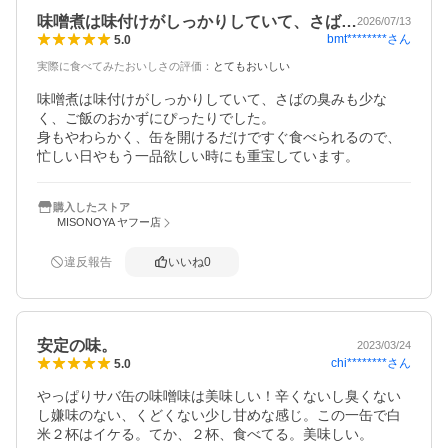
味噌煮は味付けがしっかりしていて、さば…
2026/07/13
bmt********
さん
5.0
実際に食べてみたおいしさの評価
：
とてもおいしい
味噌煮は味付けがしっかりしていて、さばの臭みも少な
く、ご飯のおかずにぴったりでした。

身もやわらかく、缶を開けるだけですぐ食べられるので、
忙しい日やもう一品欲しい時にも重宝しています。
購入したストア
MISONOYA ヤフー店
違反報告
いいね
0
安定の味。
2023/03/24
chi********
さん
5.0
やっぱりサバ缶の味噌味は美味しい！辛くないし臭くない
し嫌味のない、くどくない少し甘めな感じ。この一缶で白
米２杯はイケる。てか、２杯、食べてる。美味しい。