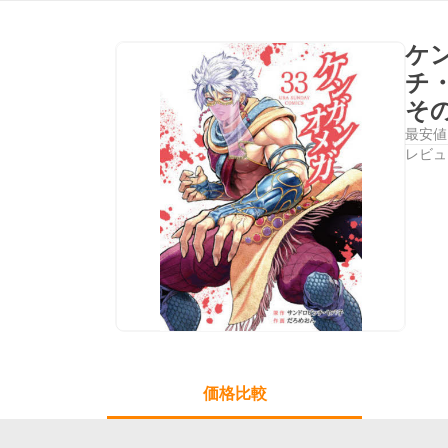
ケ
チ
そ
最安値
レビュ
価格比較