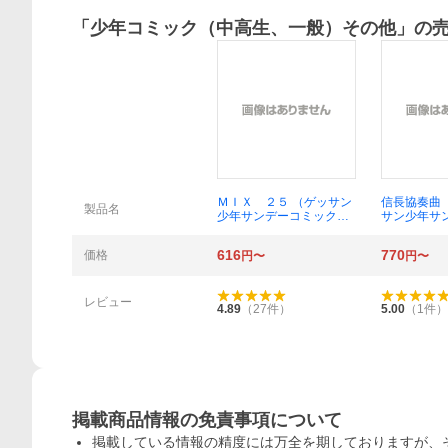
「
少年コミック（中高生、一般）その他
」の
概要
ＭＩＸ ２５ （ゲッサン
信長協奏曲
製品名
少年サンデーコミック
サン少年サ
ス） あだち充／著
クス） 石井
616
770
価格
円〜
円〜
レビュー
4.89
（
27
件）
5.00
（
1
件）
掲載商品情報の免責事項について
掲載している情報の精度には万全を期しておりますが、