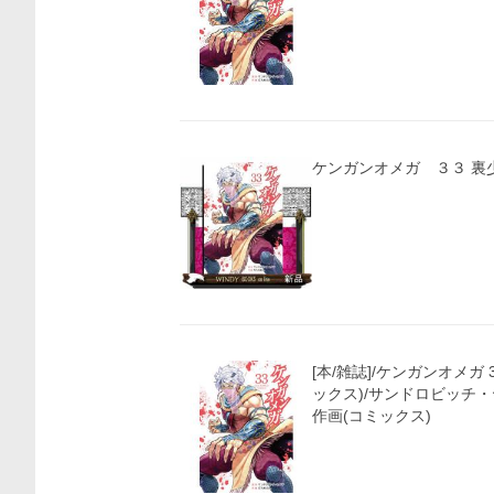
ケン
価格比較
[本/雑誌]/ケンガンオメガ
ックス)/サンドロビッチ・
作画(コミックス)