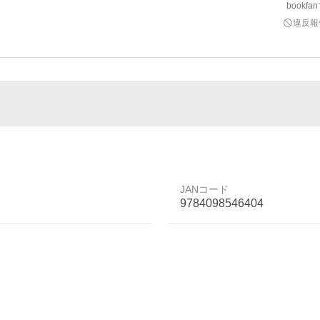
bookf
違反報
JANコード
9784098546404