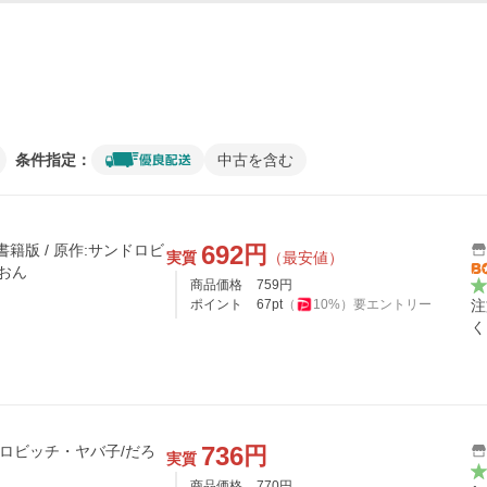
条件指定：
中古を含む
692
円
書籍版 / 原作:サンドロビ
実質
（最安値）
おん
商品価格
759
円
ポイント
67
pt
（
10
%）
要エントリー
注
く
736
円
ドロビッチ・ヤバ子/だろ
実質
商品価格
770
円