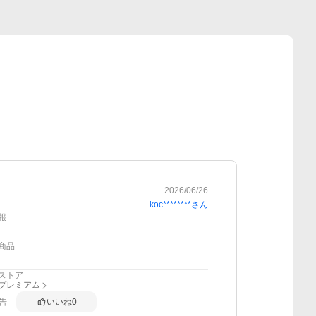
2026/06/26
koc********
さん
報
商品
ストア
anプレミアム
告
いいね
0