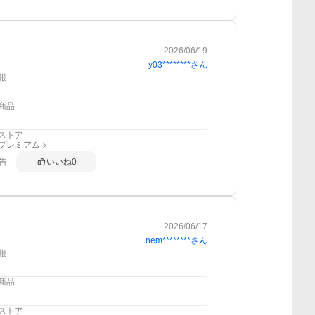
2026/06/19
y03********
さん
報
商品
ストア
anプレミアム
告
いいね
0
2026/06/17
nem********
さん
報
商品
ストア