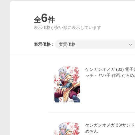
6
全
件
表示価格が安い順に表示しています
表示価格：
実質価格
ケンガンオメガ (33) 電子
ッチ・ヤバ子 作画:だろめ
ケンガンオメガ 33/サン
めおん