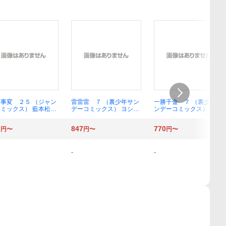
事変 ２５ （ジャン
雷雷雷 ７ （裏少年サン
一勝千金 ７ （裏少年サ
ミックス） 藍本松／
デーコミックス） ヨシア
ンデーコミックス） サン
キ
ドロビッチ・ヤバ
2
847
770
円〜
円〜
円〜
-
-