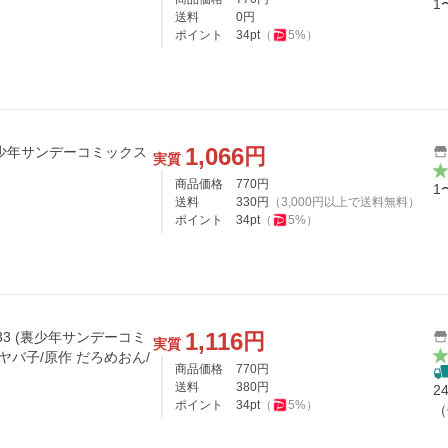
1
送料
0
円
ポイント
34
pt
（
5
%）
1,066
円
ガンオメガ ３３ 裏少年サンデーコミックス
実質
商品価格
770
円
1
送料
330
円
（
3,000
円以上で送料無料）
ポイント
34
pt
（
5
%）
1,116
円
 33 (裏少年サンデーコミ
実質
ヤバ子/原作 だろめおん/
商品価格
770
円
送料
380
円
2
ポイント
34
pt
（
5
%）
（