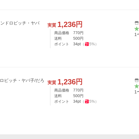
1,236
円
 サンドロビッチ・ヤバ
実質
商品価格
770
円
1
送料
500
円
ポイント
34
pt
（
5
%）
1,236
円
ドロビッチ・ヤバ子/だろ
実質
商品価格
770
円
1
送料
500
円
ポイント
34
pt
（
5
%）