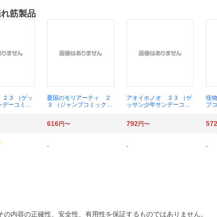
売れ筋製品
 ２３ （ゲッ
憂国のモリアーティ ２
アオイホノオ ３３ （ゲ
怪物
ンデーコミッ
３ （ジャンプコミック
ッサン少年サンデーコミ
プコ
あゆみ
ス） コナン・ドイル／原
ックススペシャル） 島本
著
案 三好輝／漫画
和彦
616
792
57
円〜
円〜
-
-
-
その内容の正確性、安全性、有用性を保証するものではありません。