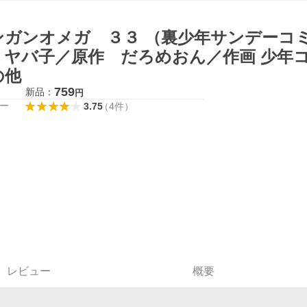
ンガンオメガ ３３ （裏少年サンデーコ
・ヤバ子／原作 だろめおん／作画 少年
の他
759
新品：
円
ー
3.75
（
4
件
）
レビュー
概要