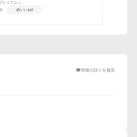
anプレミアム
告
いいね
0
情報の誤りを報告