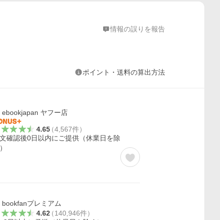
情報の誤りを報告
ポイント・送料の算出方法
ebookjapan ヤフー店
4.65
（
4,567
件
）
文確認後0日以内にご提供（休業日を除
）
bookfanプレミアム
4.62
（
140,946
件
）