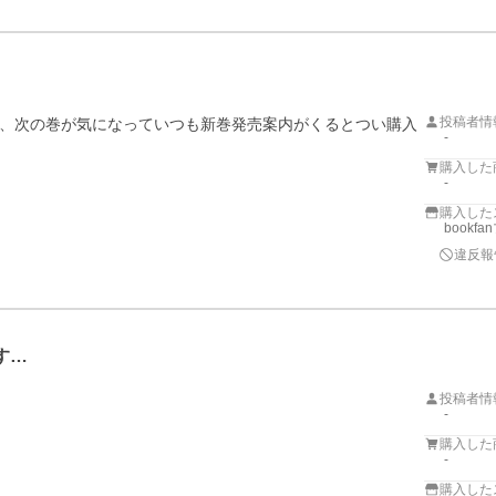
投稿者情
、次の巻が気になっていつも新巻発売案内がくるとつい購入
-
購入した
-
購入した
bookf
違反報
す…
投稿者情
-
購入した
-
購入した